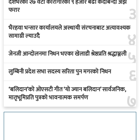
देशभरका २७ वटा कारागारका ९ हजार बढी कैदीबन्दी अझै
३
फरार
भैरहवा भन्सार कार्यालयले अस्थायी संरचनाबाट अत्यावश्यक
४
सामाग्री ल्याउदै
५
जेनजी आन्दोलनमा निधन भएका खेलाडी श्रेष्ठप्रति श्रद्धाञ्जली
६
लुम्बिनी प्रदेश सभा सदस्य सरिता पुन मगरको निधन
‘बलिदान’को ओएसटी गीत ‘यो ज्यान बलिदान’ सार्वजनिक,
७
मातृभूमिप्रति पुत्रको भावनात्मक समर्पण