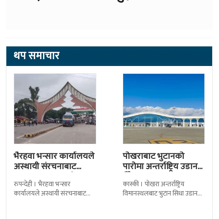
थप समाचार
भैरहवा भन्सार कार्यालयले
पोखराबाट भुटानको
अस्थायी संरचनाबाट
पारोमा अन्तर्राष्ट्रिय उडान
अत्यावश्यक सामाग्री
हुँदै
रुपन्देही । भैरहवा भन्सार
कास्की । पोखरा अन्तर्राष्ट्रिय
ल्याउदै
कार्यालयले अस्थायी संरचनाबाट
विमानस्थलबाट भुटान सिधा उडान
नेपालका लागि अत्यावश्यक
हुने भएको छ । भुटान एयरलायन्सले
सामाग्रीहरु भित्र्याउन शुुरु गरेको छ ।
पारो–पोखरा–पारो चार्टर उडान गर्न