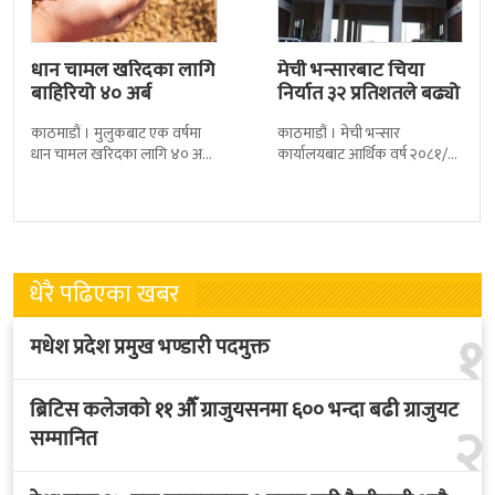
धान चामल खरिदका लागि
मेची भन्सारबाट चिया
बाहिरियो ४० अर्ब
निर्यात ३२ प्रतिशतले बढ्यो
काठमाडौं । मुलुकबाट एक वर्षमा
काठमाडौं । मेची भन्सार
धान चामल खरिदका लागि ४० अर्ब
कार्यालयबाट आर्थिक वर्ष २०८१/८२
रुपैयाँभन्दा बढी रकम बाहिरिएको
मा चिया निर्यात ३२ दशमलव ५०
छ । स्वदेशमै उत्पादन गर्न
प्रतिशतले बढेको छ । कार्यालयको
तथ्याङ्कानुसार
धेरै पढिएका खबर
१
मधेश प्रदेश प्रमुख भण्डारी पदमुक्त
ब्रिटिस कलेजको ११ औँ ग्राजुयसनमा ६०० भन्दा बढी ग्राजुयट
२
सम्मानित