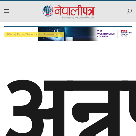
अन्नप