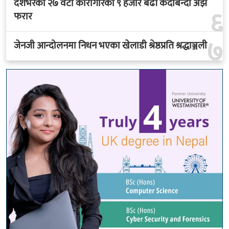
देशभरका २७ वटा कारागारका ९ हजार बढी कैदीबन्दी अझै
६
फरार
७
जेनजी आन्दोलनमा निधन भएका खेलाडी श्रेष्ठप्रति श्रद्धाञ्जली