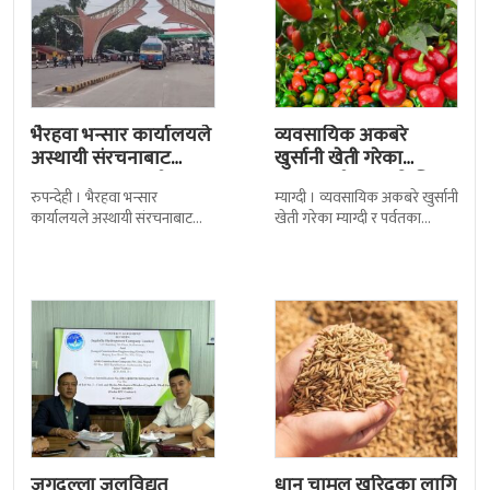
भैरहवा भन्सार कार्यालयले
व्यवसायिक अकबरे
अस्थायी संरचनाबाट
खुर्सानी खेती गरेका
अत्यावश्यक सामाग्री
कृषकलाई बजारको चिन्ता
रुपन्देही । भैरहवा भन्सार
म्याग्दी । व्यवसायिक अकबरे खुर्सानी
ल्याउदै
कार्यालयले अस्थायी संरचनाबाट
खेती गरेका म्याग्दी र पर्वतका
नेपालका लागि अत्यावश्यक
कृषकलाई बजारको चिन्ताले
सामाग्रीहरु भित्र्याउन शुुरु गरेको छ ।
सताएको छ । बजारको अभावले
जिल्ला सुरक्षा समितिले बिहिबार
किसानहरु मर्कामा
जगदुल्ला जलविद्युत्
धान चामल खरिदका लागि