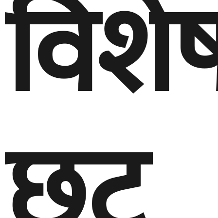
विशे
छुट