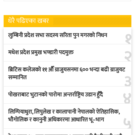
तथ्याङ्कानुसार
धेरै पढिएका खबर
१
लुम्बिनी प्रदेश सभा सदस्य सरिता पुन मगरको निधन
२
मधेश प्रदेश प्रमुख भण्डारी पदमुक्त
ब्रिटिस कलेजको ११ औँ ग्राजुयसनमा ६०० भन्दा बढी ग्राजुयट
३
सम्मानित
४
पोखराबाट भुटानको पारोमा अन्तर्राष्ट्रिय उडान हुँदै
लिम्पियाधुरा, लिपुलेख र कालापानी नेपालको ऐतिहासिक,
५
भौगोलिक र कानुनी अधिकारमा आधारित भू–भाग