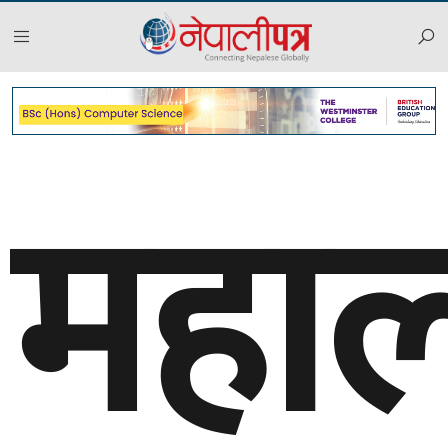
महालक