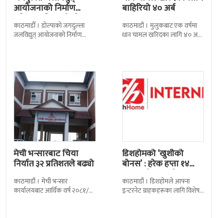
आयोजनाको निर्माण
बाहिरियो ४० अर्ब
प्रक्रिया अघि बढ्यो : ठेक्का
काठमाडाैँ । डोल्पाको जगदुल्ला
काठमाडौं । मुलुकबाट एक वर्षमा
सम्झौतामा…
जलविद्युत् आयोजनाको निर्माण
धान चामल खरिदका लागि ४० अर्ब
प्रक्रिया अगाडि बढेको छ । प्रवर्द्धक
रुपैयाँभन्दा बढी रकम बाहिरिएको
कम्पनी र निर्माण व्यवसायीबीच
छ । स्वदेशमै उत्पादन गर्न
निर्माणसम्बन्धी द्विपक्षीय सम्झौतामा
मेची भन्सारबाट चिया
डिशहोमको ‘खुशीको
निर्यात ३२ प्रतिशतले बढ्यो
बोनस’ : हरेक हप्ता १४
जनालाई एक वर्ष…
काठमाडौं । मेची भन्सार
काठमाडौं । डिशहोमले आफ्ना
कार्यालयबाट आर्थिक वर्ष २०८१/८२
इन्टरनेट ग्राहकहरूका लागि विशेष
मा चिया निर्यात ३२ दशमलव ५०
योजना ‘खुशीको बोनस ३६५ दिन नै
प्रतिशतले बढेको छ । कार्यालयको
सार्वजनिक गरेको छ । यो अफर