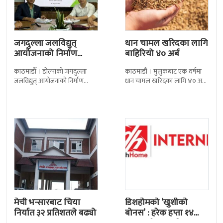
जगदुल्ला जलविद्युत्
धान चामल खरिदका लागि
आयोजनाको निर्माण
बाहिरियो ४० अर्ब
प्रक्रिया अघि बढ्यो : ठेक्का
काठमाडाैँ । डोल्पाको जगदुल्ला
काठमाडौं । मुलुकबाट एक वर्षमा
सम्झौतामा…
जलविद्युत् आयोजनाको निर्माण
धान चामल खरिदका लागि ४० अर्ब
प्रक्रिया अगाडि बढेको छ । प्रवर्द्धक
रुपैयाँभन्दा बढी रकम बाहिरिएको
कम्पनी र निर्माण व्यवसायीबीच
छ । स्वदेशमै उत्पादन गर्न
निर्माणसम्बन्धी द्विपक्षीय सम्झौतामा
मेची भन्सारबाट चिया
डिशहोमको ‘खुशीको
निर्यात ३२ प्रतिशतले बढ्यो
बोनस’ : हरेक हप्ता १४