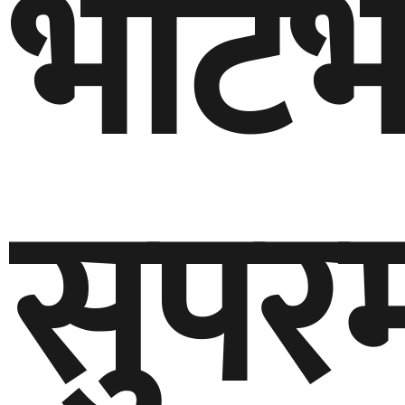
भाटभ
सुपरम