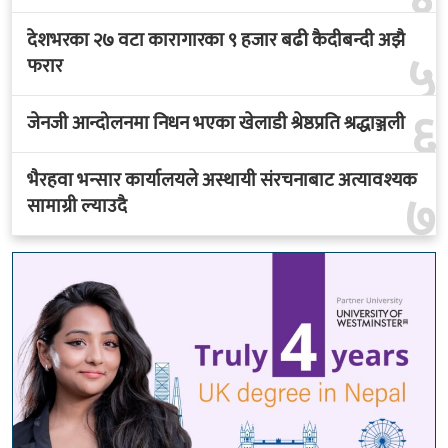
देशभरका २७ वटा कारागारका ९ हजार बढी कैदीबन्दी अझै
५
फरार
६
जेनजी आन्दोलनमा निधन भएका खेलाडी श्रेष्ठप्रति श्रद्धाञ्जली
भैरहवा भन्सार कार्यालयले अस्थायी संरचनाबाट अत्यावश्यक
७
सामाग्री ल्याउदै