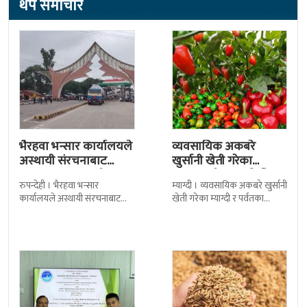
थप समाचार
भैरहवा भन्सार कार्यालयले
व्यवसायिक अकबरे
अस्थायी संरचनाबाट
खुर्सानी खेती गरेका
अत्यावश्यक सामाग्री
कृषकलाई बजारको चिन्ता
रुपन्देही । भैरहवा भन्सार
म्याग्दी । व्यवसायिक अकबरे खुर्सानी
ल्याउदै
कार्यालयले अस्थायी संरचनाबाट
खेती गरेका म्याग्दी र पर्वतका
नेपालका लागि अत्यावश्यक
कृषकलाई बजारको चिन्ताले
सामाग्रीहरु भित्र्याउन शुुरु गरेको छ ।
सताएको छ । बजारको अभावले
जिल्ला सुरक्षा समितिले बिहिबार
किसानहरु मर्कामा