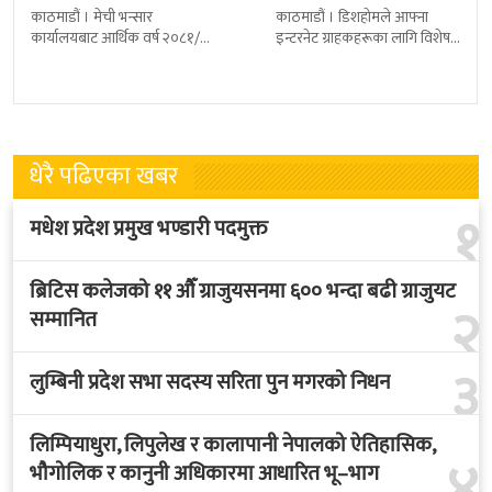
जनालाई एक वर्ष…
काठमाडौं । मेची भन्सार
काठमाडौं । डिशहोमले आफ्ना
कार्यालयबाट आर्थिक वर्ष २०८१/८२
इन्टरनेट ग्राहकहरूका लागि विशेष
मा चिया निर्यात ३२ दशमलव ५०
योजना ‘खुशीको बोनस ३६५ दिन नै
प्रतिशतले बढेको छ । कार्यालयको
सार्वजनिक गरेको छ । यो अफर
तथ्याङ्कानुसार
धेरै पढिएका खबर
१
मधेश प्रदेश प्रमुख भण्डारी पदमुक्त
ब्रिटिस कलेजको ११ औँ ग्राजुयसनमा ६०० भन्दा बढी ग्राजुयट
२
सम्मानित
३
लुम्बिनी प्रदेश सभा सदस्य सरिता पुन मगरको निधन
लिम्पियाधुरा, लिपुलेख र कालापानी नेपालको ऐतिहासिक,
४
भौगोलिक र कानुनी अधिकारमा आधारित भू–भाग