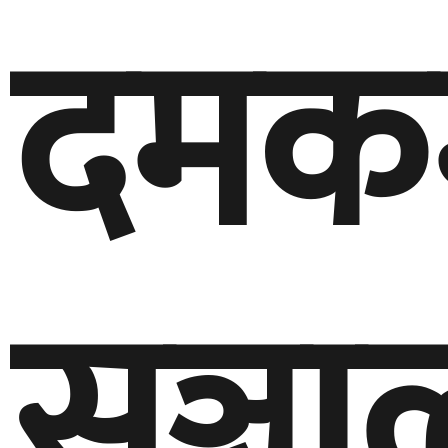
दमक
सञ्च