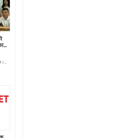
ो
का
छ ।
ेक