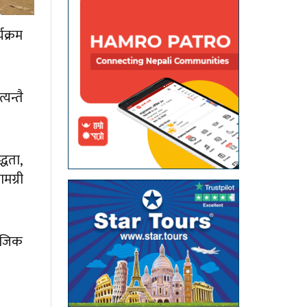
यक्रम
यन्तै
्धता,
मग्री
माजिक