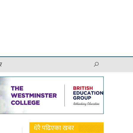
र
धेरै पढिएका खबर