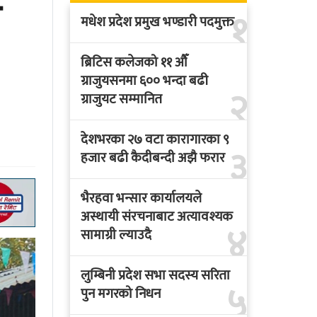
य
१
मधेश प्रदेश प्रमुख भण्डारी पदमुक्त
ब्रिटिस कलेजको ११ औँ
ग्राजुयसनमा ६०० भन्दा बढी
२
ग्राजुयट सम्मानित
देशभरका २७ वटा कारागारका ९
३
हजार बढी कैदीबन्दी अझै फरार
भैरहवा भन्सार कार्यालयले
अस्थायी संरचनाबाट अत्यावश्यक
४
सामाग्री ल्याउदै
लुम्बिनी प्रदेश सभा सदस्य सरिता
५
पुन मगरको निधन