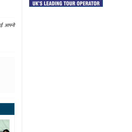
ाई आफ्नो