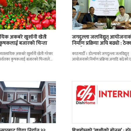
यिक अकबरे खुर्सानी खेती
जगदुल्ला जलविद्युत् आयोजनाक
 कृषकलाई बजारको चिन्ता
निर्माण प्रक्रिया अघि बढ्यो : ठेक्
सम्झौतामा…
 । व्यवसायिक अकबरे खुर्सानी खेती गरेका
काठमाडाैँ । डोल्पाको जगदुल्ला जलविद्युत्
 र पर्वतका कृषकलाई बजारको चिन्ताले
आयोजनाको निर्माण प्रक्रिया अगाडि बढेको 
छ । बजारको अभावले किसानहरु
प्रवर्द्धक कम्पनी र निर्माण व्यवसायीबीच
निर्माणसम्बन्धी द्विपक्षीय सम्झौतामा
न्सारबाट चिया निर्यात ३२
डिशहोमको ‘खुशीको बोनस’ : हर