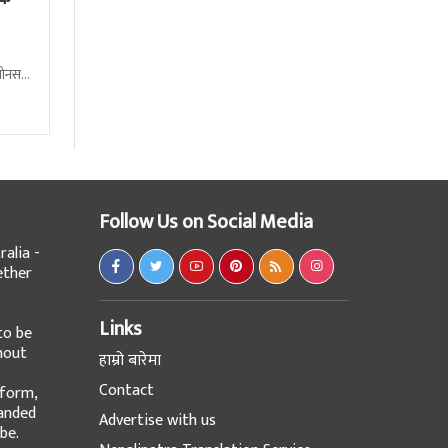
बोनस
Follow Us on Social Media
alia -
ether
Links
to be
hout
हाम्रो बारेमा
Contact
tform,
panded
Advertise with us
be.