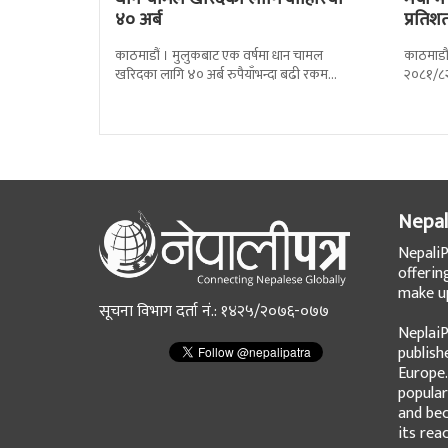
४० अर्ब
प्रतिश
काठमाडौं । मुलुकबाट एक वर्षमा धान चामल
काठमाडौं
खरिदका लागि ४० अर्ब रुपैयाँभन्दा बढी रकम
२०८१/८२
बाहिरिएको छ । स्वदेशमै उत्पादन गर्न
प्रतिशतल
Nepal
NepaliP
offerin
make up
सूचना विभाग दर्ता नं.: १४२५/२०७६-०७७
NeplaiP
publish
Europe.
popular
and bec
its rea