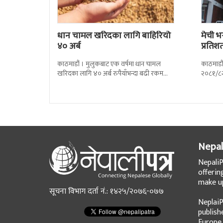
धान चामल खरिदका लागि बाहिरियो
मेची भ
४० अर्ब
प्रतिश
काठमाडौं । मुलुकबाट एक वर्षमा धान चामल
काठमाडौं
खरिदका लागि ४० अर्ब रुपैयाँभन्दा बढी रकम
२०८१/८२
बाहिरिएको छ । स्वदेशमै उत्पादन गर्न
प्रतिशतल
Nepal
NepaliP
offerin
make up
सूचना विभाग दर्ता नं.: १४२५/२०७६-०७७
NeplaiP
publish
Europe.