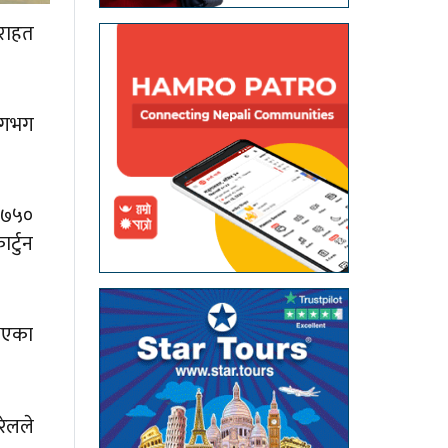
राहत
लगभग
, ७५०
र्टुन
 भएका
रेलले