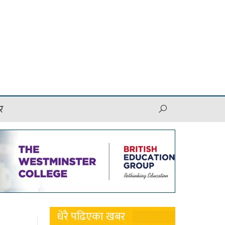
र
धेरै पढिएका खबर