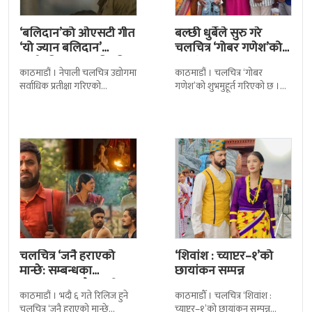
‘बलिदान’को ओएसटी गीत
बल्छी धुर्बेले सुरु गरे
‘यो ज्यान बलिदान’
चलचित्र ‘गोबर गणेश’को
सार्वजनिक, मातृभूमिप्रति
छायांकन
काठमाडौं । नेपाली चलचित्र उद्योगमा
काठमाडौं । चलचित्र ‘गोबर
पुत्रको भावनात्मक…
सर्वाधिक प्रतीक्षा गरिएको
गणेश’को शुभमुहूर्त गरिएको छ ।
चलचित्र’बलिदान’को ओएसटी गीत
काठमाडौंको म्हेपी मन्दिर परिसरमा
सार्वजनिक गरिएको छ। लिरिकल
आज चलचित्रको शुभमुहूर्त गरिएको
शैलीमा रिलिज गरिएको ‘यो ज्यान
हो । शुभमुहूर्तमा
चलचित्र ‘जनै हराएको
‘शिवांश : च्याप्टर–१’को
मान्छे: सम्बन्धका
छायांकन सम्पन्न
धागाहरू’मा जनै कसरी
काठमाडौं । भदौ ६ गते रिलिज हुने
काठमाडौँ । चलचित्र ‘शिवांश :
हराउँछ ?
चलचित्र ‘जनै हराएको मान्छे
च्याप्टर–१’को छायांकन सम्पन्न