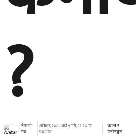
?
कला र
नेपाली
शनिबार, २०८० भदौ ९ गते, ११:१७ मा
मनोरञ्जन
पत्र
प्रकाशित