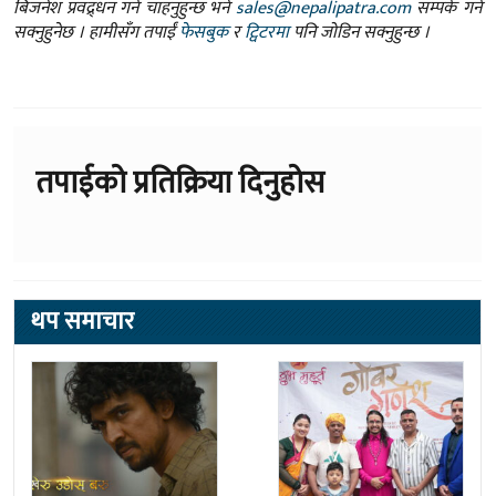
बिजनेश प्रवद्र्धन गर्न चाहनुहुन्छ भने
sales@nepalipatra.com
सम्पर्क गर्न
सक्नुहुनेछ । हामीसँग तपाईं
फेसबुक
र
ट्विटरमा
पनि जोडिन सक्नुहुन्छ ।
तपाईको प्रतिक्रिया दिनुहोस
थप समाचार