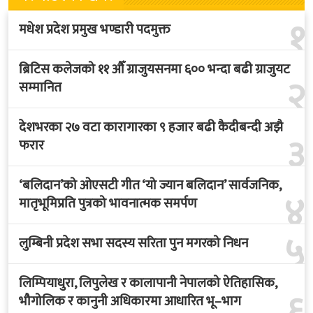
१
मधेश प्रदेश प्रमुख भण्डारी पदमुक्त
ब्रिटिस कलेजको ११ औँ ग्राजुयसनमा ६०० भन्दा बढी ग्राजुयट
२
सम्मानित
देशभरका २७ वटा कारागारका ९ हजार बढी कैदीबन्दी अझै
३
फरार
‘बलिदान’को ओएसटी गीत ‘यो ज्यान बलिदान’ सार्वजनिक,
४
मातृभूमिप्रति पुत्रको भावनात्मक समर्पण
५
लुम्बिनी प्रदेश सभा सदस्य सरिता पुन मगरको निधन
लिम्पियाधुरा, लिपुलेख र कालापानी नेपालको ऐतिहासिक,
६
भौगोलिक र कानुनी अधिकारमा आधारित भू–भाग