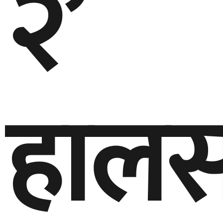
२’
हालस