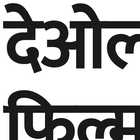
देओ
फिल्