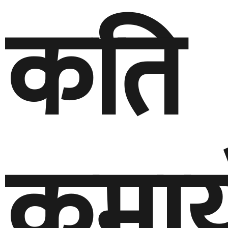
कति
कमाय