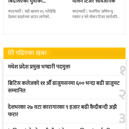
बिदेसिएका युवाको
मोसन टिजर सार्वजनिक
चित्कार बोल्ने गीत ‘आमा’
काठमाडौँ । यही श्रावण १६ गतेदेखि
काठमाडौँ । चलचित्र ‘अभिमन्यु :
सार्वजनिक
देशभर प्रदर्शनमा आउन लागेको
च्याप्टर १’को मोसन टिजर सार्वजनिक
नेपाली चलचित्र ‘रियाल रिङ्गेट’ को
भएको छ । निर्माणपक्षले मंगलबार
नयाँ गीत ‘आमा’ सार्वजनिक भएको
मोसन टिजर सार्वजनिक गरेको हो
धेरै पढिएका खबर
१
मधेश प्रदेश प्रमुख भण्डारी पदमुक्त
ब्रिटिस कलेजको ११ औँ ग्राजुयसनमा ६०० भन्दा बढी ग्राजुयट
२
सम्मानित
देशभरका २७ वटा कारागारका ९ हजार बढी कैदीबन्दी अझै
३
फरार