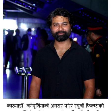
काठमाडौँ। जनैपूर्णिमाको अवसर पारेर रघुजी फिल्म्सको