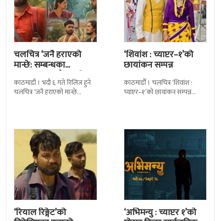
चलचित्र ‘जनै हराएको
‘शिवांश : च्याप्टर–१’को
मान्छे: सम्बन्धका
छायांकन सम्पन्न
धागाहरू’मा जनै कसरी
काठमाडौं । भदौ ६ गते रिलिज हुने
काठमाडौँ । चलचित्र ‘शिवांश :
हराउँछ ?
चलचित्र ‘जनै हराएको मान्छे
च्याप्टर–१’को छायांकन सम्पन्न
:सम्बन्धका धागाहरू’को कथामा के
भएको छ । जेठको पहिलो साता
छ भन्नेमा धेरैलाई चासो छ
पोखराको लामाचौर स्थित अकला
मन्दिरमा पूजा
‘रियाल रिङ्गेट’को
‘अभिमन्यु : च्याप्टर १’को