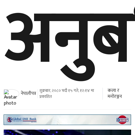
अनुब
कला र
शुक्रबार, २०८० भदौ १५ गते, १२:१४ मा
नेपालीपत्र
मनोरञ्जन
प्रकाशित