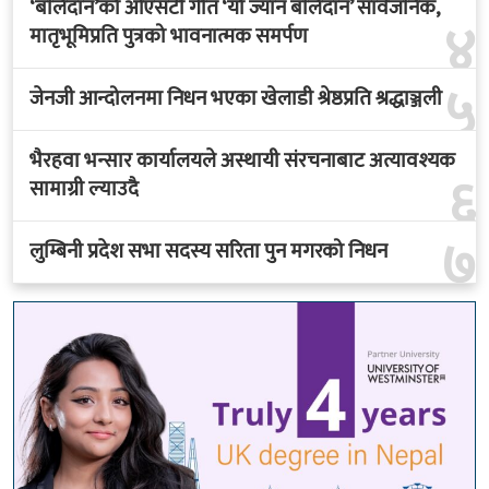
‘बलिदान’को ओएसटी गीत ‘यो ज्यान बलिदान’ सार्वजनिक,
४
मातृभूमिप्रति पुत्रको भावनात्मक समर्पण
५
जेनजी आन्दोलनमा निधन भएका खेलाडी श्रेष्ठप्रति श्रद्धाञ्जली
भैरहवा भन्सार कार्यालयले अस्थायी संरचनाबाट अत्यावश्यक
६
सामाग्री ल्याउदै
७
लुम्बिनी प्रदेश सभा सदस्य सरिता पुन मगरको निधन