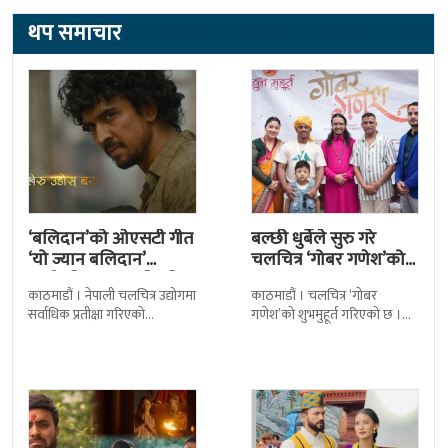
थप समाचार
‘बलिदान’को ओएसटी गीत
बल्छी धुर्बेले सुरु गरे
‘यो ज्यान बलिदान’
चलचित्र ‘गोबर गणेश’को
सार्वजनिक, मातृभूमिप्रति
छायांकन
काठमाडौं । नेपाली चलचित्र उद्योगमा
काठमाडौं । चलचित्र ‘गोबर
पुत्रको भावनात्मक…
सर्वाधिक प्रतीक्षा गरिएको
गणेश’को शुभमुहूर्त गरिएको छ ।
चलचित्र’बलिदान’को ओएसटी गीत
काठमाडौंको म्हेपी मन्दिर परिसरमा
सार्वजनिक गरिएको छ। लिरिकल
आज चलचित्रको शुभमुहूर्त गरिएको
शैलीमा रिलिज गरिएको ‘यो ज्यान
हो । शुभमुहूर्तमा