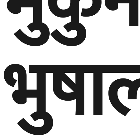
मुकु
भुषा