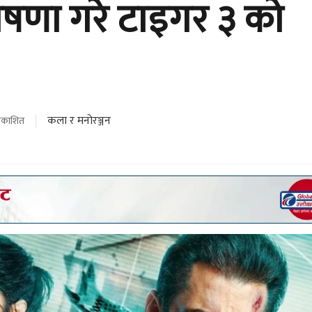
षणा गरे टाइगर ३ को
कला र मनोरञ्जन
्रकाशित