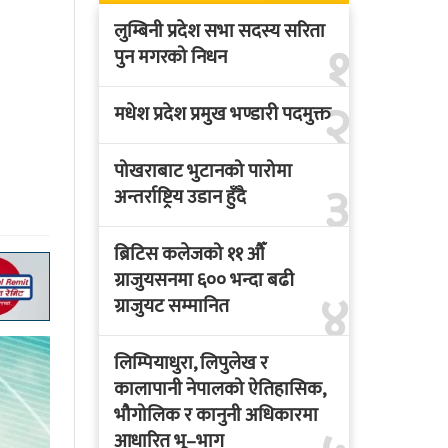
लुम्बिनी प्रदेश सभा सदस्य सरिता
१
पुन मगरको निधन
२
मधेश प्रदेश प्रमुख भण्डारी पदमुक्त
पोखराबाट भुटानको पारोमा
३
अन्तर्राष्ट्रिय उडान हुँदै
ब्रिटिस कलेजको ११ औँ
ग्राजुयसनमा ६०० भन्दा बढी
४
ग्राजुयट सम्मानित
लिम्पियाधुरा, लिपुलेख र
कालापानी नेपालको ऐतिहासिक,
भौगोलिक र कानुनी अधिकारमा
आधारित भू–भाग