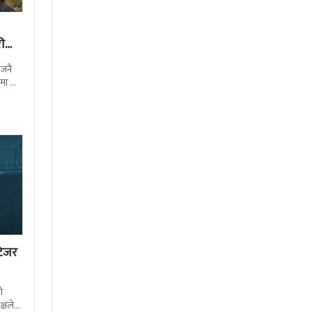
ी
‘जनै
मा के
टिजर
ो
्षले