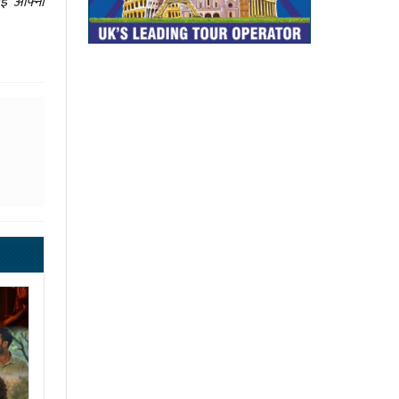
ाई आफ्नो