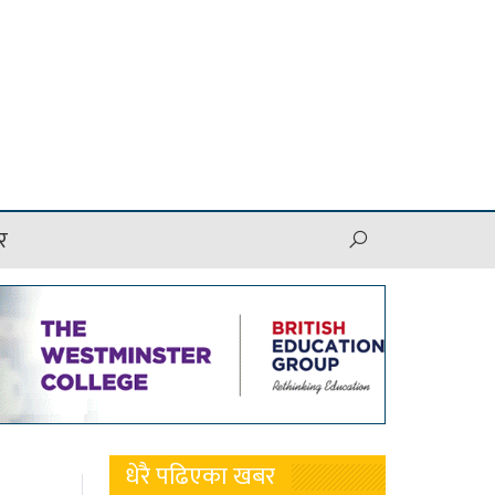
र
धेरै पढिएका खबर