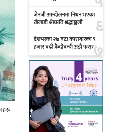
५
जेनजी आन्दोलनमा निधन भएका
६
खेलाडी श्रेष्ठप्रति श्रद्धाञ्जली
देशभरका २७ वटा कारागारका ९
७
हजार बढी कैदीबन्दी अझै फरार
ानहरू