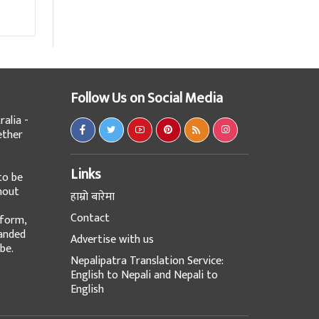
Follow Us on Social Media
alia -
ether
Links
to be
hout
हाम्रो बारेमा
Contact
tform,
panded
Advertise with us
be.
Nepalipatra Translation Service:
English to Nepali and Nepali to
English