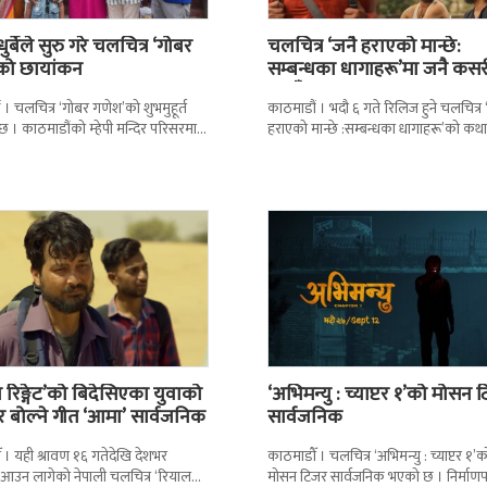
ुर्बेले सुरु गरे चलचित्र ‘गोबर
चलचित्र ‘जनै हराएको मान्छे:
को छायांकन
सम्बन्धका धागाहरू’मा जनै कसर
हराउँछ ?
 । चलचित्र ‘गोबर गणेश’को शुभमुहूर्त
काठमाडौं । भदौ ६ गते रिलिज हुने चलचित्र 
 । काठमाडौंको म्हेपी मन्दिर परिसरमा
हराएको मान्छे :सम्बन्धका धागाहरू’को कथा
्रको शुभमुहूर्त गरिएको हो ।
छ भन्नेमा धेरैलाई चासो छ
मा
 रिङ्गेट’को बिदेसिएका युवाको
‘अभिमन्यु : च्याप्टर १’को मोसन 
र बोल्ने गीत ‘आमा’ सार्वजनिक
सार्वजनिक
 । यही श्रावण १६ गतेदेखि देशभर
काठमाडौँ । चलचित्र ‘अभिमन्यु : च्याप्टर १’क
मा आउन लागेको नेपाली चलचित्र ‘रियाल
मोसन टिजर सार्वजनिक भएको छ । निर्माणपक