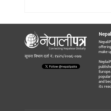
पोखराको लामाचौर स्थित अकला मन्दिरमा पूजा
रिङ्गेट’
Nepal
NepaliP
offerin
make up
सूचना विभाग दर्ता नं.: १४२५/२०७६-०७७
NeplaiP
publish
Europe.
popular
and bec
its rea