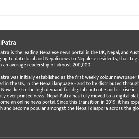
 को नयाँ गीत ‘आमा’ सार्वजनिक भएको
मंगलबार मोसन टिजर सार्वजनिक गरेको हो
iPatra
atra is the leading Nepalese news portal in the UK, Nepal, and Austr
g up to date local and Nepali news to Nepalese residents, that tog
 an average readership of almost 200,000.
atra was initially established as the first weekly colour newspaper 
ed in the UK, in the Nepali language - and to be distributed throug
 Now, due to the high demand for digital content - and its rise in
ity over printed news, NepaliPatra has fully moved to a digital pla
ome an online news portal. Since this transition in 2019, it has ex
ch and become popular amongst the Nepali diaspora across the glo