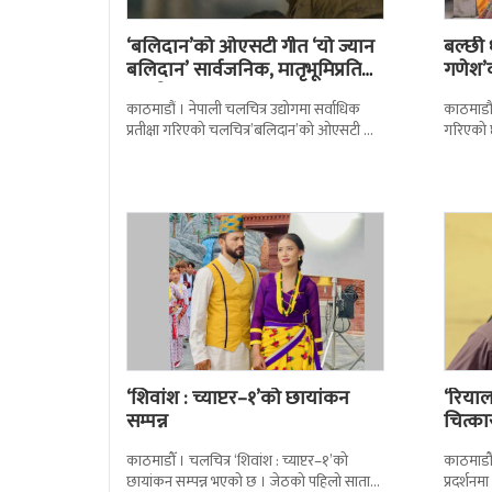
‘बलिदान’को ओएसटी गीत ‘यो ज्यान
बल्छी ध
बलिदान’ सार्वजनिक, मातृभूमिप्रति
गणेश’
पुत्रको भावनात्मक…
काठमाडौं । नेपाली चलचित्र उद्योगमा सर्वाधिक
काठमाडौं
प्रतीक्षा गरिएको चलचित्र’बलिदान’को ओएसटी गीत
गरिएको छ
सार्वजनिक गरिएको छ। लिरिकल शैलीमा रिलिज
आज चलचित
गरिएको ‘यो ज्यान
शुभमुहूर्त
‘शिवांश : च्याप्टर–१’को छायांकन
‘रियाल
सम्पन्न
चित्का
काठमाडौँ । चलचित्र ‘शिवांश : च्याप्टर–१’को
काठमाडौँ
छायांकन सम्पन्न भएको छ । जेठको पहिलो साता
प्रदर्शन