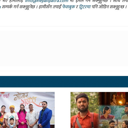
ासो भए हामीलाई
info@nepalipatra.com
मा इमेल गर्न सक्नुहुनेछ । साथै तप
m
सम्पर्क गर्न सक्नुहुनेछ । हामीसँग तपाईं
फेसबुक
र
ट्विटरमा
पनि जोडिन सक्नुहुन्छ ।