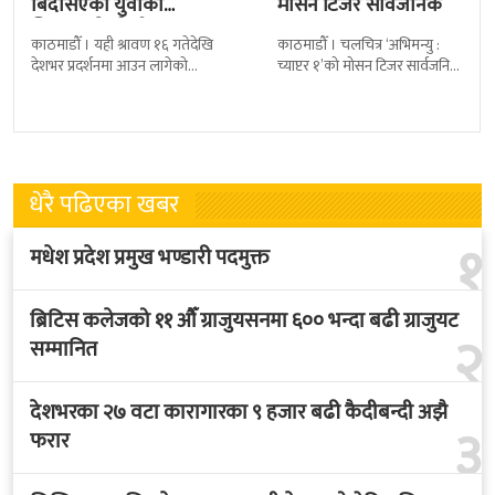
बिदेसिएका युवाको
मोसन टिजर सार्वजनिक
चित्कार बोल्ने गीत ‘आमा’
काठमाडौँ । यही श्रावण १६ गतेदेखि
काठमाडौँ । चलचित्र ‘अभिमन्यु :
सार्वजनिक
देशभर प्रदर्शनमा आउन लागेको
च्याप्टर १’को मोसन टिजर सार्वजनिक
नेपाली चलचित्र ‘रियाल रिङ्गेट’ को
भएको छ । निर्माणपक्षले मंगलबार
नयाँ गीत ‘आमा’ सार्वजनिक भएको
मोसन टिजर सार्वजनिक गरेको हो
धेरै पढिएका खबर
१
मधेश प्रदेश प्रमुख भण्डारी पदमुक्त
ब्रिटिस कलेजको ११ औँ ग्राजुयसनमा ६०० भन्दा बढी ग्राजुयट
२
सम्मानित
देशभरका २७ वटा कारागारका ९ हजार बढी कैदीबन्दी अझै
३
फरार