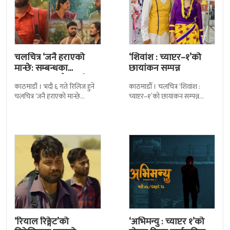
चलचित्र ‘जनै हराएको
‘शिवांश : च्याप्टर–१’को
मान्छे: सम्बन्धका
छायांकन सम्पन्न
धागाहरू’मा जनै कसरी
काठमाडौं । भदौ ६ गते रिलिज हुने
काठमाडौँ । चलचित्र ‘शिवांश :
हराउँछ ?
चलचित्र ‘जनै हराएको मान्छे
च्याप्टर–१’को छायांकन सम्पन्न
:सम्बन्धका धागाहरू’को कथामा के
भएको छ । जेठको पहिलो साता
छ भन्नेमा धेरैलाई चासो छ
पोखराको लामाचौर स्थित अकला
मन्दिरमा पूजा
‘रियाल रिङ्गेट’को
‘अभिमन्यु : च्याप्टर १’को