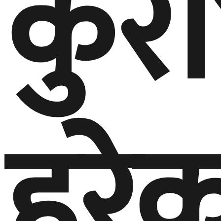
कुरा
हरे