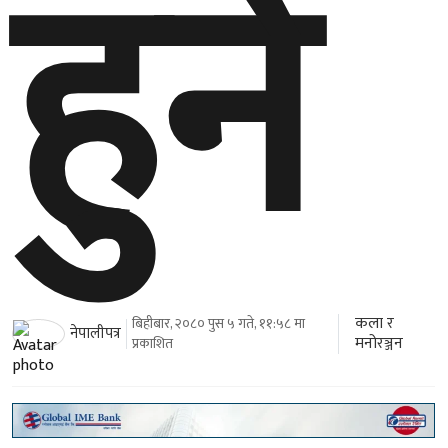
हुने
कला र
बिहीबार, २०८० पुस ५ गते, ११:५८ मा
नेपालीपत्र
मनोरञ्जन
प्रकाशित