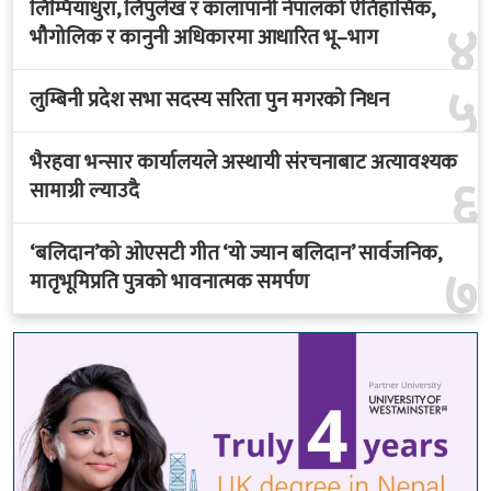
लिम्पियाधुरा, लिपुलेख र कालापानी नेपालको ऐतिहासिक,
४
भौगोलिक र कानुनी अधिकारमा आधारित भू–भाग
५
लुम्बिनी प्रदेश सभा सदस्य सरिता पुन मगरको निधन
भैरहवा भन्सार कार्यालयले अस्थायी संरचनाबाट अत्यावश्यक
६
सामाग्री ल्याउदै
‘बलिदान’को ओएसटी गीत ‘यो ज्यान बलिदान’ सार्वजनिक,
७
मातृभूमिप्रति पुत्रको भावनात्मक समर्पण