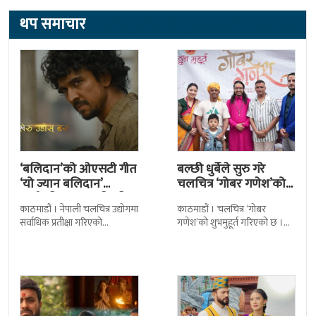
थप समाचार
‘बलिदान’को ओएसटी गीत
बल्छी धुर्बेले सुरु गरे
‘यो ज्यान बलिदान’
चलचित्र ‘गोबर गणेश’को
सार्वजनिक, मातृभूमिप्रति
छायांकन
काठमाडौं । नेपाली चलचित्र उद्योगमा
काठमाडौं । चलचित्र ‘गोबर
पुत्रको भावनात्मक…
सर्वाधिक प्रतीक्षा गरिएको
गणेश’को शुभमुहूर्त गरिएको छ ।
चलचित्र’बलिदान’को ओएसटी गीत
काठमाडौंको म्हेपी मन्दिर परिसरमा
सार्वजनिक गरिएको छ। लिरिकल
आज चलचित्रको शुभमुहूर्त गरिएको
शैलीमा रिलिज गरिएको ‘यो ज्यान
हो । शुभमुहूर्तमा