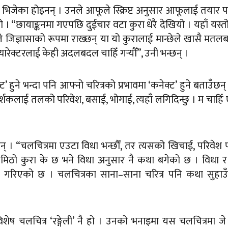
भिजेका होइनन् । उनले आफूले स्क्रिप्ट अनुसार आफूलाई तयार प
“छायाङ्कनमा गएपछि दुईचार वटा कुरा धेरै देखियो । यहाँ यस्तो 
ले जिज्ञासाको रूपमा राख्छन् या यो कुरालाई मान्छेले खासै मतल
क्यारेक्टरलाई केही अदलबदल चाहिँ गर्‍यौँ”, उनी भन्छन् ।
क्ट’ हुने भन्दा पनि आफ्नो चरित्रको प्रभावमा ‘कनेक्ट’ हुने बताउँछन्
र्शकलाई तलको परिवेश, बसाई, भोगाई, त्यहाँ लगिदिन्छु । म चाहिँ
्छन् । “चलचित्रमा एउटा विधा भन्छौँ, तर त्यसको खिचाई, परिवे
ाहिँ मिठो कुरा के छ भने विधा अनुसार नै कथा बगेको छ । विधा र
ट गरिएको छ । चलचित्रका साना–साना चरित्र पनि कथा सुहाउ
ेष चलचित्र ‘रङ्गेली’ नै हो । उनको भनाइमा यस चलचित्रमा जे