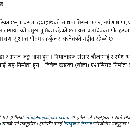
छ ।
शन गरेका छन् । यसमा दयाहाङको साथमा मिरुना मगर, अर्पण थापा, प
ताल लगायतको प्रमुख भूमिका रहेको छ । यस चलचित्रका गीतहरूमा
ा तथा सुशान्त गौतम र हर्कुलस बस्नेतको सङ्गीत रहेको छ ।
डा र अनुज जङ्ग थापा हुन् । निर्माताहरू संसार चौलागाईं र रमेश भट
गाईँ सह-निर्माता हुन् । विवेक खड्का (योलो) एशोसियट निर्माता ह
ासो भए हामीलाई
info@nepalipatra.com
मा इमेल गर्न सक्नुहुनेछ । साथै तप
m
सम्पर्क गर्न सक्नुहुनेछ । हामीसँग तपाईं
फेसबुक
र
ट्विटरमा
पनि जोडिन सक्नुहुन्छ ।