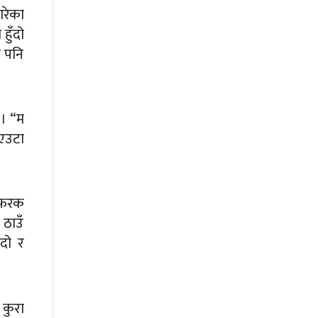
ारेका
हुँदो
ब पनि
 । “म
 एउटा
श फरक
 ठाउँ
ँदो र
 कुरा