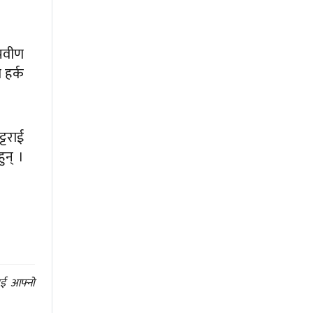
्रवीण
 हर्क
्टराई
ुन् ।
ाई आफ्नो