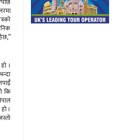
ाएपछि
ेलरमा
त्रको
दैनिक
हेछ,”
 हो ।
भन्दा
तपाईँ
तो कि
नेपाल
 हो ।
जस्तो