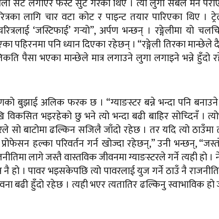
ालो सट लगाएर फस्ट सुट गरेका थिएँ । त्यो लुगा सबैले मन पर
ो चरित्रका लागि चार वटा कोट र पाइन्ट तयार पारिएका थिए । ट्र
त्रलाई ‘जस्टिफाई’ गर्‍यो”, अर्पण भन्छन् । रङ्गेलीमा यो चलचि
एका पहिरनमा पनि ध्यान दिएका रहेछन् । “रङ्गेली तिरका मान्छेले 
ि पैसा भएका मान्छेले मात्र लगाउने लुगा लगाइने भन्ने हुँदो र
्पणको बुझाई अलिक फरक छ । “ग्याङस्टर बन्ने भन्दा पनि बनाउने
विकसित भइरहेको छु भने त्यो भन्दा बढी बाहिर सोच्दिनँ । त्यो
रले सो बाटोमा ढल्किन सजिलै जाँदो रहेछ । तर यदि त्यो ठाउँमा 
प्रोफेसन हल्का परिवर्तन गर्न खोज्दा रहेछन्,” उनी भन्छन्, “जस्
ीतिमा लागे जस्तै वास्तविक जीवनमा ग्याङस्टरले गर्ने त्यही हो । 
 नै हो । पावर भइसकेपछि त्यो पावरलाई युज गर्ने ठाउँ नै राजनीति
भावना बढी हुँदो रहेछ । त्यही भएर त्यतातिर ढल्किनु स्वाभाविक हो 