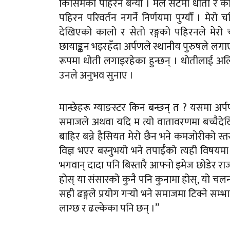
किसिमको पहिरन बन्यो । मैले सेटमा धोती र क
पहिरन परिवर्तन नगर्ने निर्णयमा पुग्यौँ । मेर
देखिएको कालो र सेतो रङ्गको पहिरनले मेरो चरि
छायाङ्कन भइरहँदा अर्पणले स्थानीय पुरुषले लगा
रूपमा धोती लगाइरहेका हुन्छन् । धोतीलाई अलिकत
उनले अनुभव सुनाए ।
मान्छेहरू ग्याङस्टर किन बन्छन् त ? यसमा अर
समाजले अथवा यदि म त्यो वातावरणमा बच्चैदेखि 
बाहिर बन्ने हैसियत मेरो छैन भने कमजोरीको स्त
विज्ञ भएर बस्नुभयो भने तपाईँको त्यही विषयमा 
भगवान् दादा पनि बिस्तारै आफ्नो इमेज छोडेर राजन
होस् या संसारको कुनै पनि कुनामा होस्, यो चलन
सही ढङ्गले प्रयोग गर्‍यो भने समाजमा टिक्ने सम्
लाग्छ र ढल्केका पनि छन् ।”