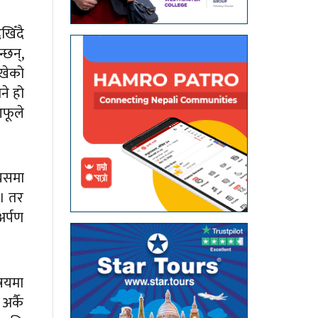
खिँदै
्छन्,
ाखेको
ने हो
आफूले
 यसमा
 । तर
अर्पण
िषयमा
अर्कै