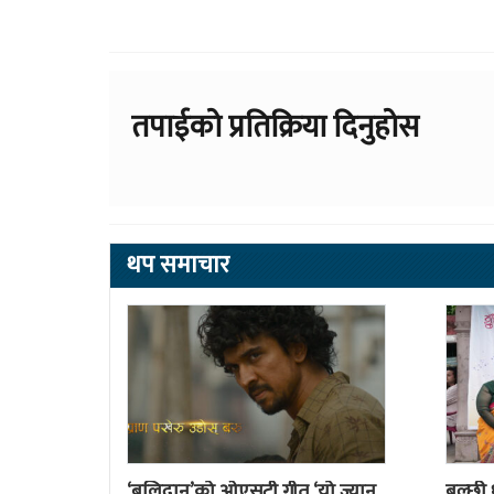
तपाईको प्रतिक्रिया दिनुहोस
थप समाचार
‘बलिदान’को ओएसटी गीत ‘यो ज्यान
बल्छी ध