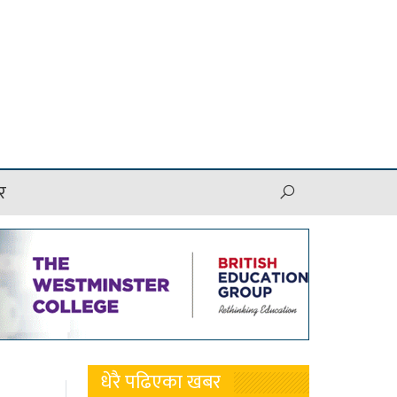
र
धेरै पढिएका खबर