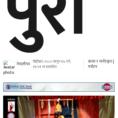
पुरा
कला र मनोरञ्जन
|
बिहीबार, २०८० फागुन १७ गते,
नेपालीपत्र
पर्यटन
११:५१ मा प्रकाशित