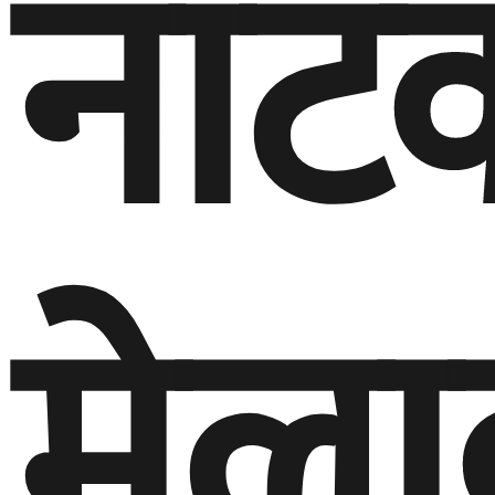
नाट
मेल