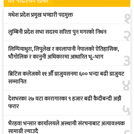
धेरै पढिएका खबर
१
मधेश प्रदेश प्रमुख भण्डारी पदमुक्त
२
लुम्बिनी प्रदेश सभा सदस्य सरिता पुन मगरको निधन
लिम्पियाधुरा, लिपुलेख र कालापानी नेपालको ऐतिहासिक,
३
भौगोलिक र कानुनी अधिकारमा आधारित भू–भाग
ब्रिटिस कलेजको ११ औँ ग्राजुयसनमा ६०० भन्दा बढी ग्राजुयट
४
सम्मानित
देशभरका २७ वटा कारागारका ९ हजार बढी कैदीबन्दी अझै
५
फरार
भैरहवा भन्सार कार्यालयले अस्थायी संरचनाबाट अत्यावश्यक
सामाग्री ल्याउदै