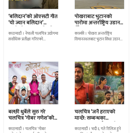
‘बलिदान’को ओएसटी गीत
पोखराबाट भुटानको
‘यो ज्यान बलिदान’
पारोमा अन्तर्राष्ट्रिय उडान
सार्वजनिक, मातृभूमिप्रति
हुँदै
काठमाडौं । नेपाली चलचित्र उद्योगमा
कास्की । पोखरा अन्तर्राष्ट्रिय
पुत्रको भावनात्मक…
सर्वाधिक प्रतीक्षा गरिएको
विमानस्थलबाट भुटान सिधा उडान
चलचित्र’बलिदान’को ओएसटी गीत
हुने भएको छ । भुटान एयरलायन्सले
सार्वजनिक गरिएको छ। लिरिकल
पारो–पोखरा–पारो चार्टर उडान गर्न
शैलीमा रिलिज गरिएको ‘यो ज्यान
लागेको हो
बल्छी धुर्बेले सुरु गरे
चलचित्र ‘जनै हराएको
चलचित्र ‘गोबर गणेश’को
मान्छे: सम्बन्धका
छायांकन
धागाहरू’मा जनै कसरी
काठमाडौं । चलचित्र ‘गोबर
काठमाडौं । भदौ ६ गते रिलिज हुने
हराउँछ ?