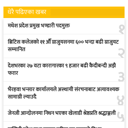
धेरै पढिएका खबर
१
मधेश प्रदेश प्रमुख भण्डारी पदमुक्त
ब्रिटिस कलेजको ११ औँ ग्राजुयसनमा ६०० भन्दा बढी ग्राजुयट
२
सम्मानित
देशभरका २७ वटा कारागारका ९ हजार बढी कैदीबन्दी अझै
३
फरार
भैरहवा भन्सार कार्यालयले अस्थायी संरचनाबाट अत्यावश्यक
४
सामाग्री ल्याउदै
५
जेनजी आन्दोलनमा निधन भएका खेलाडी श्रेष्ठप्रति श्रद्धाञ्जली