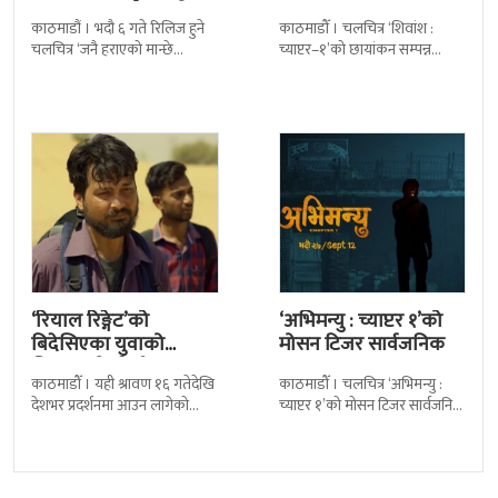
धागाहरू’मा जनै कसरी
काठमाडौं । भदौ ६ गते रिलिज हुने
काठमाडौँ । चलचित्र ‘शिवांश :
हराउँछ ?
चलचित्र ‘जनै हराएको मान्छे
च्याप्टर–१’को छायांकन सम्पन्न
:सम्बन्धका धागाहरू’को कथामा के
भएको छ । जेठको पहिलो साता
छ भन्नेमा धेरैलाई चासो छ
पोखराको लामाचौर स्थित अकला
मन्दिरमा पूजा
‘रियाल रिङ्गेट’को
‘अभिमन्यु : च्याप्टर १’को
बिदेसिएका युवाको
मोसन टिजर सार्वजनिक
चित्कार बोल्ने गीत ‘आमा’
काठमाडौँ । यही श्रावण १६ गतेदेखि
काठमाडौँ । चलचित्र ‘अभिमन्यु :
सार्वजनिक
देशभर प्रदर्शनमा आउन लागेको
च्याप्टर १’को मोसन टिजर सार्वजनिक
नेपाली चलचित्र ‘रियाल रिङ्गेट’ को
भएको छ । निर्माणपक्षले मंगलबार
नयाँ गीत ‘आमा’ सार्वजनिक भएको
मोसन टिजर सार्वजनिक गरेको हो