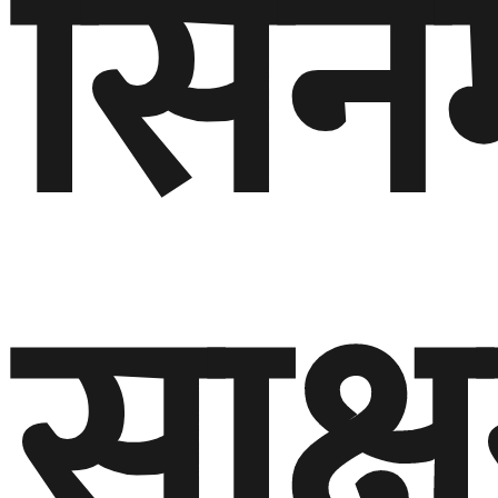
सिने
साक्