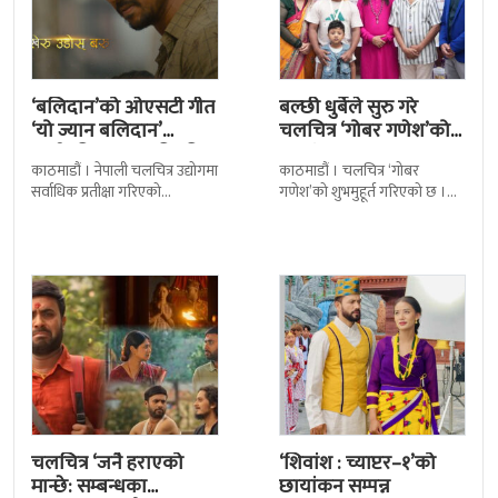
‘बलिदान’को ओएसटी गीत
बल्छी धुर्बेले सुरु गरे
‘यो ज्यान बलिदान’
चलचित्र ‘गोबर गणेश’को
सार्वजनिक, मातृभूमिप्रति
छायांकन
काठमाडौं । नेपाली चलचित्र उद्योगमा
काठमाडौं । चलचित्र ‘गोबर
पुत्रको भावनात्मक…
सर्वाधिक प्रतीक्षा गरिएको
गणेश’को शुभमुहूर्त गरिएको छ ।
चलचित्र’बलिदान’को ओएसटी गीत
काठमाडौंको म्हेपी मन्दिर परिसरमा
सार्वजनिक गरिएको छ। लिरिकल
आज चलचित्रको शुभमुहूर्त गरिएको
शैलीमा रिलिज गरिएको ‘यो ज्यान
हो । शुभमुहूर्तमा
चलचित्र ‘जनै हराएको
‘शिवांश : च्याप्टर–१’को
मान्छे: सम्बन्धका
छायांकन सम्पन्न