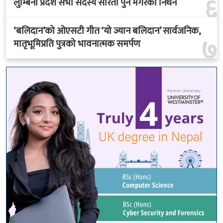
६
लुम्बिनी प्रदेश सभा सदस्य सरिता पुन मगरको निधन
‘बलिदान’को ओएसटी गीत ‘यो ज्यान बलिदान’ सार्वजनिक,
७
मातृभूमिप्रति पुत्रको भावनात्मक समर्पण