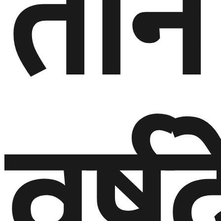
तीन
वर्ष