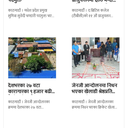
पदमुक्त
ग्राजुयसनमा ६०० भन्दा
बढी ग्राजुयट सम्मानित
काठमाडौं । मधेश प्रदेश प्रमुख
काठमाडौँ । द ब्रिटिस कलेज
सुमित्रा सुवेदी भण्डारी पदमुक्त भएकी
(टीबीसी)को ११ औं ग्राजुयसन
छन् । मन्त्रिपरिषद्को सोमबारको
समारोह सम्पन्न भएको छ । शुक्रबार
निर्णय र सिफारिस बमोजिम राष्ट्रपति
द सोल्टीमा ब्रिटिस एजुकेशन ग्रुप
रामचन्द्र
देशभरका २७ वटा
जेनजी आन्दोलनमा निधन
कारागारका ९ हजार बढी
भएका खेलाडी श्रेष्ठप्रति
कैदीबन्दी अझै फरार
श्रद्धाञ्जली
काठमाडौं । जेनजी आन्दोलनका
काठमाडौं । जेनजी आन्दोलनका
क्रममा देशभरका २७ वटा
क्रममा निधन भएका क्रिकेट खेलाडी
कारागारबाट भागेका अधिकांश
सुलभराज श्रेष्ठप्रति श्रद्धाञ्जली अर्पण
कैदीबन्दी अझै फर्किएका छैनन् ।
गरिएको छ । मंगलबार
देशका २७ वटा कारागारबाट
त्रिपुरेश्वरस्थीत राष्ट्रिय खेलकुद