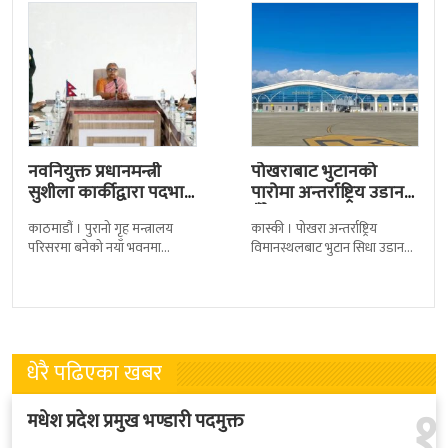
नवनियुक्त प्रधानमन्त्री
पोखराबाट भुटानको
सुशीला कार्कीद्वारा पदभार
पारोमा अन्तर्राष्ट्रिय उडान
ग्रहण
हुँदै
काठमाडौं । पुरानो गृह मन्त्रालय
कास्की । पोखरा अन्तर्राष्ट्रिय
परिसरमा बनेको नयाँ भवनमा
विमानस्थलबाट भुटान सिधा उडान
प्रधानमन्त्री सुशीला कार्कीले आज
हुने भएको छ । भुटान एयरलायन्सले
पदबहाली गरेकी छन् । केहीबेर अघि
पारो–पोखरा–पारो चार्टर उडान गर्न
नवनियुक्त
लागेको हो
धेरै पढिएका खबर
१
मधेश प्रदेश प्रमुख भण्डारी पदमुक्त