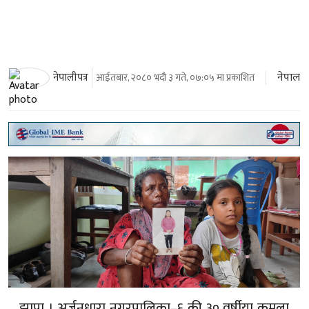
नेपाल
नेपालीपत्र
आईतबार, २०८० भदौ ३ गते, ०७:०५ मा प्रकाशित
झापा । अर्जुनधारा नगरपालिका–६ की ३० वर्षीया कमला