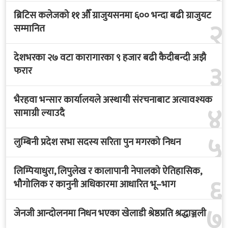
ब्रिटिस कलेजको ११ औँ ग्राजुयसनमा ६०० भन्दा बढी ग्राजुयट
२
सम्मानित
देशभरका २७ वटा कारागारका ९ हजार बढी कैदीबन्दी अझै
३
फरार
भैरहवा भन्सार कार्यालयले अस्थायी संरचनाबाट अत्यावश्यक
४
सामाग्री ल्याउदै
५
लुम्बिनी प्रदेश सभा सदस्य सरिता पुन मगरको निधन
लिम्पियाधुरा, लिपुलेख र कालापानी नेपालको ऐतिहासिक,
६
भौगोलिक र कानुनी अधिकारमा आधारित भू–भाग
७
जेनजी आन्दोलनमा निधन भएका खेलाडी श्रेष्ठप्रति श्रद्धाञ्जली