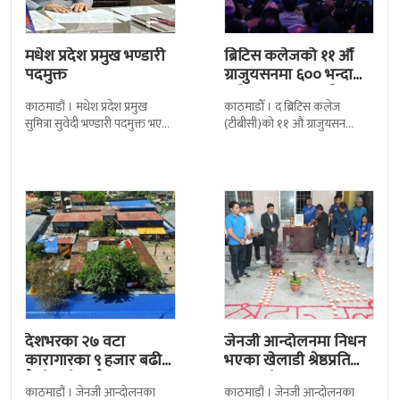
मधेश प्रदेश प्रमुख भण्डारी
ब्रिटिस कलेजको ११ औँ
पदमुक्त
ग्राजुयसनमा ६०० भन्दा
बढी ग्राजुयट सम्मानित
काठमाडौं । मधेश प्रदेश प्रमुख
काठमाडौँ । द ब्रिटिस कलेज
सुमित्रा सुवेदी भण्डारी पदमुक्त भएकी
(टीबीसी)को ११ औं ग्राजुयसन
छन् । मन्त्रिपरिषद्को सोमबारको
समारोह सम्पन्न भएको छ । शुक्रबार
निर्णय र सिफारिस बमोजिम राष्ट्रपति
द सोल्टीमा ब्रिटिस एजुकेशन ग्रुप
रामचन्द्र
देशभरका २७ वटा
जेनजी आन्दोलनमा निधन
कारागारका ९ हजार बढी
भएका खेलाडी श्रेष्ठप्रति
कैदीबन्दी अझै फरार
श्रद्धाञ्जली
काठमाडौं । जेनजी आन्दोलनका
काठमाडौं । जेनजी आन्दोलनका