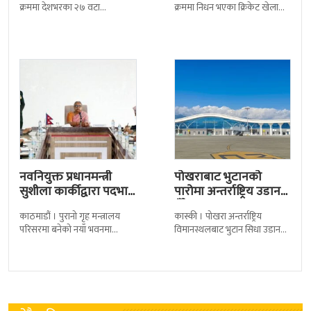
क्रममा देशभरका २७ वटा
क्रममा निधन भएका क्रिकेट खेलाडी
कारागारबाट भागेका अधिकांश
सुलभराज श्रेष्ठप्रति श्रद्धाञ्जली अर्पण
कैदीबन्दी अझै फर्किएका छैनन् ।
गरिएको छ । मंगलबार
देशका २७ वटा कारागारबाट
त्रिपुरेश्वरस्थीत राष्ट्रिय खेलकुद
नवनियुक्त प्रधानमन्त्री
पोखराबाट भुटानको
सुशीला कार्कीद्वारा पदभार
पारोमा अन्तर्राष्ट्रिय उडान
ग्रहण
हुँदै
काठमाडौं । पुरानो गृह मन्त्रालय
कास्की । पोखरा अन्तर्राष्ट्रिय
परिसरमा बनेको नयाँ भवनमा
विमानस्थलबाट भुटान सिधा उडान
प्रधानमन्त्री सुशीला कार्कीले आज
हुने भएको छ । भुटान एयरलायन्सले
पदबहाली गरेकी छन् । केहीबेर अघि
पारो–पोखरा–पारो चार्टर उडान गर्न
नवनियुक्त
लागेको हो