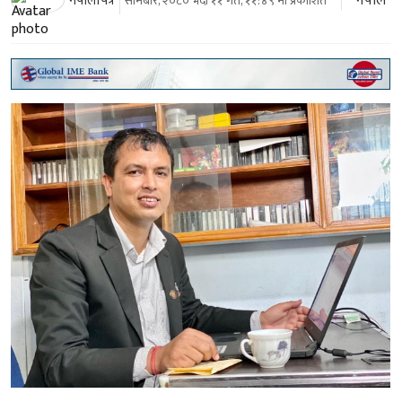
नेपाल
नेपालीपत्र
सोमबार, २०८० भदौ ११ गते, ११:४९ मा प्रकाशित