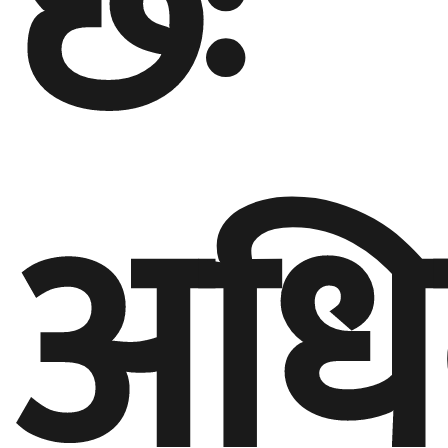
छः
अधिव