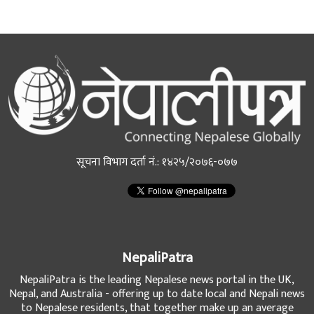
सूचना विभाग दर्ता नं.: १४२५/२०७६-०७७
NepaliPatra
NepaliPatra is the leading Nepalese news portal in the UK,
Nepal, and Australia - offering up to date local and Nepali news
to Nepalese residents, that together make up an average