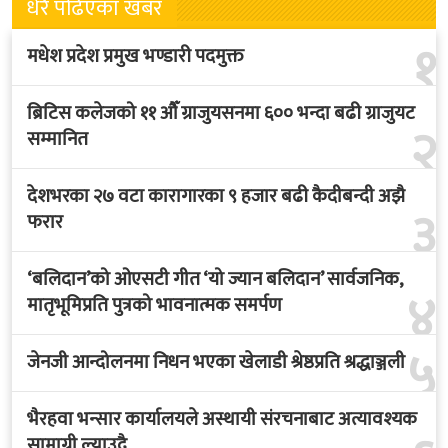
धेरै पढिएका खबर
१
मधेश प्रदेश प्रमुख भण्डारी पदमुक्त
ब्रिटिस कलेजको ११ औँ ग्राजुयसनमा ६०० भन्दा बढी ग्राजुयट
२
सम्मानित
देशभरका २७ वटा कारागारका ९ हजार बढी कैदीबन्दी अझै
३
फरार
‘बलिदान’को ओएसटी गीत ‘यो ज्यान बलिदान’ सार्वजनिक,
४
मातृभूमिप्रति पुत्रको भावनात्मक समर्पण
५
जेनजी आन्दोलनमा निधन भएका खेलाडी श्रेष्ठप्रति श्रद्धाञ्जली
भैरहवा भन्सार कार्यालयले अस्थायी संरचनाबाट अत्यावश्यक
सामाग्री ल्याउदै