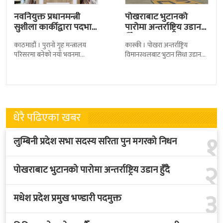
नवनियुक्त प्रधानमन्त्री
पोखराबाट भुटानको
सुशीला कार्कीद्वारा पदभार
पारोमा अन्तर्राष्ट्रिय उडान
ग्रहण
हुँदै
काठमाडौं । पुरानो गृह मन्त्रालय
कास्की । पोखरा अन्तर्राष्ट्रिय
परिसरमा बनेको नयाँ भवनमा
विमानस्थलबाट भुटान सिधा उडान
प्रधानमन्त्री सुशीला कार्कीले आज
हुने भएको छ । भुटान एयरलायन्सले
पदबहाली गरेकी छन् । केहीबेर अघि
पारो–पोखरा–पारो चार्टर उडान गर्न
नवनियुक्त
लागेको हो
धेरै पढिएका खबर
१
लुम्बिनी प्रदेश सभा सदस्य सरिता पुन मगरको निधन
२
पोखराबाट भुटानको पारोमा अन्तर्राष्ट्रिय उडान हुँदै
३
मधेश प्रदेश प्रमुख भण्डारी पदमुक्त