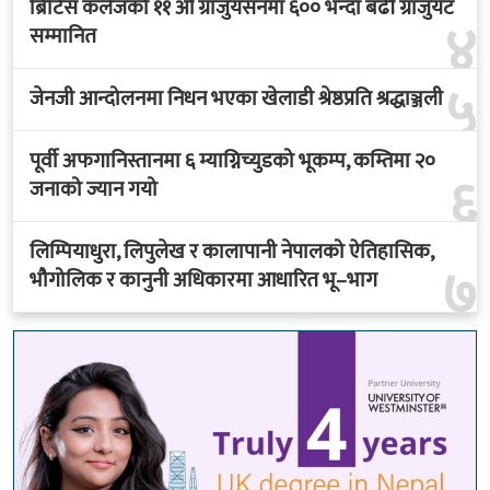
ब्रिटिस कलेजको ११ औँ ग्राजुयसनमा ६०० भन्दा बढी ग्राजुयट
४
सम्मानित
५
जेनजी आन्दोलनमा निधन भएका खेलाडी श्रेष्ठप्रति श्रद्धाञ्जली
पूर्वी अफगानिस्तानमा ६ म्याग्निच्युडको भूकम्प, कम्तिमा २०
६
जनाको ज्यान गयो
लिम्पियाधुरा, लिपुलेख र कालापानी नेपालको ऐतिहासिक,
७
भौगोलिक र कानुनी अधिकारमा आधारित भू–भाग