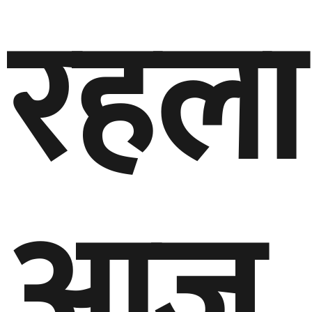
रहला
आज