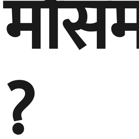
मौस
?