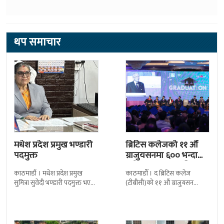
थप समाचार
मधेश प्रदेश प्रमुख भण्डारी
ब्रिटिस कलेजको ११ औँ
पदमुक्त
ग्राजुयसनमा ६०० भन्दा
बढी ग्राजुयट सम्मानित
काठमाडौं । मधेश प्रदेश प्रमुख
काठमाडौँ । द ब्रिटिस कलेज
सुमित्रा सुवेदी भण्डारी पदमुक्त भएकी
(टीबीसी)को ११ औं ग्राजुयसन
छन् । मन्त्रिपरिषद्को सोमबारको
समारोह सम्पन्न भएको छ । शुक्रबार
निर्णय र सिफारिस बमोजिम राष्ट्रपति
द सोल्टीमा ब्रिटिस एजुकेशन ग्रुप
रामचन्द्र