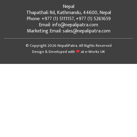
Nepal
Thapathali Rd, Kathmandu, 44600, Nepal
Phone: +977 (1) 5111157, +977 (1) 5261659
Email: info@nepalipatra.com
Marketing Email: sales@nepalipatra.com
© Copyright 2026 NepaliPatra. All Rights Reserved
Design & Developed with
at
e-Works UK