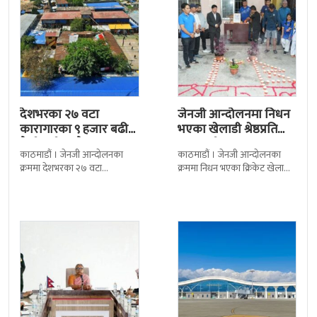
देशभरका २७ वटा
जेनजी आन्दोलनमा निधन
कारागारका ९ हजार बढी
भएका खेलाडी श्रेष्ठप्रति
कैदीबन्दी अझै फरार
श्रद्धाञ्जली
काठमाडौं । जेनजी आन्दोलनका
काठमाडौं । जेनजी आन्दोलनका
क्रममा देशभरका २७ वटा
क्रममा निधन भएका क्रिकेट खेलाडी
कारागारबाट भागेका अधिकांश
सुलभराज श्रेष्ठप्रति श्रद्धाञ्जली अर्पण
कैदीबन्दी अझै फर्किएका छैनन् ।
गरिएको छ । मंगलबार
देशका २७ वटा कारागारबाट
त्रिपुरेश्वरस्थीत राष्ट्रिय खेलकुद