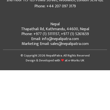
2nd Floor 115-123 Powis Street, Woolwich, London SE18 6JL
Phone: +44 207 097 3179
Nepal
Thapathali Rd, Kathmandu, 44600, Nepal
Phone: +977 (1) 5111157, +977 (1) 5261659
Email: info@nepalipatra.com
Marketing Email: sales@nepalipatra.com
© Copyright 2026 NepaliPatra. All Rights Reserved
Design & Developed with
at
e-Works UK