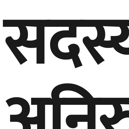
सदस्
अनिरु