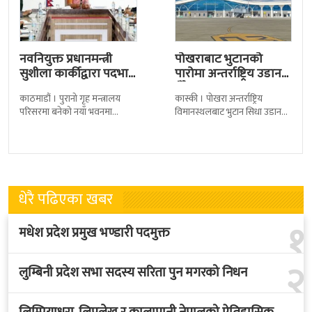
नवनियुक्त प्रधानमन्त्री
पोखराबाट भुटानको
सुशीला कार्कीद्वारा पदभार
पारोमा अन्तर्राष्ट्रिय उडान
ग्रहण
हुँदै
काठमाडौं । पुरानो गृह मन्त्रालय
कास्की । पोखरा अन्तर्राष्ट्रिय
परिसरमा बनेको नयाँ भवनमा
विमानस्थलबाट भुटान सिधा उडान
प्रधानमन्त्री सुशीला कार्कीले आज
हुने भएको छ । भुटान एयरलायन्सले
पदबहाली गरेकी छन् । केहीबेर अघि
पारो–पोखरा–पारो चार्टर उडान गर्न
नवनियुक्त
लागेको हो
धेरै पढिएका खबर
१
मधेश प्रदेश प्रमुख भण्डारी पदमुक्त
२
लुम्बिनी प्रदेश सभा सदस्य सरिता पुन मगरको निधन