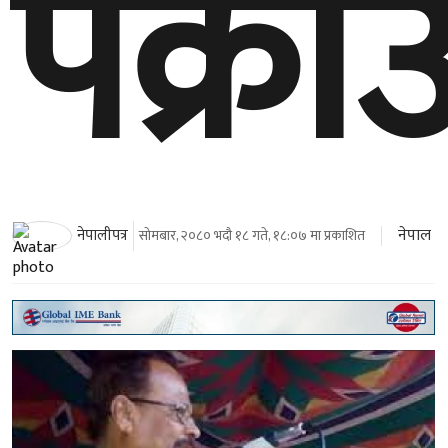
पक्रा
नेपाल
नेपालीपत्र
सोमबार, २०८० भदौ १८ गते, १८:०७ मा प्रकाशित