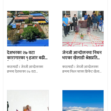
निर्णय र सिफारिस बमोजिम राष्ट्रपति
द सोल्टीमा ब्रिटिस एजुकेशन ग्रुप
रामचन्द्र
देशभरका २७ वटा
जेनजी आन्दोलनमा निधन
कारागारका ९ हजार बढी
भएका खेलाडी श्रेष्ठप्रति
कैदीबन्दी अझै फरार
श्रद्धाञ्जली
काठमाडौं । जेनजी आन्दोलनका
काठमाडौं । जेनजी आन्दोलनका
क्रममा देशभरका २७ वटा
क्रममा निधन भएका क्रिकेट खेलाडी
कारागारबाट भागेका अधिकांश
सुलभराज श्रेष्ठप्रति श्रद्धाञ्जली अर्पण
कैदीबन्दी अझै फर्किएका छैनन् ।
गरिएको छ । मंगलबार
देशका २७ वटा कारागारबाट
त्रिपुरेश्वरस्थीत राष्ट्रिय खेलकुद