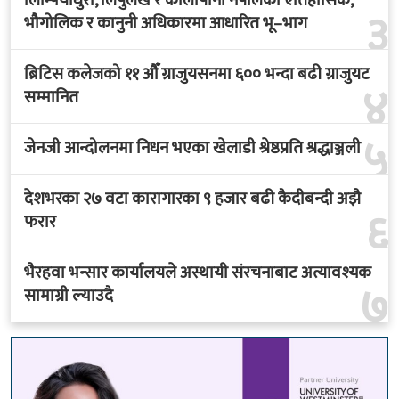
लिम्पियाधुरा, लिपुलेख र कालापानी नेपालको ऐतिहासिक,
३
भौगोलिक र कानुनी अधिकारमा आधारित भू–भाग
ब्रिटिस कलेजको ११ औँ ग्राजुयसनमा ६०० भन्दा बढी ग्राजुयट
४
सम्मानित
५
जेनजी आन्दोलनमा निधन भएका खेलाडी श्रेष्ठप्रति श्रद्धाञ्जली
देशभरका २७ वटा कारागारका ९ हजार बढी कैदीबन्दी अझै
६
फरार
भैरहवा भन्सार कार्यालयले अस्थायी संरचनाबाट अत्यावश्यक
७
सामाग्री ल्याउदै