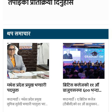
तपाईको प्रतिक्रिया दिनुहोस
थप समाचार
मधेश प्रदेश प्रमुख भण्डारी
ब्रिटिस कलेजको ११ औँ
पदमुक्त
ग्राजुयसनमा ६०० भन्दा
बढी ग्राजुयट सम्मानित
काठमाडौं । मधेश प्रदेश प्रमुख
काठमाडौँ । द ब्रिटिस कलेज
सुमित्रा सुवेदी भण्डारी पदमुक्त भएकी
(टीबीसी)को ११ औं ग्राजुयसन
छन् । मन्त्रिपरिषद्को सोमबारको
समारोह सम्पन्न भएको छ । शुक्रबार