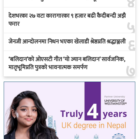
४
देशभरका २७ वटा कारागारका ९ हजार बढी कैदीबन्दी अझै
५
फरार
६
जेनजी आन्दोलनमा निधन भएका खेलाडी श्रेष्ठप्रति श्रद्धाञ्जली
‘बलिदान’को ओएसटी गीत ‘यो ज्यान बलिदान’ सार्वजनिक,
७
मातृभूमिप्रति पुत्रको भावनात्मक समर्पण