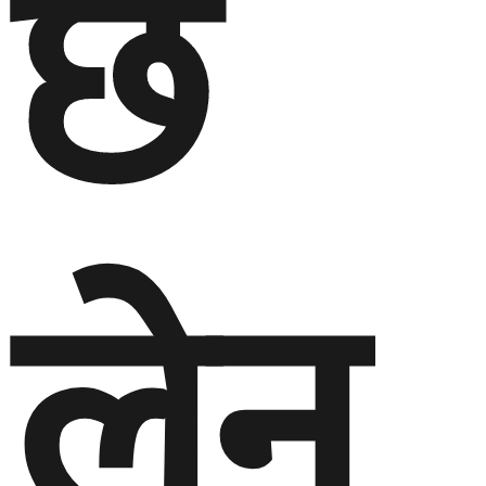
छ
लेन