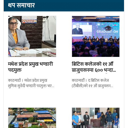
थप समाचार
मधेश प्रदेश प्रमुख भण्डारी
ब्रिटिस कलेजको ११ औँ
पदमुक्त
ग्राजुयसनमा ६०० भन्दा
बढी ग्राजुयट सम्मानित
काठमाडौं । मधेश प्रदेश प्रमुख
काठमाडौँ । द ब्रिटिस कलेज
सुमित्रा सुवेदी भण्डारी पदमुक्त भएकी
(टीबीसी)को ११ औं ग्राजुयसन
छन् । मन्त्रिपरिषद्को सोमबारको
समारोह सम्पन्न भएको छ । शुक्रबार
निर्णय र सिफारिस बमोजिम राष्ट्रपति
द सोल्टीमा ब्रिटिस एजुकेशन ग्रुप
रामचन्द्र