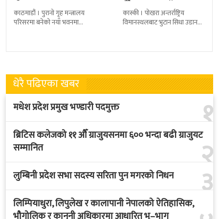
ग्रहण
हुँदै
काठमाडौं । पुरानो गृह मन्त्रालय
कास्की । पोखरा अन्तर्राष्ट्रिय
परिसरमा बनेको नयाँ भवनमा
विमानस्थलबाट भुटान सिधा उडान
प्रधानमन्त्री सुशीला कार्कीले आज
हुने भएको छ । भुटान एयरलायन्सले
पदबहाली गरेकी छन् । केहीबेर अघि
पारो–पोखरा–पारो चार्टर उडान गर्न
नवनियुक्त
लागेको हो
धेरै पढिएका खबर
१
मधेश प्रदेश प्रमुख भण्डारी पदमुक्त
ब्रिटिस कलेजको ११ औँ ग्राजुयसनमा ६०० भन्दा बढी ग्राजुयट
२
सम्मानित
३
लुम्बिनी प्रदेश सभा सदस्य सरिता पुन मगरको निधन
लिम्पियाधुरा, लिपुलेख र कालापानी नेपालको ऐतिहासिक,
भौगोलिक र कानुनी अधिकारमा आधारित भू–भाग