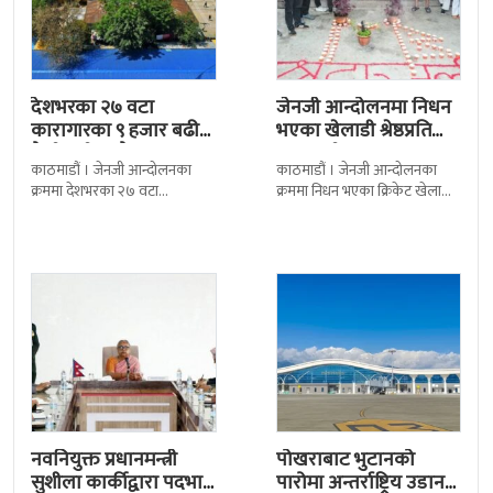
देशभरका २७ वटा
जेनजी आन्दोलनमा निधन
कारागारका ९ हजार बढी
भएका खेलाडी श्रेष्ठप्रति
कैदीबन्दी अझै फरार
श्रद्धाञ्जली
काठमाडौं । जेनजी आन्दोलनका
काठमाडौं । जेनजी आन्दोलनका
क्रममा देशभरका २७ वटा
क्रममा निधन भएका क्रिकेट खेलाडी
कारागारबाट भागेका अधिकांश
सुलभराज श्रेष्ठप्रति श्रद्धाञ्जली अर्पण
कैदीबन्दी अझै फर्किएका छैनन् ।
गरिएको छ । मंगलबार
देशका २७ वटा कारागारबाट
त्रिपुरेश्वरस्थीत राष्ट्रिय खेलकुद
नवनियुक्त प्रधानमन्त्री
पोखराबाट भुटानको
सुशीला कार्कीद्वारा पदभार
पारोमा अन्तर्राष्ट्रिय उडान