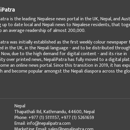
iPatra
atra is the leading Nepalese news portal in the UK, Nepal, and Austr
g up to date local and Nepali news to Nepalese residents, that tog
 an average readership of almost 200,000.
atra was initially established as the first weekly colour newspaper 
ed in the UK, in the Nepali language - and to be distributed throug
 Now, due to the high demand for digital content - and its rise in
ity over printed news, NepaliPatra has fully moved to a digital pla
ome an online news portal. Since this transition in 2019, it has ex
ch and become popular amongst the Nepali diaspora across the glo
Nepal
Thapathali Rd, Kathmandu, 44600, Nepal
Phone: +977 (1) 5111157, +977 (1) 5261659
Email: info@nepalipatra.com
Marketing Email: sales@nepalipatra.com