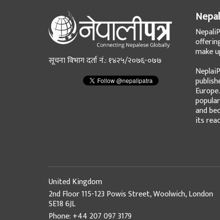
Nepal
NepaliP
offerin
make up
सूचना विभाग दर्ता नं.: १४२५/२०७६-०७७
NeplaiP
publish
Europe.
popular
and bec
its rea
United Kingdom
2nd Floor 115-123 Powis Street, Woolwich, London
SE18 6JL
Phone: +44 207 097 3179