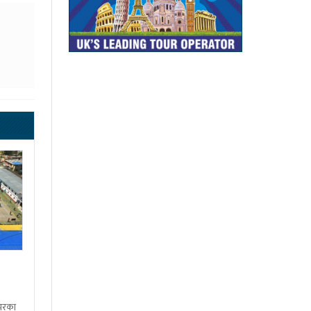
शभरका