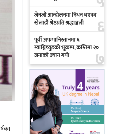
५
जेनजी आन्दोलनमा निधन भएका
६
खेलाडी श्रेष्ठप्रति श्रद्धाञ्जली
पूर्वी अफगानिस्तानमा ६
म्याग्निच्युडको भूकम्प, कम्तिमा २०
७
जनाको ज्यान गयो
र्षका