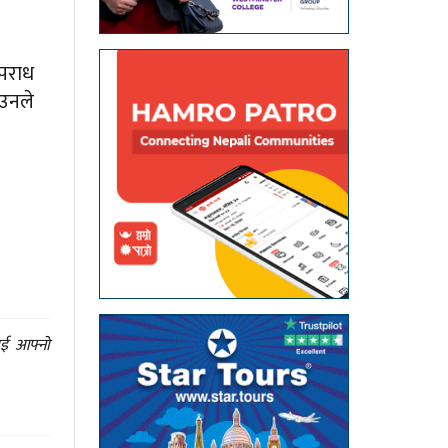
अपराध
 उनले
ाई आफ्नो