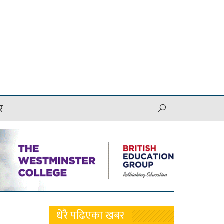
र
धेरै पढिएका खबर