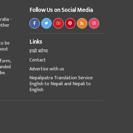
Follow Us on Social Media
alia -
ether
Links
to be
hout
हाम्रो बारेमा
Contact
tform,
panded
Advertise with us
be.
Nepalipatra Translation Service:
English to Nepali and Nepali to
English