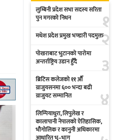
लुम्बिनी प्रदेश सभा सदस्य सरिता
१
पुन मगरको निधन
२
मधेश प्रदेश प्रमुख भण्डारी पदमुक्त
पोखराबाट भुटानको पारोमा
३
अन्तर्राष्ट्रिय उडान हुँदै
ब्रिटिस कलेजको ११ औँ
ग्राजुयसनमा ६०० भन्दा बढी
४
ग्राजुयट सम्मानित
लिम्पियाधुरा, लिपुलेख र
कालापानी नेपालको ऐतिहासिक,
भौगोलिक र कानुनी अधिकारमा
आधारित भू–भाग