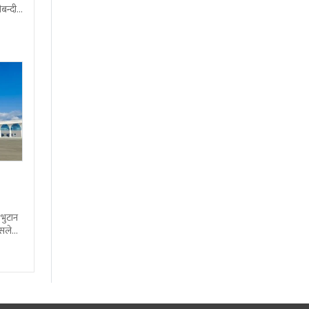
बन्दी
 भुटान
्सले
हो