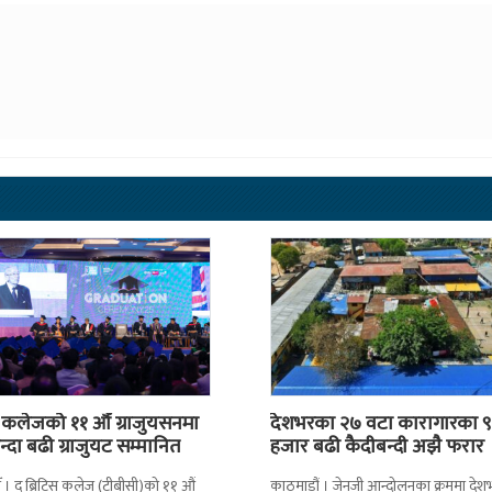
स कलेजको ११ औँ ग्राजुयसनमा
देशभरका २७ वटा कारागारका ९
्दा बढी ग्राजुयट सम्मानित
हजार बढी कैदीबन्दी अझै फरार
 । द ब्रिटिस कलेज (टीबीसी)को ११ औं
काठमाडौं । जेनजी आन्दोलनका क्रममा दे