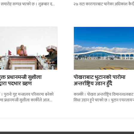
न समारोह सम्पन्न भएको छ । शुक्रबार द
२७ वटा कारागारबाट भागेका अधिकांश कैदी
ब्रिटिस एजुकेशन ग्रुप
अझै फर्किएका छैनन् । देशका २७ वटा
कारागारबाट
्त प्रधानमन्त्री सुशीला
पोखराबाट भुटानको पारोमा
द्वारा पदभार ग्रहण
अन्तर्राष्ट्रिय उडान हुँदै
 । पुरानो गृह मन्त्रालय परिसरमा बनेको
कास्की । पोखरा अन्तर्राष्ट्रिय विमानस्थलबाट
मा प्रधानमन्त्री सुशीला कार्कीले आज
सिधा उडान हुने भएको छ । भुटान एयरलायन
गरेकी छन् । केहीबेर अघि नवनियुक्त
पारो–पोखरा–पारो चार्टर उडान गर्न लागेको 