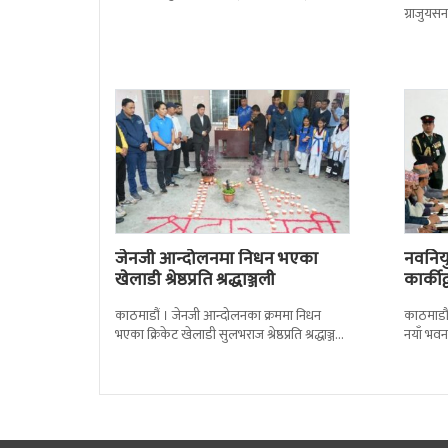
सोमबारको निर्णय र सिफारिस बमोजिम राष्ट्रपति
ग्राजुयस
रामचन्द्र
सोल्टीमा 
जेनजी आन्दोलनमा निधन भएका
नवनियुक
खेलाडी श्रेष्ठप्रति श्रद्धाञ्जली
कार्की
काठमाडौं । जेनजी आन्दोलनका क्रममा निधन
काठमाडौं
भएका क्रिकेट खेलाडी सुलभराज श्रेष्ठप्रति श्रद्धाञ्जली
नयाँ भवन
अर्पण गरिएको छ । मंगलबार त्रिपुरेश्वरस्थीत राष्ट्रिय
पदबहाली 
खेलकुद