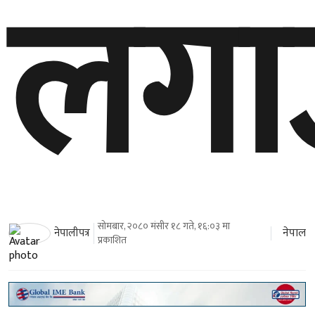
लगाउ
सोमबार, २०८० मंसीर १८ गते, १६:०३ मा
नेपाल
नेपालीपत्र
प्रकाशित