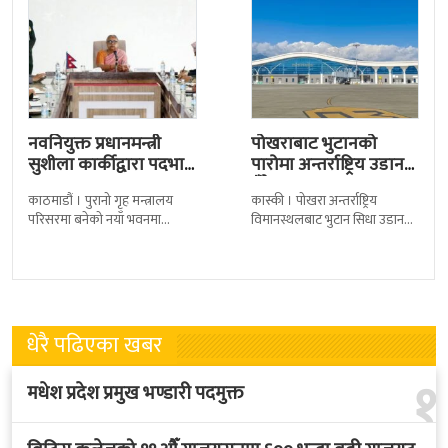
नवनियुक्त प्रधानमन्त्री
पोखराबाट भुटानको
सुशीला कार्कीद्वारा पदभार
पारोमा अन्तर्राष्ट्रिय उडान
ग्रहण
हुँदै
काठमाडौं । पुरानो गृह मन्त्रालय
कास्की । पोखरा अन्तर्राष्ट्रिय
परिसरमा बनेको नयाँ भवनमा
विमानस्थलबाट भुटान सिधा उडान
प्रधानमन्त्री सुशीला कार्कीले आज
हुने भएको छ । भुटान एयरलायन्सले
पदबहाली गरेकी छन् । केहीबेर अघि
पारो–पोखरा–पारो चार्टर उडान गर्न
नवनियुक्त
लागेको हो
धेरै पढिएका खबर
१
मधेश प्रदेश प्रमुख भण्डारी पदमुक्त