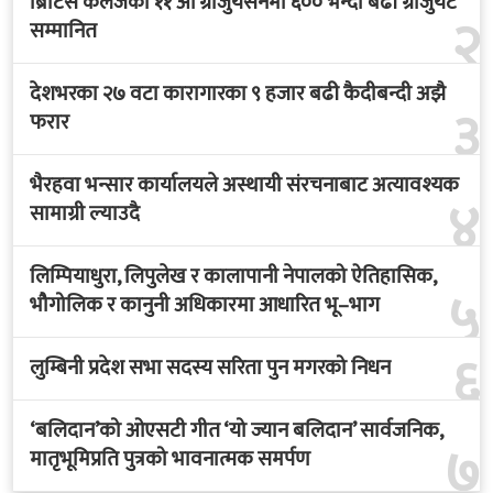
ब्रिटिस कलेजको ११ औँ ग्राजुयसनमा ६०० भन्दा बढी ग्राजुयट
२
सम्मानित
देशभरका २७ वटा कारागारका ९ हजार बढी कैदीबन्दी अझै
३
फरार
भैरहवा भन्सार कार्यालयले अस्थायी संरचनाबाट अत्यावश्यक
४
सामाग्री ल्याउदै
लिम्पियाधुरा, लिपुलेख र कालापानी नेपालको ऐतिहासिक,
५
भौगोलिक र कानुनी अधिकारमा आधारित भू–भाग
६
लुम्बिनी प्रदेश सभा सदस्य सरिता पुन मगरको निधन
‘बलिदान’को ओएसटी गीत ‘यो ज्यान बलिदान’ सार्वजनिक,
७
मातृभूमिप्रति पुत्रको भावनात्मक समर्पण