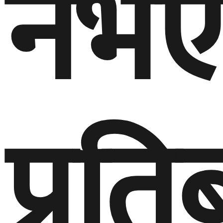
नभए
प्रति