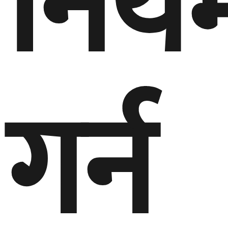
निय
गर्न