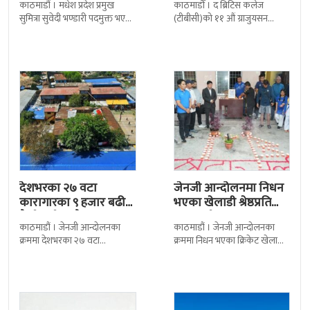
काठमाडौं । मधेश प्रदेश प्रमुख
काठमाडौँ । द ब्रिटिस कलेज
सुमित्रा सुवेदी भण्डारी पदमुक्त भएकी
(टीबीसी)को ११ औं ग्राजुयसन
छन् । मन्त्रिपरिषद्को सोमबारको
समारोह सम्पन्न भएको छ । शुक्रबार
निर्णय र सिफारिस बमोजिम राष्ट्रपति
द सोल्टीमा ब्रिटिस एजुकेशन ग्रुप
रामचन्द्र
देशभरका २७ वटा
जेनजी आन्दोलनमा निधन
कारागारका ९ हजार बढी
भएका खेलाडी श्रेष्ठप्रति
कैदीबन्दी अझै फरार
श्रद्धाञ्जली
काठमाडौं । जेनजी आन्दोलनका
काठमाडौं । जेनजी आन्दोलनका
क्रममा देशभरका २७ वटा
क्रममा निधन भएका क्रिकेट खेलाडी
कारागारबाट भागेका अधिकांश
सुलभराज श्रेष्ठप्रति श्रद्धाञ्जली अर्पण
कैदीबन्दी अझै फर्किएका छैनन् ।
गरिएको छ । मंगलबार
देशका २७ वटा कारागारबाट
त्रिपुरेश्वरस्थीत राष्ट्रिय खेलकुद