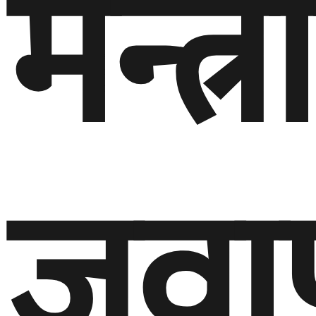
मन्त
जवा