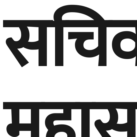
सचि
महास