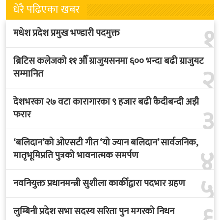
धेरै पढिएका खबर
१
मधेश प्रदेश प्रमुख भण्डारी पदमुक्त
ब्रिटिस कलेजको ११ औँ ग्राजुयसनमा ६०० भन्दा बढी ग्राजुयट
२
सम्मानित
देशभरका २७ वटा कारागारका ९ हजार बढी कैदीबन्दी अझै
३
फरार
‘बलिदान’को ओएसटी गीत ‘यो ज्यान बलिदान’ सार्वजनिक,
४
मातृभूमिप्रति पुत्रको भावनात्मक समर्पण
५
नवनियुक्त प्रधानमन्त्री सुशीला कार्कीद्वारा पदभार ग्रहण
६
लुम्बिनी प्रदेश सभा सदस्य सरिता पुन मगरको निधन