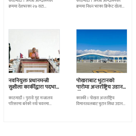
काठमाडौं । जेनजी आन्दोलनका
काठमाडौं । जेनजी आन्दोलनका
क्रममा देशभरका २७ वटा
क्रममा निधन भएका क्रिकेट खेलाडी
कारागारबाट भागेका अधिकांश
सुलभराज श्रेष्ठप्रति श्रद्धाञ्जली अर्पण
कैदीबन्दी अझै फर्किएका छैनन् ।
गरिएको छ । मंगलबार
देशका २७ वटा कारागारबाट
त्रिपुरेश्वरस्थीत राष्ट्रिय खेलकुद
नवनियुक्त प्रधानमन्त्री
पोखराबाट भुटानको
सुशीला कार्कीद्वारा पदभार
पारोमा अन्तर्राष्ट्रिय उडान
ग्रहण
हुँदै
काठमाडौं । पुरानो गृह मन्त्रालय
कास्की । पोखरा अन्तर्राष्ट्रिय
परिसरमा बनेको नयाँ भवनमा
विमानस्थलबाट भुटान सिधा उडान
प्रधानमन्त्री सुशीला कार्कीले आज
हुने भएको छ । भुटान एयरलायन्सले
पदबहाली गरेकी छन् । केहीबेर अघि
पारो–पोखरा–पारो चार्टर उडान गर्न
नवनियुक्त
लागेको हो