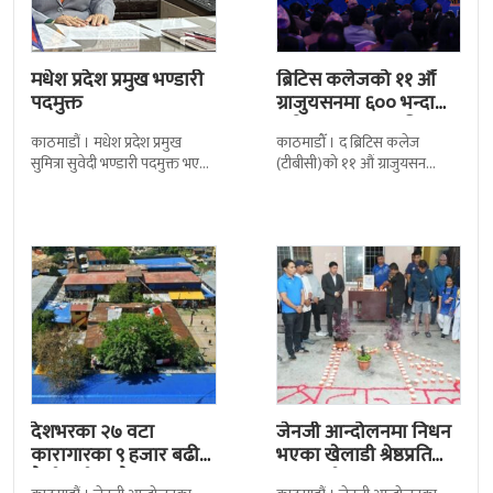
मधेश प्रदेश प्रमुख भण्डारी
ब्रिटिस कलेजको ११ औँ
पदमुक्त
ग्राजुयसनमा ६०० भन्दा
बढी ग्राजुयट सम्मानित
काठमाडौं । मधेश प्रदेश प्रमुख
काठमाडौँ । द ब्रिटिस कलेज
सुमित्रा सुवेदी भण्डारी पदमुक्त भएकी
(टीबीसी)को ११ औं ग्राजुयसन
छन् । मन्त्रिपरिषद्को सोमबारको
समारोह सम्पन्न भएको छ । शुक्रबार
निर्णय र सिफारिस बमोजिम राष्ट्रपति
द सोल्टीमा ब्रिटिस एजुकेशन ग्रुप
रामचन्द्र
देशभरका २७ वटा
जेनजी आन्दोलनमा निधन
कारागारका ९ हजार बढी
भएका खेलाडी श्रेष्ठप्रति
कैदीबन्दी अझै फरार
श्रद्धाञ्जली