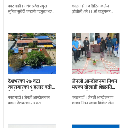
निर्णय र सिफारिस बमोजिम राष्ट्रपति
द सोल्टीमा ब्रिटिस एजुकेशन ग्रुप
रामचन्द्र
देशभरका २७ वटा
जेनजी आन्दोलनमा निधन
कारागारका ९ हजार बढी
भएका खेलाडी श्रेष्ठप्रति
कैदीबन्दी अझै फरार
श्रद्धाञ्जली
काठमाडौं । जेनजी आन्दोलनका
काठमाडौं । जेनजी आन्दोलनका
क्रममा देशभरका २७ वटा
क्रममा निधन भएका क्रिकेट खेलाडी
कारागारबाट भागेका अधिकांश
सुलभराज श्रेष्ठप्रति श्रद्धाञ्जली अर्पण
कैदीबन्दी अझै फर्किएका छैनन् ।
गरिएको छ । मंगलबार
देशका २७ वटा कारागारबाट
त्रिपुरेश्वरस्थीत राष्ट्रिय खेलकुद