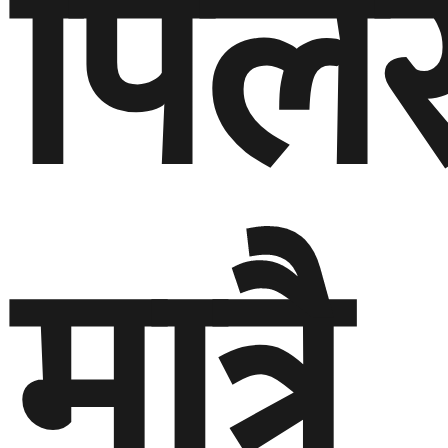
पिल
मात्रै