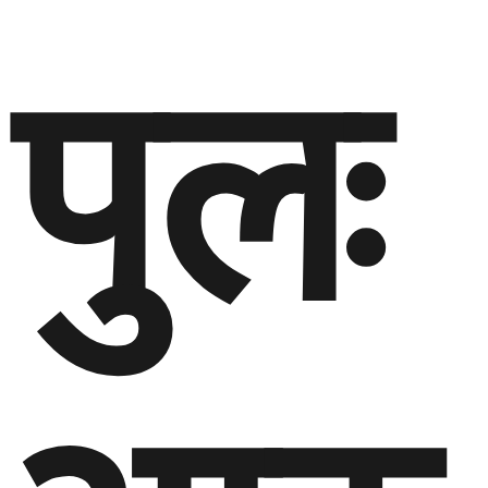
पुलः
आठ