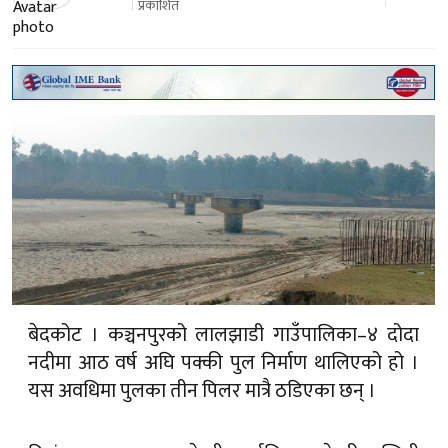
बेदकोट । कञ्चनपुरको लालझाडी गाउँपालिका–४ दोदा
नदीमा आठ वर्ष अघि पक्की पुल निर्माण थालिएको हो ।
यस अवधिमा पुलका तीन पिलर मात्रै ठडिएका छन् ।
विसं २०७२ पुस २६ गते तीन वर्षभित्र सक्नेगरी लुम्बिनी
राजेन्द्र कुमार श्रेष्ठ जेभी कम्पनीसँग पक्की पुल निर्माणको
सम्झौता भएको थियो । त्यसपछि पटक–पटक म्याद थप