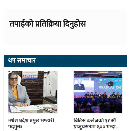
तपाईको प्रतिक्रिया दिनुहोस
थप समाचार
मधेश प्रदेश प्रमुख भण्डारी
ब्रिटिस कलेजको ११ औँ
पदमुक्त
ग्राजुयसनमा ६०० भन्दा
बढी ग्राजुयट सम्मानित
काठमाडौं । मधेश प्रदेश प्रमुख
काठमाडौँ । द ब्रिटिस कलेज
सुमित्रा सुवेदी भण्डारी पदमुक्त भएकी
(टीबीसी)को ११ औं ग्राजुयसन
छन् । मन्त्रिपरिषद्को सोमबारको
समारोह सम्पन्न भएको छ । शुक्रबार