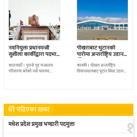
नवनियुक्त प्रधानमन्त्री
पोखराबाट भुटानको
सुशीला कार्कीद्वारा पदभार
पारोमा अन्तर्राष्ट्रिय उडान
ग्रहण
हुँदै
काठमाडौं । पुरानो गृह मन्त्रालय
कास्की । पोखरा अन्तर्राष्ट्रिय
परिसरमा बनेको नयाँ भवनमा
विमानस्थलबाट भुटान सिधा उडान
प्रधानमन्त्री सुशीला कार्कीले आज
हुने भएको छ । भुटान एयरलायन्सले
पदबहाली गरेकी छन् । केहीबेर अघि
पारो–पोखरा–पारो चार्टर उडान गर्न
नवनियुक्त
लागेको हो
धेरै पढिएका खबर
१
मधेश प्रदेश प्रमुख भण्डारी पदमुक्त
ब्रिटिस कलेजको ११ औँ ग्राजुयसनमा ६०० भन्दा बढी ग्राजुयट
२
सम्मानित