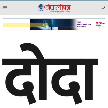
दोदा
२०८३ साउन २४, आईतबार