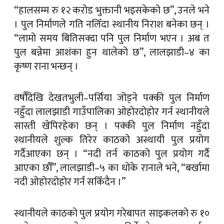
“लामो समय बितिसक्दा पनि पुल निर्माण भएन । अब त
पुल बन्नेमा आशंका हुन थालेको छ”, लालझाडी–४ का
कृष्ण राना भन्छन् ।
वर्षौँदेखि देखतभुली–पर्सिया जोड्ने पक्की पुल निर्माण
नहुँदा लालझाडी गाउँपालिका ओहोरदोहोर गर्न स्थानीयले
सास्ती खेपिरहेका छन् । पक्की पुल निर्माण नहुँदा
स्थानीयले शुल्क तिरेर काठको अस्थायी पुल प्रयोग
गर्दैआएका छन् । “नदी तर्न काठको पुल प्रयोग गर्दै
आएका छौँ”, लालझाडी–५ का धोके रानाले भने, “बर्खामा
नदी ओहोरदोहोर गर्न सकिँदैन ।”
स्थानीयले काठको पुल प्रयोग गरेबापत साइकलको रु १०
र मोटरसाइकलको रु २० शुल्क तिर्ने गरेका छन् । बर्खामा
बाढी आउने हुनाले निर्माण गरिएको काठको अस्थायी पुल
हटाउने गरिएको शुक्लाफाँटा नगरपालिका–१२ तिल्कीका