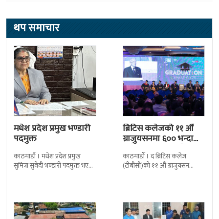
थप समाचार
मधेश प्रदेश प्रमुख भण्डारी
ब्रिटिस कलेजको ११ औँ
पदमुक्त
ग्राजुयसनमा ६०० भन्दा
बढी ग्राजुयट सम्मानित
काठमाडौं । मधेश प्रदेश प्रमुख
काठमाडौँ । द ब्रिटिस कलेज
सुमित्रा सुवेदी भण्डारी पदमुक्त भएकी
(टीबीसी)को ११ औं ग्राजुयसन
छन् । मन्त्रिपरिषद्को सोमबारको
समारोह सम्पन्न भएको छ । शुक्रबार
निर्णय र सिफारिस बमोजिम राष्ट्रपति
द सोल्टीमा ब्रिटिस एजुकेशन ग्रुप
रामचन्द्र