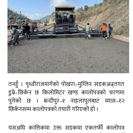
तनहुँ । पृथ्वीराजमार्गको पोखरा–मुग्लिन सडकअन्र्तगत
डुम्रे–छिर्कन छ किलोमिटर खण्ड कालोपत्रको चरणमा
पुगेकोे छ । बन्दीपुर–१ नाहलापुलबाट व्यास–१२
छिर्कनसम्म कालोपत्रको तयारी गरिएकोे हो ।
यसअघि कात्तिकमा उक्त सडकमा एकतर्फी कालोपत्र