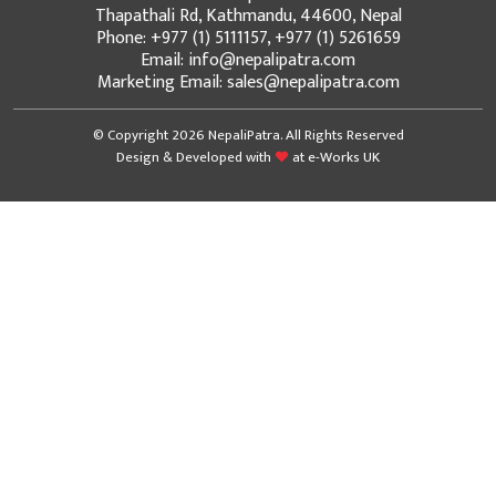
Thapathali Rd, Kathmandu, 44600, Nepal
Phone: +977 (1) 5111157, +977 (1) 5261659
Email: info@nepalipatra.com
Marketing Email: sales@nepalipatra.com
© Copyright 2026 NepaliPatra. All Rights Reserved
Design & Developed with
at
e-Works UK