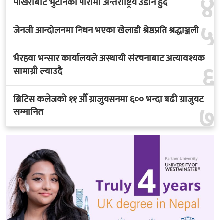
४
पोखराबाट भुटानको पारोमा अन्तर्राष्ट्रिय उडान हुँदै
५
जेनजी आन्दोलनमा निधन भएका खेलाडी श्रेष्ठप्रति श्रद्धाञ्जली
भैरहवा भन्सार कार्यालयले अस्थायी संरचनाबाट अत्यावश्यक
६
सामाग्री ल्याउदै
ब्रिटिस कलेजको ११ औँ ग्राजुयसनमा ६०० भन्दा बढी ग्राजुयट
७
सम्मानित