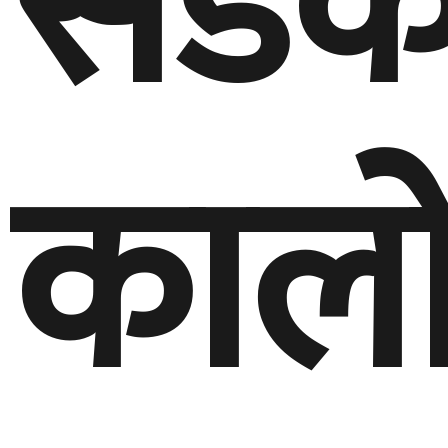
सड
कालो