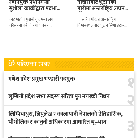
नवनियुक्त प्रधानमन्त्री
पोखराबाट भुटानको
सुशीला कार्कीद्वारा पदभार
पारोमा अन्तर्राष्ट्रिय उडान
ग्रहण
हुँदै
काठमाडौं । पुरानो गृह मन्त्रालय
कास्की । पोखरा अन्तर्राष्ट्रिय
परिसरमा बनेको नयाँ भवनमा
विमानस्थलबाट भुटान सिधा उडान
प्रधानमन्त्री सुशीला कार्कीले आज
हुने भएको छ । भुटान एयरलायन्सले
पदबहाली गरेकी छन् । केहीबेर अघि
पारो–पोखरा–पारो चार्टर उडान गर्न
नवनियुक्त
लागेको हो
धेरै पढिएका खबर
१
मधेश प्रदेश प्रमुख भण्डारी पदमुक्त
२
लुम्बिनी प्रदेश सभा सदस्य सरिता पुन मगरको निधन
लिम्पियाधुरा, लिपुलेख र कालापानी नेपालको ऐतिहासिक,
३
भौगोलिक र कानुनी अधिकारमा आधारित भू–भाग