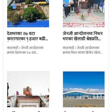
देशभरका २७ वटा
जेनजी आन्दोलनमा निधन
कारागारका ९ हजार बढी
भएका खेलाडी श्रेष्ठप्रति
कैदीबन्दी अझै फरार
श्रद्धाञ्जली
काठमाडौं । जेनजी आन्दोलनका
काठमाडौं । जेनजी आन्दोलनका
क्रममा देशभरका २७ वटा
क्रममा निधन भएका क्रिकेट खेलाडी
कारागारबाट भागेका अधिकांश
सुलभराज श्रेष्ठप्रति श्रद्धाञ्जली अर्पण
कैदीबन्दी अझै फर्किएका छैनन् ।
गरिएको छ । मंगलबार
देशका २७ वटा कारागारबाट
त्रिपुरेश्वरस्थीत राष्ट्रिय खेलकुद