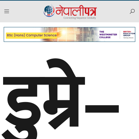
डुम्रे–