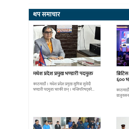
थप समाचार
मधेश प्रदेश प्रमुख भण्डारी पदमुक्त
ब्रिटि
६०० भन
काठमाडौं । मधेश प्रदेश प्रमुख सुमित्रा सुवेदी
भण्डारी पदमुक्त भएकी छन् । मन्त्रिपरिषद्को
काठमाडौँ
सोमबारको निर्णय र सिफारिस बमोजिम राष्ट्रपति
ग्राजुयस
रामचन्द्र
सोल्टीमा 