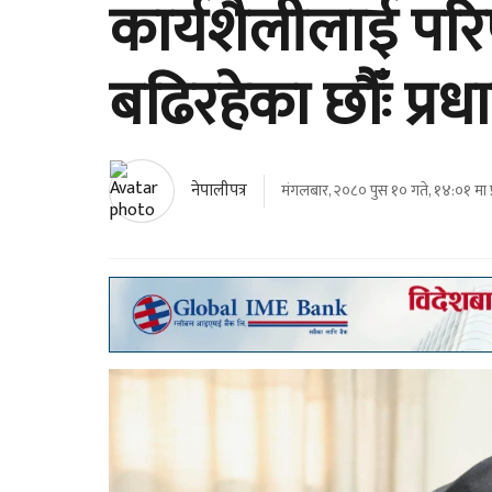
कार्यशैलीलाई पर
बढिरहेका छौँः प्रधा
नेपालीपत्र
मंगलबार, २०८० पुस १० गते, १४:०१ मा 