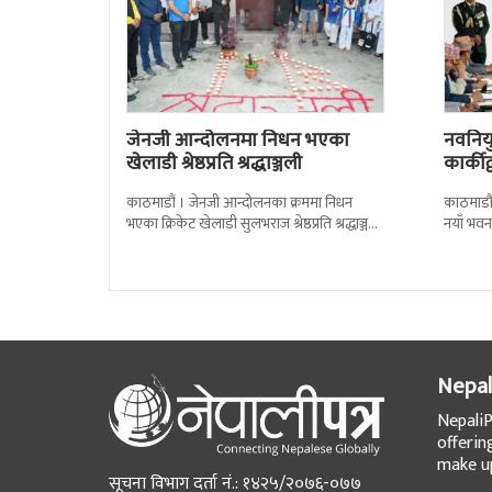
जेनजी आन्दोलनमा निधन भएका
नवनियुक
खेलाडी श्रेष्ठप्रति श्रद्धाञ्जली
कार्की
काठमाडौं । जेनजी आन्दोलनका क्रममा निधन
काठमाडौं
भएका क्रिकेट खेलाडी सुलभराज श्रेष्ठप्रति श्रद्धाञ्जली
नयाँ भवन
अर्पण गरिएको छ । मंगलबार त्रिपुरेश्वरस्थीत राष्ट्रिय
पदबहाली 
खेलकुद
Nepal
NepaliP
offerin
make up
सूचना विभाग दर्ता नं.: १४२५/२०७६-०७७