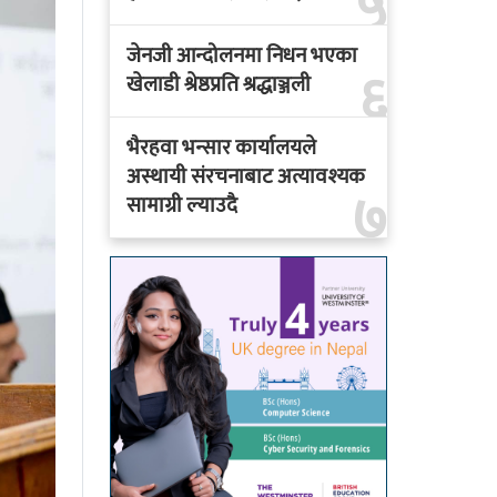
५
जेनजी आन्दोलनमा निधन भएका
६
खेलाडी श्रेष्ठप्रति श्रद्धाञ्जली
भैरहवा भन्सार कार्यालयले
अस्थायी संरचनाबाट अत्यावश्यक
७
सामाग्री ल्याउदै