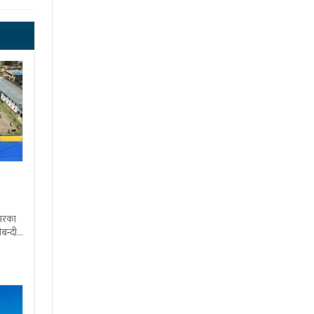
शभरका
बन्दी