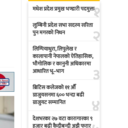
१
मधेश प्रदेश प्रमुख भण्डारी पदमुक्त
लुम्बिनी प्रदेश सभा सदस्य सरिता
२
पुन मगरको निधन
लिम्पियाधुरा, लिपुलेख र
कालापानी नेपालको ऐतिहासिक,
भौगोलिक र कानुनी अधिकारमा
३
आधारित भू–भाग
ब्रिटिस कलेजको ११ औँ
ग्राजुयसनमा ६०० भन्दा बढी
४
ग्राजुयट सम्मानित
देशभरका २७ वटा कारागारका ९
हजार बढी कैदीबन्दी अझै फरार