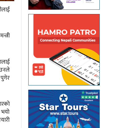
लीलाई
्त्री
तालाई
 उनले
ुगेर
बारको
े भयो
तयारी