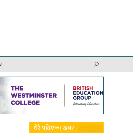
र
धेरै पढिएका खबर