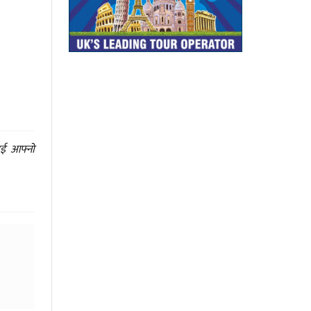
ाई आफ्नो