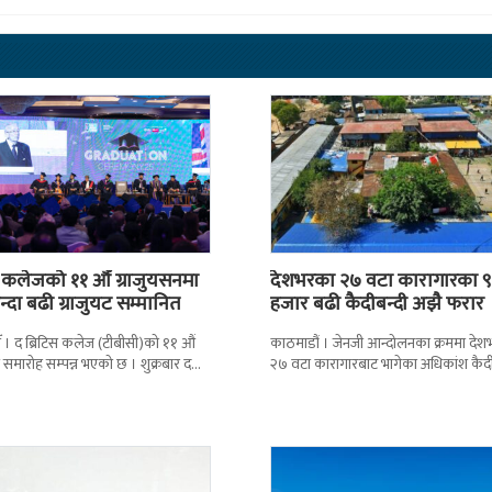
स कलेजको ११ औँ ग्राजुयसनमा
देशभरका २७ वटा कारागारका ९
्दा बढी ग्राजुयट सम्मानित
हजार बढी कैदीबन्दी अझै फरार
 । द ब्रिटिस कलेज (टीबीसी)को ११ औं
काठमाडौं । जेनजी आन्दोलनका क्रममा दे
न समारोह सम्पन्न भएको छ । शुक्रबार द
२७ वटा कारागारबाट भागेका अधिकांश कैदी
ब्रिटिस एजुकेशन ग्रुप
अझै फर्किएका छैनन् । देशका २७ वटा
कारागारबाट