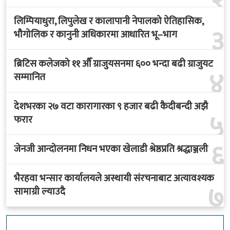
लिम्पियाधुरा, लिपुलेख र कालापानी नेपालको ऐतिहासिक,
३
भौगोलिक र कानुनी अधिकारमा आधारित भू–भाग
ब्रिटिस कलेजको ११ औँ ग्राजुयसनमा ६०० भन्दा बढी ग्राजुयट
४
सम्मानित
देशभरका २७ वटा कारागारका ९ हजार बढी कैदीबन्दी अझै
५
फरार
६
जेनजी आन्दोलनमा निधन भएका खेलाडी श्रेष्ठप्रति श्रद्धाञ्जली
भैरहवा भन्सार कार्यालयले अस्थायी संरचनाबाट अत्यावश्यक
७
सामाग्री ल्याउदै