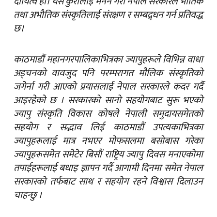
दायित्व हो। यसै कुरालाई मनन गरी नेपाल सरकारले भौतिक
तथा अभौतिक संस्कृतिलाई संरक्षण र सम्बद्र्धन गर्न प्रतिवद्ध
छ।
काठमाडौं महानगरपालिकाभित्रका ज्यापुहरूले विभिन्न वाधा
अड्चनको वावजुद पनि परम्परागत मौलिक संस्कृतिको
जगेर्ना गरी आएको प्रयासलाई नेपाल सरकारले कदर गर्दै
आइरहेको छ । सरकारको सानो सहयोगबाट सुरू भएको
ज्यापु संस्कृति विकास कोषले नेपाली समुदायसमेतको
सहयोग र सद्भाव लिई काठमाडौं उपत्यकाभित्रका
ज्यापुहरूलाई मात्र नभएर मोफसलमा बसोबास गरेका
ज्यापुहरूसमेत समेटेर बिसौं राष्ट्रिय ज्यापु दिवस मनाएकोमा
तपाईहरूलाई बधाइ ज्ञापन गर्दै आगामी दिनमा समेत नेपाल
सरकारको तर्फबाट साथ र सहयोग रहने विश्वास दिलाउन
चाहन्छु ।