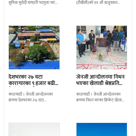
सुमित्रा सुवेदी भण्डारी पदमुक्त भएकी
(टीबीसी)को ११ औं ग्राजुयसन
छन् । मन्त्रिपरिषद्को सोमबारको
समारोह सम्पन्न भएको छ । शुक्रबार
निर्णय र सिफारिस बमोजिम राष्ट्रपति
द सोल्टीमा ब्रिटिस एजुकेशन ग्रुप
रामचन्द्र
देशभरका २७ वटा
जेनजी आन्दोलनमा निधन
कारागारका ९ हजार बढी
भएका खेलाडी श्रेष्ठप्रति
कैदीबन्दी अझै फरार
श्रद्धाञ्जली
काठमाडौं । जेनजी आन्दोलनका
काठमाडौं । जेनजी आन्दोलनका
क्रममा देशभरका २७ वटा
क्रममा निधन भएका क्रिकेट खेलाडी
कारागारबाट भागेका अधिकांश
सुलभराज श्रेष्ठप्रति श्रद्धाञ्जली अर्पण
कैदीबन्दी अझै फर्किएका छैनन् ।
गरिएको छ । मंगलबार
देशका २७ वटा कारागारबाट
त्रिपुरेश्वरस्थीत राष्ट्रिय खेलकुद