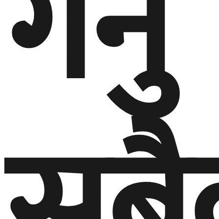
गर्नु
सबै