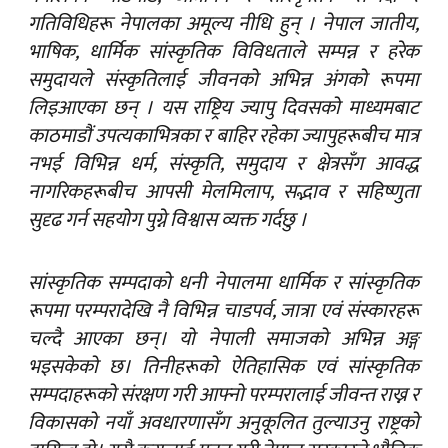
गतिविधिहरू नेपालका अमूल्य नीधि हुन् । नेपाल जातीय,
भाषिक, धार्मिक सांस्कृतिक विविधताले सम्पन्न र हरेक
समुदायले संस्कृतिलाई जीवनको अभिन्न अंगको रूपमा
लिइआएका छन् । यस राष्ट्रिय ज्यापु दिवसको माध्यमबाट
काठमाडौं उपत्यकाभित्रका र बाहिर रहेका ज्यापुहरूबीच मात्र
नभई विभिन्न धर्म, संस्कृति, समुदाय र क्षेत्रसँग आवद्ध
नागरिकहरूबीच आपसी मेलमिलाप, सद्भाव र सहिष्णुता
सुदृढ गर्न सहयोग पुग्ने विश्वास व्यक्त गर्दछु ।
सांस्कृतिक सम्पदाको धनी नेपालमा धार्मिक र सांस्कृतिक
रूपमा परम्परादेखि नै विभिन्न चाडपर्व, जात्रा एवं संस्कारहरू
चल्दै आएका छन्। यो नेपाली समाजको अभिन्न अङ्ग
भइसकेको छ। तिनीहरूको ऐतिहासिक एवं सांस्कृतिक
सम्पदाहरूको संरक्षण गरी आफ्नो परम्परालाई जीवन्त राख्न र
विकासको नयाँ अवधारणासँग अनुकूलित तुल्याउनु राष्ट्रको