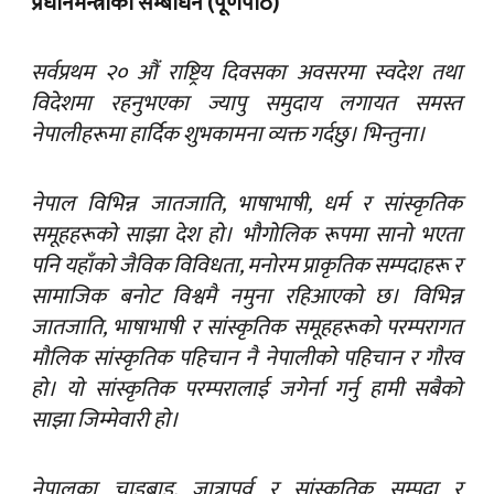
प्रधानमन्त्रीको सम्बोधन (पूर्णपाठ)
सर्वप्रथम २० औं राष्ट्रिय दिवसका अवसरमा स्वदेश तथा
विदेशमा रहनुभएका ज्यापु समुदाय लगायत समस्त
नेपालीहरूमा हार्दिक शुभकामना व्यक्त गर्दछु। भिन्तुना।
नेपाल विभिन्न जातजाति, भाषाभाषी, धर्म र सांस्कृतिक
समूहहरूको साझा देश हो। भौगोलिक रूपमा सानो भएता
पनि यहाँको जैविक विविधता, मनोरम प्राकृतिक सम्पदाहरू र
सामाजिक बनोट विश्वमै नमुना रहिआएको छ। विभिन्न
जातजाति, भाषाभाषी र सांस्कृतिक समूहहरूको परम्परागत
मौलिक सांस्कृतिक पहिचान नै नेपालीको पहिचान र गौरव
हो। यो सांस्कृतिक परम्परालाई जगेर्ना गर्नु हामी सबैको
साझा जिम्मेवारी हो।
नेपालका चाडबाड, जात्रापर्व र सांस्कृतिक सम्पदा र