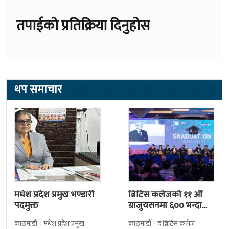
तपाईको प्रतिक्रिया दिनुहोस
थप समाचार
मधेश प्रदेश प्रमुख भण्डारी
ब्रिटिस कलेजको ११ औँ
पदमुक्त
ग्राजुयसनमा ६०० भन्दा
बढी ग्राजुयट सम्मानित
काठमाडौं । मधेश प्रदेश प्रमुख
काठमाडौँ । द ब्रिटिस कलेज