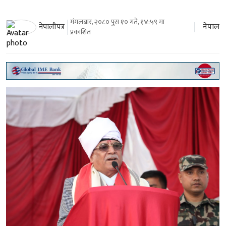
मंगलबार, २०८० पुस १० गते, १४:५९ मा
नेपाल
नेपालीपत्र
प्रकाशित