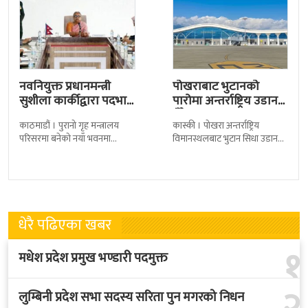
नवनियुक्त प्रधानमन्त्री
पोखराबाट भुटानको
सुशीला कार्कीद्वारा पदभार
पारोमा अन्तर्राष्ट्रिय उडान
ग्रहण
हुँदै
काठमाडौं । पुरानो गृह मन्त्रालय
कास्की । पोखरा अन्तर्राष्ट्रिय
परिसरमा बनेको नयाँ भवनमा
विमानस्थलबाट भुटान सिधा उडान
प्रधानमन्त्री सुशीला कार्कीले आज
हुने भएको छ । भुटान एयरलायन्सले
पदबहाली गरेकी छन् । केहीबेर अघि
पारो–पोखरा–पारो चार्टर उडान गर्न
नवनियुक्त
लागेको हो
धेरै पढिएका खबर
१
मधेश प्रदेश प्रमुख भण्डारी पदमुक्त
२
लुम्बिनी प्रदेश सभा सदस्य सरिता पुन मगरको निधन