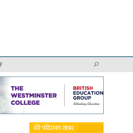
र
धेरै पढिएका खबर