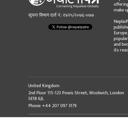
offerin
make up
सूचना विभाग दर्ता नं.: १४२५/२०७६-०७७
NeplaiP
publish
Europe.
popular
and bec
its rea
United Kingdom
2nd Floor 115-123 Powis Street, Woolwich, London
SE18 6JL
Phone: +44 207 097 3179
© Copyright 2026 NepaliPatra. All Rights Reserved