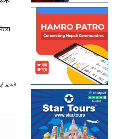
बहसका
 फेला
ाई आफ्नो