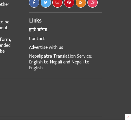
ether
Links
to be
hout
हाम्रो बारेमा
Contact
tform,
panded
Advertise with us
be.
Nepalipatra Translation Service:
English to Nepali and Nepali to
English
×
Design & Developed with
at
e-Works UK