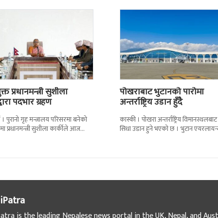
्त प्रधानमन्त्री सुशीला
पोखराबाट भुटानको पारोमा
द्वारा पदभार ग्रहण
अन्तर्राष्ट्रिय उडान हुँदै
 । पुरानो गृह मन्त्रालय परिसरमा बनेको
कास्की । पोखरा अन्तर्राष्ट्रिय विमानस्थलबाट
मा प्रधानमन्त्री सुशीला कार्कीले आज
सिधा उडान हुने भएको छ । भुटान एयरलायन
गरेकी छन् । केहीबेर अघि नवनियुक्त
पारो–पोखरा–पारो चार्टर उडान गर्न लागेको 
iPatra
atra is the leading Nepalese news portal in the UK, Nepal, and Austr