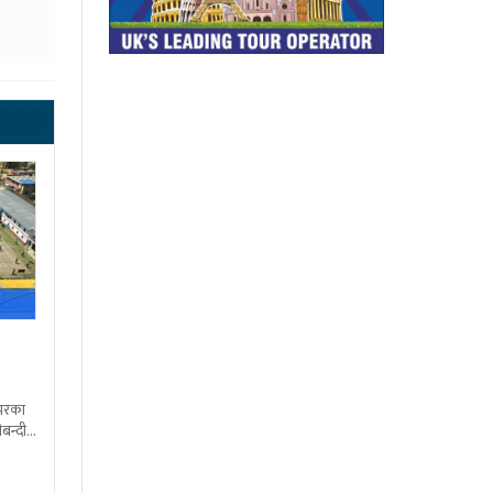
शभरका
बन्दी