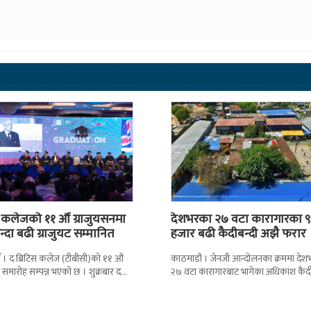
स कलेजको ११ औँ ग्राजुयसनमा
देशभरका २७ वटा कारागारका ९
्दा बढी ग्राजुयट सम्मानित
हजार बढी कैदीबन्दी अझै फरार
 । द ब्रिटिस कलेज (टीबीसी)को ११ औं
काठमाडौं । जेनजी आन्दोलनका क्रममा दे
न समारोह सम्पन्न भएको छ । शुक्रबार द
२७ वटा कारागारबाट भागेका अधिकांश कैदी
ब्रिटिस एजुकेशन ग्रुप
अझै फर्किएका छैनन् । देशका २७ वटा
कारागारबाट