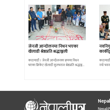
जेनजी आन्दोलनमा निधन भएका
नवनियुक
खेलाडी श्रेष्ठप्रति श्रद्धाञ्जली
कार्की
काठमाडौं । जेनजी आन्दोलनका क्रममा निधन
काठमाडौं
भएका क्रिकेट खेलाडी सुलभराज श्रेष्ठप्रति श्रद्धाञ्जली
नयाँ भवन
अर्पण गरिएको छ । मंगलबार त्रिपुरेश्वरस्थीत राष्ट्रिय
पदबहाली 
खेलकुद
Nepal
NepaliP