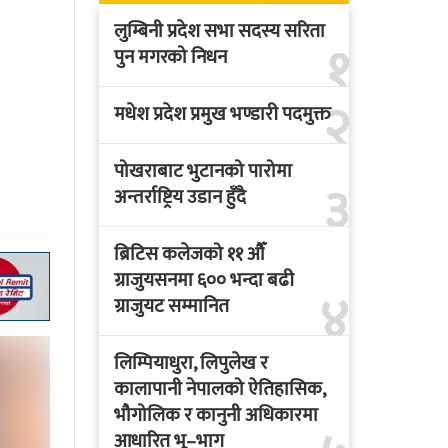
लुम्बिनी प्रदेश सभा सदस्य सरिता
१
पुन मगरको निधन
२
मधेश प्रदेश प्रमुख भण्डारी पदमुक्त
पोखराबाट भुटानको पारोमा
३
अन्तर्राष्ट्रिय उडान हुँदै
ब्रिटिस कलेजको ११ औँ
ग्राजुयसनमा ६०० भन्दा बढी
४
ग्राजुयट सम्मानित
लिम्पियाधुरा, लिपुलेख र
कालापानी नेपालको ऐतिहासिक,
भौगोलिक र कानुनी अधिकारमा
आधारित भू–भाग