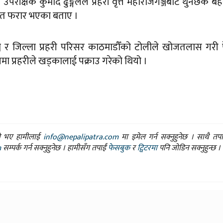
री उपरीक्षक कुमोद ढुङ्गेलले प्रहरी वृत्त महाराजगञ्जबाट थुनछेक 
ित फरार भएका बताए ।
्ज र जिल्ला प्रहरी परिसर काठमाडौँको टोलीले खोजतलास गरी
ा प्रहरीले खड्कालाई पक्राउ गरेको थियो ।
ासो भए हामीलाई
info@nepalipatra.com
मा इमेल गर्न सक्नुहुनेछ । साथै तप
m
सम्पर्क गर्न सक्नुहुनेछ । हामीसँग तपाईं
फेसबुक
र
ट्विटरमा
पनि जोडिन सक्नुहुन्छ ।