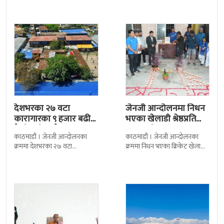
निर्णय र सिफारिस बमोजिम राष्ट्रपति
द सोल्टीमा ब्रिटिस एजुकेशन ग्रुप
रामचन्द्र
देशभरका २७ वटा
जेनजी आन्दोलनमा निधन
कारागारका ९ हजार बढी
भएका खेलाडी श्रेष्ठप्रति
कैदीबन्दी अझै फरार
श्रद्धाञ्जली
काठमाडौं । जेनजी आन्दोलनका
काठमाडौं । जेनजी आन्दोलनका
क्रममा देशभरका २७ वटा
क्रममा निधन भएका क्रिकेट खेलाडी
कारागारबाट भागेका अधिकांश
सुलभराज श्रेष्ठप्रति श्रद्धाञ्जली अर्पण
कैदीबन्दी अझै फर्किएका छैनन् ।
गरिएको छ । मंगलबार
देशका २७ वटा कारागारबाट
त्रिपुरेश्वरस्थीत राष्ट्रिय खेलकुद