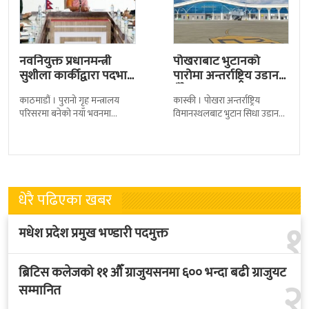
नवनियुक्त प्रधानमन्त्री
पोखराबाट भुटानको
सुशीला कार्कीद्वारा पदभार
पारोमा अन्तर्राष्ट्रिय उडान
ग्रहण
हुँदै
काठमाडौं । पुरानो गृह मन्त्रालय
कास्की । पोखरा अन्तर्राष्ट्रिय
परिसरमा बनेको नयाँ भवनमा
विमानस्थलबाट भुटान सिधा उडान
प्रधानमन्त्री सुशीला कार्कीले आज
हुने भएको छ । भुटान एयरलायन्सले
पदबहाली गरेकी छन् । केहीबेर अघि
पारो–पोखरा–पारो चार्टर उडान गर्न
नवनियुक्त
लागेको हो
धेरै पढिएका खबर
१
मधेश प्रदेश प्रमुख भण्डारी पदमुक्त
ब्रिटिस कलेजको ११ औँ ग्राजुयसनमा ६०० भन्दा बढी ग्राजुयट
२
सम्मानित