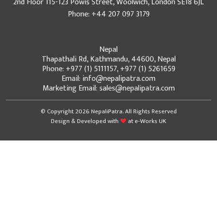
2nd Floor 115-123 Powis Street, Woolwich, London SE18 6JL
Phone: +44 207 097 3179
Nepal
Thapathali Rd, Kathmandu, 44600, Nepal
Phone: +977 (1) 5111157, +977 (1) 5261659
Email: info@nepalipatra.com
Marketing Email: sales@nepalipatra.com
© Copyright 2026 NepaliPatra. All Rights Reserved
Design & Developed with
at
e-Works UK