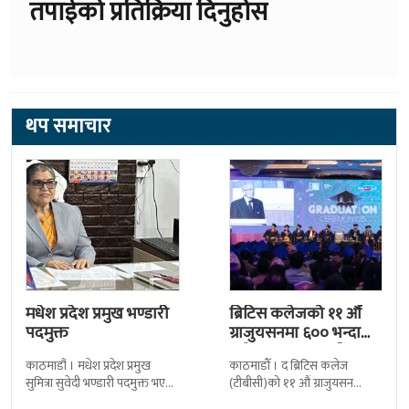
तपाईको प्रतिक्रिया दिनुहोस
थप समाचार
मधेश प्रदेश प्रमुख भण्डारी
ब्रिटिस कलेजको ११ औँ
पदमुक्त
ग्राजुयसनमा ६०० भन्दा
बढी ग्राजुयट सम्मानित
काठमाडौं । मधेश प्रदेश प्रमुख
काठमाडौँ । द ब्रिटिस कलेज
सुमित्रा सुवेदी भण्डारी पदमुक्त भएकी
(टीबीसी)को ११ औं ग्राजुयसन
छन् । मन्त्रिपरिषद्को सोमबारको
समारोह सम्पन्न भएको छ । शुक्रबार