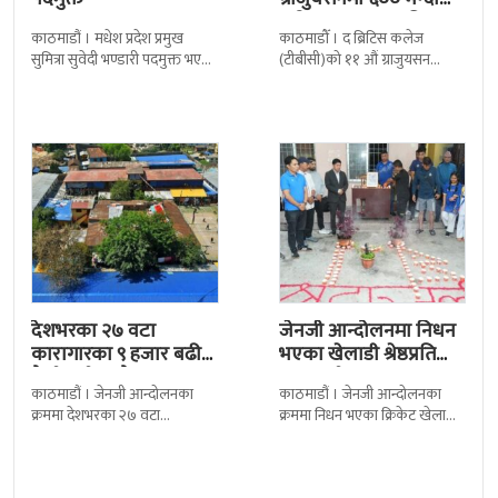
बढी ग्राजुयट सम्मानित
काठमाडौं । मधेश प्रदेश प्रमुख
काठमाडौँ । द ब्रिटिस कलेज
सुमित्रा सुवेदी भण्डारी पदमुक्त भएकी
(टीबीसी)को ११ औं ग्राजुयसन
छन् । मन्त्रिपरिषद्को सोमबारको
समारोह सम्पन्न भएको छ । शुक्रबार
निर्णय र सिफारिस बमोजिम राष्ट्रपति
द सोल्टीमा ब्रिटिस एजुकेशन ग्रुप
रामचन्द्र
देशभरका २७ वटा
जेनजी आन्दोलनमा निधन
कारागारका ९ हजार बढी
भएका खेलाडी श्रेष्ठप्रति
कैदीबन्दी अझै फरार
श्रद्धाञ्जली
काठमाडौं । जेनजी आन्दोलनका
काठमाडौं । जेनजी आन्दोलनका
क्रममा देशभरका २७ वटा
क्रममा निधन भएका क्रिकेट खेलाडी
कारागारबाट भागेका अधिकांश
सुलभराज श्रेष्ठप्रति श्रद्धाञ्जली अर्पण
कैदीबन्दी अझै फर्किएका छैनन् ।
गरिएको छ । मंगलबार
देशका २७ वटा कारागारबाट
त्रिपुरेश्वरस्थीत राष्ट्रिय खेलकुद