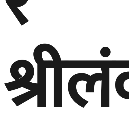
र
श्रील