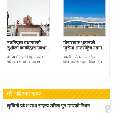
नवनियुक्त प्रधानमन्त्री
पोखराबाट भुटानको
सुशीला कार्कीद्वारा पदभार
पारोमा अन्तर्राष्ट्रिय उडान
ग्रहण
हुँदै
काठमाडौं । पुरानो गृह मन्त्रालय
कास्की । पोखरा अन्तर्राष्ट्रिय
परिसरमा बनेको नयाँ भवनमा
विमानस्थलबाट भुटान सिधा उडान
प्रधानमन्त्री सुशीला कार्कीले आज
हुने भएको छ । भुटान एयरलायन्सले
पदबहाली गरेकी छन् । केहीबेर अघि
पारो–पोखरा–पारो चार्टर उडान गर्न
नवनियुक्त
लागेको हो
धेरै पढिएका खबर
१
लुम्बिनी प्रदेश सभा सदस्य सरिता पुन मगरको निधन