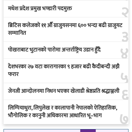
२
मधेश प्रदेश प्रमुख भण्डारी पदमुक्त
ब्रिटिस कलेजको ११ औँ ग्राजुयसनमा ६०० भन्दा बढी ग्राजुयट
३
सम्मानित
४
पोखराबाट भुटानको पारोमा अन्तर्राष्ट्रिय उडान हुँदै
देशभरका २७ वटा कारागारका ९ हजार बढी कैदीबन्दी अझै
५
फरार
६
जेनजी आन्दोलनमा निधन भएका खेलाडी श्रेष्ठप्रति श्रद्धाञ्जली
लिम्पियाधुरा, लिपुलेख र कालापानी नेपालको ऐतिहासिक,
७
भौगोलिक र कानुनी अधिकारमा आधारित भू–भाग