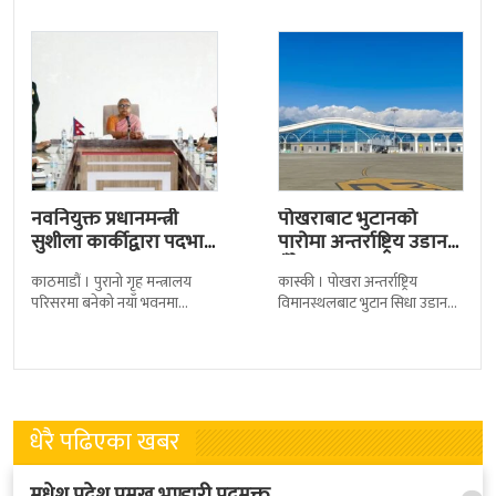
देशका २७ वटा कारागारबाट
त्रिपुरेश्वरस्थीत राष्ट्रिय खेलकुद
नवनियुक्त प्रधानमन्त्री
पोखराबाट भुटानको
सुशीला कार्कीद्वारा पदभार
पारोमा अन्तर्राष्ट्रिय उडान
ग्रहण
हुँदै
काठमाडौं । पुरानो गृह मन्त्रालय
कास्की । पोखरा अन्तर्राष्ट्रिय
परिसरमा बनेको नयाँ भवनमा
विमानस्थलबाट भुटान सिधा उडान
प्रधानमन्त्री सुशीला कार्कीले आज
हुने भएको छ । भुटान एयरलायन्सले
पदबहाली गरेकी छन् । केहीबेर अघि
पारो–पोखरा–पारो चार्टर उडान गर्न
नवनियुक्त
लागेको हो
धेरै पढिएका खबर
मधेश प्रदेश प्रमुख भण्डारी पदमुक्त