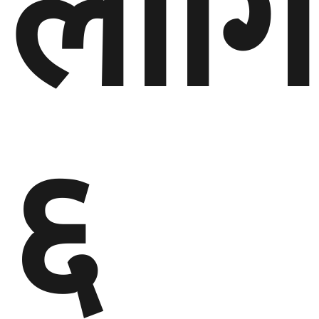
लागि
६