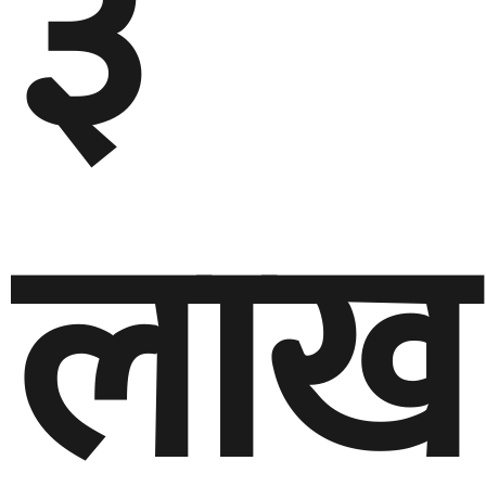
३
लाख