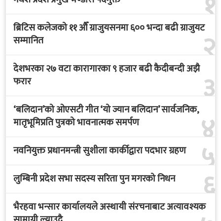
१
ब्रिटिस कलेजको ११ औँ ग्राजुयसनमा ६०० भन्दा बढी ग्राजुयट
२
सम्मानित
देशभरका २७ वटा कारागारका ९ हजार बढी कैदीबन्दी अझै
३
फरार
‘बलिदान’को ओएसटी गीत ‘यो ज्यान बलिदान’ सार्वजनिक,
४
मातृभूमिप्रति पुत्रको भावनात्मक समर्पण
५
नवनियुक्त प्रधानमन्त्री सुशीला कार्कीद्वारा पदभार ग्रहण
६
लुम्बिनी प्रदेश सभा सदस्य सरिता पुन मगरको निधन
भैरहवा भन्सार कार्यालयले अस्थायी संरचनाबाट अत्यावश्यक
सामाग्री ल्याउदै