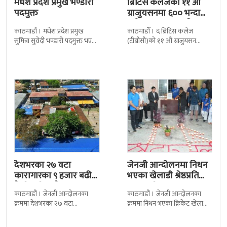
मधेश प्रदेश प्रमुख भण्डारी
ब्रिटिस कलेजको ११ औँ
पदमुक्त
ग्राजुयसनमा ६०० भन्दा
बढी ग्राजुयट सम्मानित
काठमाडौं । मधेश प्रदेश प्रमुख
काठमाडौँ । द ब्रिटिस कलेज
सुमित्रा सुवेदी भण्डारी पदमुक्त भएकी
(टीबीसी)को ११ औं ग्राजुयसन
छन् । मन्त्रिपरिषद्को सोमबारको
समारोह सम्पन्न भएको छ । शुक्रबार
निर्णय र सिफारिस बमोजिम राष्ट्रपति
द सोल्टीमा ब्रिटिस एजुकेशन ग्रुप
रामचन्द्र
देशभरका २७ वटा
जेनजी आन्दोलनमा निधन
कारागारका ९ हजार बढी
भएका खेलाडी श्रेष्ठप्रति
कैदीबन्दी अझै फरार
श्रद्धाञ्जली
काठमाडौं । जेनजी आन्दोलनका
काठमाडौं । जेनजी आन्दोलनका
क्रममा देशभरका २७ वटा
क्रममा निधन भएका क्रिकेट खेलाडी
कारागारबाट भागेका अधिकांश
सुलभराज श्रेष्ठप्रति श्रद्धाञ्जली अर्पण
कैदीबन्दी अझै फर्किएका छैनन् ।
गरिएको छ । मंगलबार