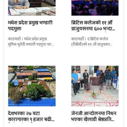
मधेश प्रदेश प्रमुख भण्डारी
ब्रिटिस कलेजको ११ औँ
पदमुक्त
ग्राजुयसनमा ६०० भन्दा
बढी ग्राजुयट सम्मानित
काठमाडौं । मधेश प्रदेश प्रमुख
काठमाडौँ । द ब्रिटिस कलेज
सुमित्रा सुवेदी भण्डारी पदमुक्त भएकी
(टीबीसी)को ११ औं ग्राजुयसन
छन् । मन्त्रिपरिषद्को सोमबारको
समारोह सम्पन्न भएको छ । शुक्रबार
निर्णय र सिफारिस बमोजिम राष्ट्रपति
द सोल्टीमा ब्रिटिस एजुकेशन ग्रुप
रामचन्द्र
देशभरका २७ वटा
जेनजी आन्दोलनमा निधन
कारागारका ९ हजार बढी
भएका खेलाडी श्रेष्ठप्रति
कैदीबन्दी अझै फरार
श्रद्धाञ्जली