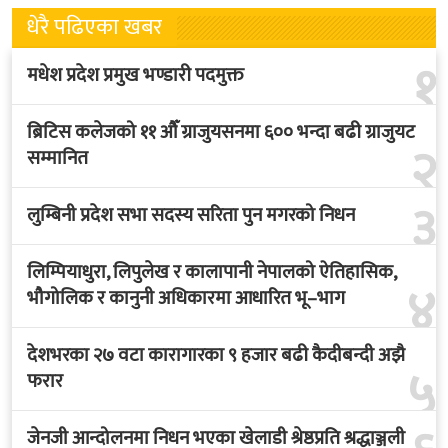
धेरै पढिएका खबर
१
मधेश प्रदेश प्रमुख भण्डारी पदमुक्त
ब्रिटिस कलेजको ११ औँ ग्राजुयसनमा ६०० भन्दा बढी ग्राजुयट
२
सम्मानित
३
लुम्बिनी प्रदेश सभा सदस्य सरिता पुन मगरको निधन
लिम्पियाधुरा, लिपुलेख र कालापानी नेपालको ऐतिहासिक,
४
भौगोलिक र कानुनी अधिकारमा आधारित भू–भाग
देशभरका २७ वटा कारागारका ९ हजार बढी कैदीबन्दी अझै
५
फरार
जेनजी आन्दोलनमा निधन भएका खेलाडी श्रेष्ठप्रति श्रद्धाञ्जली