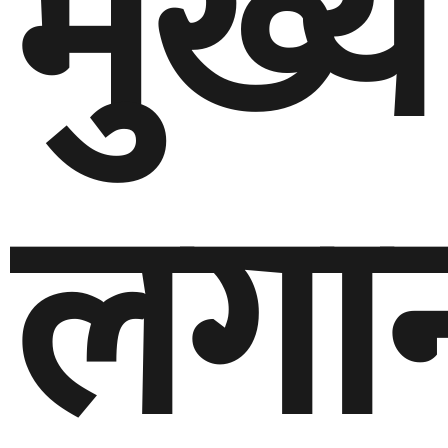
मुख्
लगान