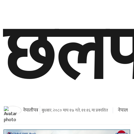
छल
नेपाल
नेपालीपत्र
बुधबार, २०८० माघ १७ गते, ११:१६ मा प्रकाशित