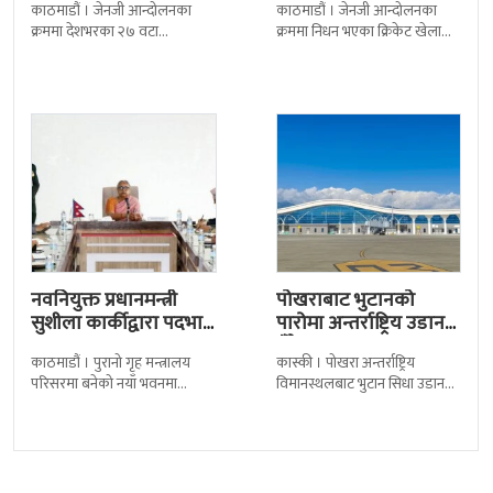
काठमाडौं । जेनजी आन्दोलनका
काठमाडौं । जेनजी आन्दोलनका
क्रममा देशभरका २७ वटा
क्रममा निधन भएका क्रिकेट खेलाडी
कारागारबाट भागेका अधिकांश
सुलभराज श्रेष्ठप्रति श्रद्धाञ्जली अर्पण
कैदीबन्दी अझै फर्किएका छैनन् ।
गरिएको छ । मंगलबार
देशका २७ वटा कारागारबाट
त्रिपुरेश्वरस्थीत राष्ट्रिय खेलकुद
नवनियुक्त प्रधानमन्त्री
पोखराबाट भुटानको
सुशीला कार्कीद्वारा पदभार
पारोमा अन्तर्राष्ट्रिय उडान
ग्रहण
हुँदै
काठमाडौं । पुरानो गृह मन्त्रालय
कास्की । पोखरा अन्तर्राष्ट्रिय
परिसरमा बनेको नयाँ भवनमा
विमानस्थलबाट भुटान सिधा उडान
प्रधानमन्त्री सुशीला कार्कीले आज
हुने भएको छ । भुटान एयरलायन्सले
पदबहाली गरेकी छन् । केहीबेर अघि
पारो–पोखरा–पारो चार्टर उडान गर्न
नवनियुक्त
लागेको हो