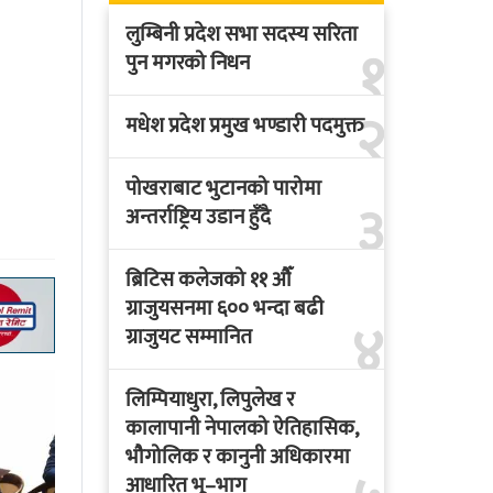
लुम्बिनी प्रदेश सभा सदस्य सरिता
१
पुन मगरको निधन
२
मधेश प्रदेश प्रमुख भण्डारी पदमुक्त
पोखराबाट भुटानको पारोमा
३
अन्तर्राष्ट्रिय उडान हुँदै
ब्रिटिस कलेजको ११ औँ
ग्राजुयसनमा ६०० भन्दा बढी
४
ग्राजुयट सम्मानित
लिम्पियाधुरा, लिपुलेख र
कालापानी नेपालको ऐतिहासिक,
भौगोलिक र कानुनी अधिकारमा
आधारित भू–भाग