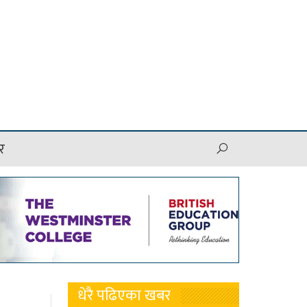
र
धेरै पढिएका खबर