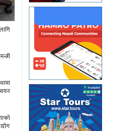
 लागि
्त्री
्थामा
ध्ययन
भएको
द्योग