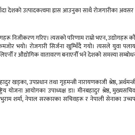
ै जाँदा देशको उत्पादकत्वमा ह्रास आउनुका साथै रोजगारीका अवसर 
उद्योगहरू निजीकरण गरिए। त्यसको परिणाम राम्रो भएन, उद्योगहरू क
ोर भयो। रोजगारी सिर्जना खुम्चिँदै गयो। त्यसले युवा पल
लिएनौँ र औद्योगिक वातावरण बनाएनौँ भने देशको समस्या सम्बोधन
बहादुर खड्का, उपप्रधान तथा गृहमन्त्री नारायणकाजी श्रेष्ठ, अर्थमन्त्
्ट्रिय योजना आयोगका उपाध्यक्ष डा। मीनबहादुर श्रेष्ठ, मुख्यसचि
 प्रभुराम शर्मा, नेपाल सरकारका सचिवहरू र नेपाली सेनाका उच्च