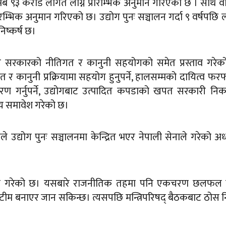
अर्ब ९३ करोड लागत लाग्ने प्रारम्भिक अनुमान गरिएको छ । साथै वा
्रारम्भिक अनुमान गरिएको छ। उद्योग पुनः सञ्चालन गर्दा ९ वर्षपछि
िष्कर्ष छ।
ेपाल सरकारको नीतिगत र कानुनी सहयोगको समेत प्रस्ताव गरे
 र कानुनी प्रक्रियामा सहयोग हुनुपर्ने, हालसम्मको दायित्व फ
न्तरण गर्नुपर्ने, उद्योगबाट उत्पादित कपडाको खपत सरकारी नि
िषय समावेश गरेको छ।
्डले उद्योग पुनः सञ्चालनमा केन्द्रित भएर नेपाली सेनाले गरेको अ
ो अध्ययन गरेको छ। यसबारे राजनीतिक तहमा पनि एकचरण छलफल ग
ीम बनाएर जान सकिन्छ। त्यसपछि मन्त्रिपरिषद् बैठकबाट ठोस न