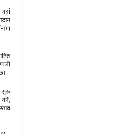
गर्दा
ोगदान
जनामा
तावित
ेपाली
 छ।
 सुरू
र्ने,
स्ताव