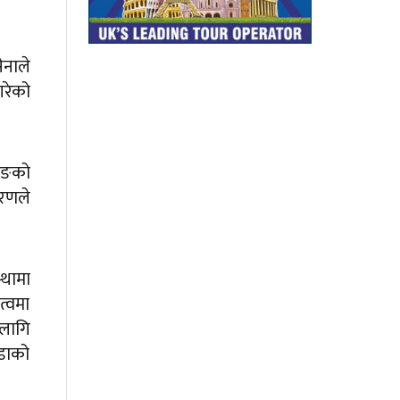
ेनाले
गरेको
डिङको
ारणले
्थामा
त्वमा
 लागि
पडाको