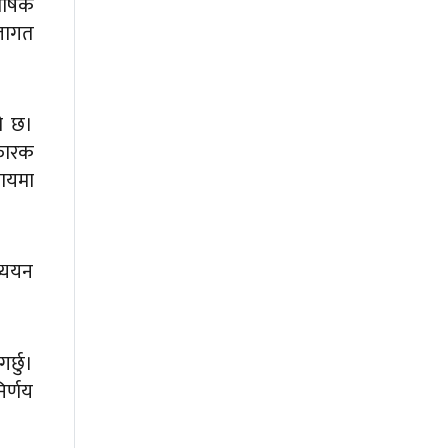
र्षिक
 लागत
को छ।
रफारक
कायमा
ध्ययन
र्छु।
िर्णय