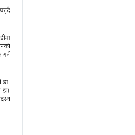
घट्दै
ौडीमा
ायनको
 गर्न
री डा।
व डा।
पदस्थ