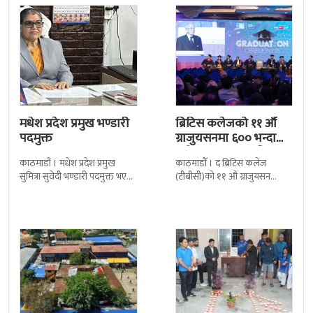
मधेश प्रदेश प्रमुख भण्डारी
ब्रिटिस कलेजको ११ औँ
पदमुक्त
ग्राजुयसनमा ६०० भन्दा
बढी ग्राजुयट सम्मानित
काठमाडौं । मधेश प्रदेश प्रमुख
काठमाडौँ । द ब्रिटिस कलेज
सुमित्रा सुवेदी भण्डारी पदमुक्त भएकी
(टीबीसी)को ११ औं ग्राजुयसन
छन् । मन्त्रिपरिषद्को सोमबारको
समारोह सम्पन्न भएको छ । शुक्रबार
निर्णय र सिफारिस बमोजिम राष्ट्रपति
द सोल्टीमा ब्रिटिस एजुकेशन ग्रुप
रामचन्द्र