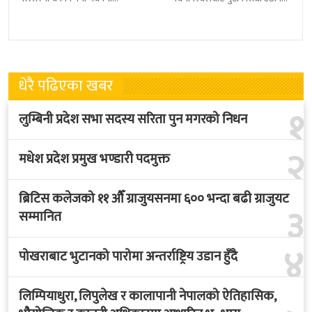
प्रधानमन्त्री सुशीला कार्कीले आज
हुने भएको छ । भुटान एयरलायन्सले
पदबहाली गरेकी छन् । केहीबेर अघि
पारो–पोखरा–पारो चार्टर उडान गर्न
नवनियुक्त
लागेको हो
धेरै पढिएका खबर
१
लुम्बिनी प्रदेश सभा सदस्य सरिता पुन मगरको निधन
२
मधेश प्रदेश प्रमुख भण्डारी पदमुक्त
ब्रिटिस कलेजको ११ औँ ग्राजुयसनमा ६०० भन्दा बढी ग्राजुयट
३
सम्मानित
४
पोखराबाट भुटानको पारोमा अन्तर्राष्ट्रिय उडान हुँदै
लिम्पियाधुरा, लिपुलेख र कालापानी नेपालको ऐतिहासिक,