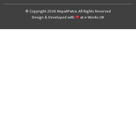
© Copyright 2026 NepaliPatra. All Rights Reserved
Design & Developed with
at
e-Works UK