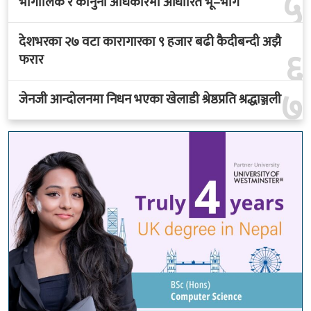
५
भौगोलिक र कानुनी अधिकारमा आधारित भू–भाग
देशभरका २७ वटा कारागारका ९ हजार बढी कैदीबन्दी अझै
६
फरार
७
जेनजी आन्दोलनमा निधन भएका खेलाडी श्रेष्ठप्रति श्रद्धाञ्जली