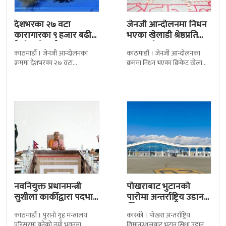
देशभरका २७ वटा
जेनजी आन्दोलनमा निधन
कारागारका ९ हजार बढी
भएका खेलाडी श्रेष्ठप्रति
कैदीबन्दी अझै फरार
श्रद्धाञ्जली
काठमाडौं । जेनजी आन्दोलनका
काठमाडौं । जेनजी आन्दोलनका
क्रममा देशभरका २७ वटा
क्रममा निधन भएका क्रिकेट खेलाडी
कारागारबाट भागेका अधिकांश
सुलभराज श्रेष्ठप्रति श्रद्धाञ्जली अर्पण
कैदीबन्दी अझै फर्किएका छैनन् ।
गरिएको छ । मंगलबार
देशका २७ वटा कारागारबाट
त्रिपुरेश्वरस्थीत राष्ट्रिय खेलकुद
नवनियुक्त प्रधानमन्त्री
पोखराबाट भुटानको
सुशीला कार्कीद्वारा पदभार
पारोमा अन्तर्राष्ट्रिय उडान
ग्रहण
हुँदै
काठमाडौं । पुरानो गृह मन्त्रालय
कास्की । पोखरा अन्तर्राष्ट्रिय
परिसरमा बनेको नयाँ भवनमा
विमानस्थलबाट भुटान सिधा उडान