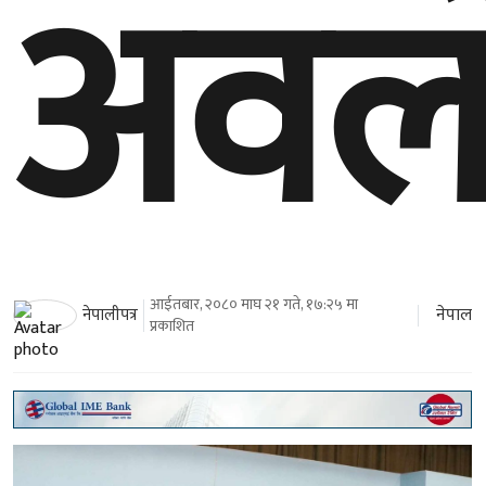
अवल
आईतबार, २०८० माघ २१ गते, १७:२५ मा
नेपाल
नेपालीपत्र
प्रकाशित