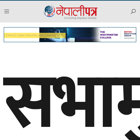
सभामु