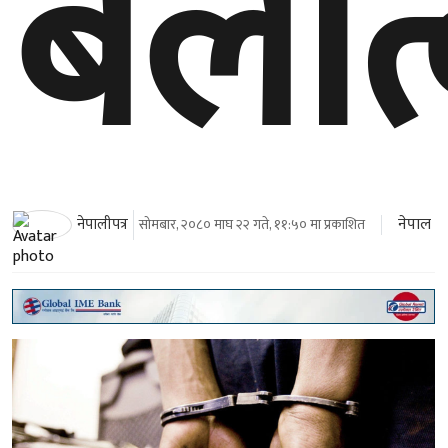
बलात
नेपाल
नेपालीपत्र
सोमबार, २०८० माघ २२ गते, ११:५० मा प्रकाशित