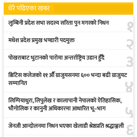
धेरै पढिएका खबर
१
लुम्बिनी प्रदेश सभा सदस्य सरिता पुन मगरको निधन
२
मधेश प्रदेश प्रमुख भण्डारी पदमुक्त
३
पोखराबाट भुटानको पारोमा अन्तर्राष्ट्रिय उडान हुँदै
ब्रिटिस कलेजको ११ औँ ग्राजुयसनमा ६०० भन्दा बढी ग्राजुयट
४
सम्मानित
लिम्पियाधुरा, लिपुलेख र कालापानी नेपालको ऐतिहासिक,
५
भौगोलिक र कानुनी अधिकारमा आधारित भू–भाग
६
जेनजी आन्दोलनमा निधन भएका खेलाडी श्रेष्ठप्रति श्रद्धाञ्जली