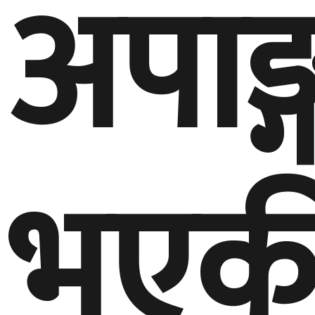
अपाङ्
भएक