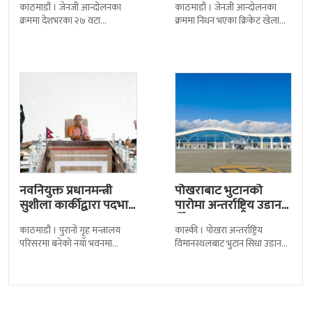
काठमाडौं । जेनजी आन्दोलनका
काठमाडौं । जेनजी आन्दोलनका
क्रममा देशभरका २७ वटा
क्रममा निधन भएका क्रिकेट खेलाडी
कारागारबाट भागेका अधिकांश
सुलभराज श्रेष्ठप्रति श्रद्धाञ्जली अर्पण
कैदीबन्दी अझै फर्किएका छैनन् ।
गरिएको छ । मंगलबार
देशका २७ वटा कारागारबाट
त्रिपुरेश्वरस्थीत राष्ट्रिय खेलकुद
नवनियुक्त प्रधानमन्त्री
पोखराबाट भुटानको
सुशीला कार्कीद्वारा पदभार
पारोमा अन्तर्राष्ट्रिय उडान
ग्रहण
हुँदै
काठमाडौं । पुरानो गृह मन्त्रालय
कास्की । पोखरा अन्तर्राष्ट्रिय
परिसरमा बनेको नयाँ भवनमा
विमानस्थलबाट भुटान सिधा उडान
प्रधानमन्त्री सुशीला कार्कीले आज
हुने भएको छ । भुटान एयरलायन्सले
पदबहाली गरेकी छन् । केहीबेर अघि
पारो–पोखरा–पारो चार्टर उडान गर्न
नवनियुक्त
लागेको हो