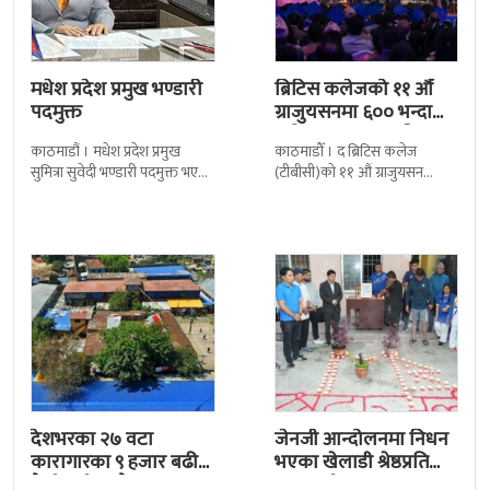
मधेश प्रदेश प्रमुख भण्डारी
ब्रिटिस कलेजको ११ औँ
पदमुक्त
ग्राजुयसनमा ६०० भन्दा
बढी ग्राजुयट सम्मानित
काठमाडौं । मधेश प्रदेश प्रमुख
काठमाडौँ । द ब्रिटिस कलेज
सुमित्रा सुवेदी भण्डारी पदमुक्त भएकी
(टीबीसी)को ११ औं ग्राजुयसन
छन् । मन्त्रिपरिषद्को सोमबारको
समारोह सम्पन्न भएको छ । शुक्रबार
निर्णय र सिफारिस बमोजिम राष्ट्रपति
द सोल्टीमा ब्रिटिस एजुकेशन ग्रुप
रामचन्द्र
देशभरका २७ वटा
जेनजी आन्दोलनमा निधन
कारागारका ९ हजार बढी
भएका खेलाडी श्रेष्ठप्रति
कैदीबन्दी अझै फरार
श्रद्धाञ्जली