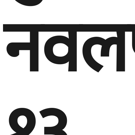
नवलप
१३