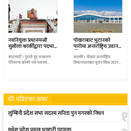
नवनियुक्त प्रधानमन्त्री
पोखराबाट भुटानको
सुशीला कार्कीद्वारा पदभार
पारोमा अन्तर्राष्ट्रिय उडान
ग्रहण
हुँदै
काठमाडौं । पुरानो गृह मन्त्रालय
कास्की । पोखरा अन्तर्राष्ट्रिय
परिसरमा बनेको नयाँ भवनमा
विमानस्थलबाट भुटान सिधा उडान
प्रधानमन्त्री सुशीला कार्कीले आज
हुने भएको छ । भुटान एयरलायन्सले
पदबहाली गरेकी छन् । केहीबेर अघि
पारो–पोखरा–पारो चार्टर उडान गर्न
नवनियुक्त
लागेको हो
धेरै पढिएका खबर
१
लुम्बिनी प्रदेश सभा सदस्य सरिता पुन मगरको निधन
मधेश प्रदेश प्रमुख भण्डारी पदमुक्त