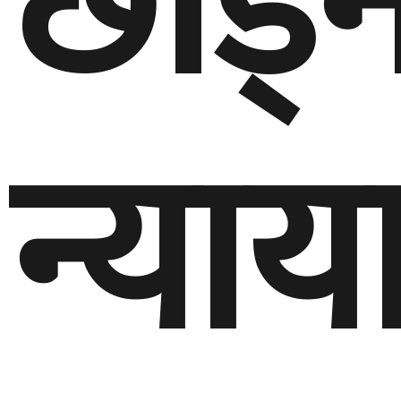
छाड्न
न्या