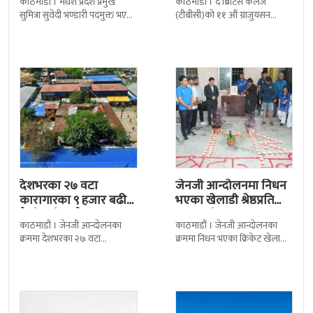
काठमाडौं । मधेश प्रदेश प्रमुख
काठमाडौँ । द ब्रिटिस कलेज
सुमित्रा सुवेदी भण्डारी पदमुक्त भएकी
(टीबीसी)को ११ औं ग्राजुयसन
छन् । मन्त्रिपरिषद्को सोमबारको
समारोह सम्पन्न भएको छ । शुक्रबार
निर्णय र सिफारिस बमोजिम राष्ट्रपति
द सोल्टीमा ब्रिटिस एजुकेशन ग्रुप
रामचन्द्र
देशभरका २७ वटा
जेनजी आन्दोलनमा निधन
कारागारका ९ हजार बढी
भएका खेलाडी श्रेष्ठप्रति
कैदीबन्दी अझै फरार
श्रद्धाञ्जली
काठमाडौं । जेनजी आन्दोलनका
काठमाडौं । जेनजी आन्दोलनका
क्रममा देशभरका २७ वटा
क्रममा निधन भएका क्रिकेट खेलाडी
कारागारबाट भागेका अधिकांश
सुलभराज श्रेष्ठप्रति श्रद्धाञ्जली अर्पण
कैदीबन्दी अझै फर्किएका छैनन् ।
गरिएको छ । मंगलबार
देशका २७ वटा कारागारबाट
त्रिपुरेश्वरस्थीत राष्ट्रिय खेलकुद