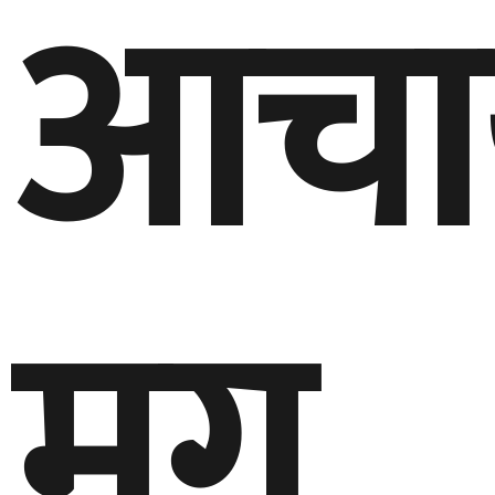
आचार
मुगु