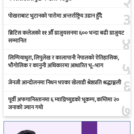
२
३
पोखराबाट भुटानको पारोमा अन्तर्राष्ट्रिय उडान हुँदै
ब्रिटिस कलेजको ११ औँ ग्राजुयसनमा ६०० भन्दा बढी ग्राजुयट
४
सम्मानित
लिम्पियाधुरा, लिपुलेख र कालापानी नेपालको ऐतिहासिक,
५
भौगोलिक र कानुनी अधिकारमा आधारित भू–भाग
६
जेनजी आन्दोलनमा निधन भएका खेलाडी श्रेष्ठप्रति श्रद्धाञ्जली
पूर्वी अफगानिस्तानमा ६ म्याग्निच्युडको भूकम्प, कम्तिमा २०
७
जनाको ज्यान गयो