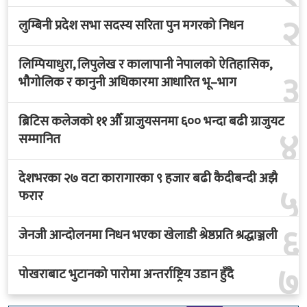
२
लुम्बिनी प्रदेश सभा सदस्य सरिता पुन मगरको निधन
लिम्पियाधुरा, लिपुलेख र कालापानी नेपालको ऐतिहासिक,
३
भौगोलिक र कानुनी अधिकारमा आधारित भू–भाग
ब्रिटिस कलेजको ११ औँ ग्राजुयसनमा ६०० भन्दा बढी ग्राजुयट
४
सम्मानित
देशभरका २७ वटा कारागारका ९ हजार बढी कैदीबन्दी अझै
५
फरार
६
जेनजी आन्दोलनमा निधन भएका खेलाडी श्रेष्ठप्रति श्रद्धाञ्जली
७
पोखराबाट भुटानको पारोमा अन्तर्राष्ट्रिय उडान हुँदै