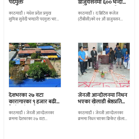
पदमुक्त
ग्राजुयसनमा ६०० भन्दा
बढी ग्राजुयट सम्मानित
काठमाडौं । मधेश प्रदेश प्रमुख
काठमाडौँ । द ब्रिटिस कलेज
सुमित्रा सुवेदी भण्डारी पदमुक्त भएकी
(टीबीसी)को ११ औं ग्राजुयसन
छन् । मन्त्रिपरिषद्को सोमबारको
समारोह सम्पन्न भएको छ । शुक्रबार
निर्णय र सिफारिस बमोजिम राष्ट्रपति
द सोल्टीमा ब्रिटिस एजुकेशन ग्रुप
रामचन्द्र
देशभरका २७ वटा
जेनजी आन्दोलनमा निधन
कारागारका ९ हजार बढी
भएका खेलाडी श्रेष्ठप्रति
कैदीबन्दी अझै फरार
श्रद्धाञ्जली
काठमाडौं । जेनजी आन्दोलनका
काठमाडौं । जेनजी आन्दोलनका
क्रममा देशभरका २७ वटा
क्रममा निधन भएका क्रिकेट खेलाडी
कारागारबाट भागेका अधिकांश
सुलभराज श्रेष्ठप्रति श्रद्धाञ्जली अर्पण
कैदीबन्दी अझै फर्किएका छैनन् ।
गरिएको छ । मंगलबार
देशका २७ वटा कारागारबाट
त्रिपुरेश्वरस्थीत राष्ट्रिय खेलकुद