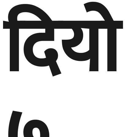
दियाे