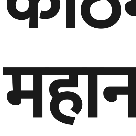
काठम
महान