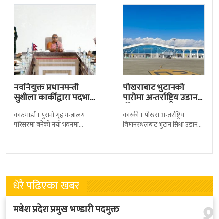
नवनियुक्त प्रधानमन्त्री
पोखराबाट भुटानको
सुशीला कार्कीद्वारा पदभार
पारोमा अन्तर्राष्ट्रिय उडान
ग्रहण
हुँदै
काठमाडौं । पुरानो गृह मन्त्रालय
कास्की । पोखरा अन्तर्राष्ट्रिय
परिसरमा बनेको नयाँ भवनमा
विमानस्थलबाट भुटान सिधा उडान
प्रधानमन्त्री सुशीला कार्कीले आज
हुने भएको छ । भुटान एयरलायन्सले
पदबहाली गरेकी छन् । केहीबेर अघि
पारो–पोखरा–पारो चार्टर उडान गर्न
नवनियुक्त
लागेको हो
धेरै पढिएका खबर
१
मधेश प्रदेश प्रमुख भण्डारी पदमुक्त