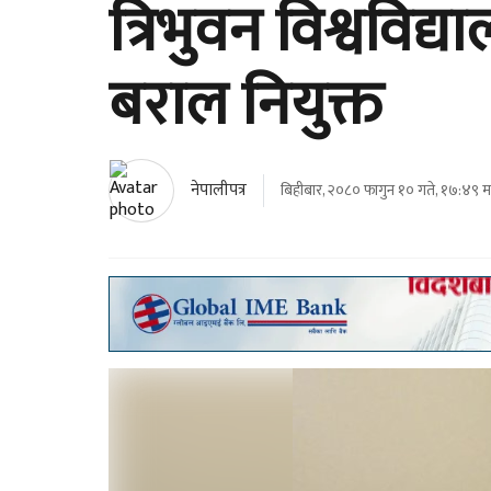
त्रिभुवन विश्वविद
बराल नियुक्त
नेपालीपत्र
बिहीबार, २०८० फागुन १० गते, १७:४९ मा