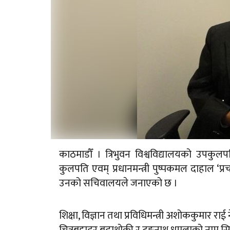
काठमाडौँ । त्रिभुवन विश्वविद्यालयको उपकुलप
कुलपति एवम् प्रधानमन्त्री पुष्पकमल दाहाल ‘प
उनको सचिवालयले जनाएको छ ।
शिक्षा, विज्ञान तथा प्रविधिमन्त्री अशोककुमा
चित्रबहादुर बुढाथोकी र टङ्कनाथ धमलाको नाम स