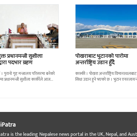
्त प्रधानमन्त्री सुशीला
पोखराबाट भुटानको पारोमा
द्वारा पदभार ग्रहण
अन्तर्राष्ट्रिय उडान हुँदै
 । पुरानो गृह मन्त्रालय परिसरमा बनेको
कास्की । पोखरा अन्तर्राष्ट्रिय विमानस्थलबाट
मा प्रधानमन्त्री सुशीला कार्कीले आज
सिधा उडान हुने भएको छ । भुटान एयरलायन
गरेकी छन् । केहीबेर अघि नवनियुक्त
पारो–पोखरा–पारो चार्टर उडान गर्न लागेको 
iPatra
atra is the leading Nepalese news portal in the UK, Nepal, and Austr