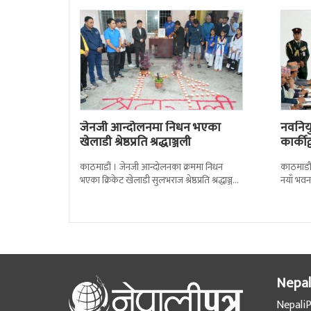
जेनजी आन्दोलनमा निधन भएका
नवनियुक
खेलाडी श्रेष्ठप्रति श्रद्धाञ्जली
कार्की
काठमाडौं । जेनजी आन्दोलनका क्रममा निधन
काठमाडौं
भएका क्रिकेट खेलाडी सुलभराज श्रेष्ठप्रति श्रद्धाञ्जली
नयाँ भवन
अर्पण गरिएको छ । मंगलबार त्रिपुरेश्वरस्थीत राष्ट्रिय
पदबहाली 
खेलकुद
Nepal
NepaliP