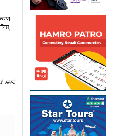
तीकरण
ालिम,
ाई आफ्नो