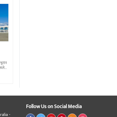
 भुटान
्सले
हो
Follow Us on Social Media
alia -