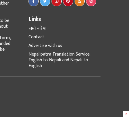
ether
Links
to be
hout
हाम्रो बारेमा
Contact
tform,
panded
Advertise with us
be.
Nepalipatra Translation Service:
English to Nepali and Nepali to
English
×
Design & Developed with
at
e-Works UK