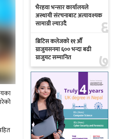
भैरहवा भन्सार कार्यालयले
अस्थायी संरचनाबाट अत्यावश्यक
६
सामाग्री ल्याउदै
ब्रिटिस कलेजको ११ औँ
ग्राजुयसनमा ६०० भन्दा बढी
७
ग्राजुयट सम्मानित
ालयका
गरेको
लसहित