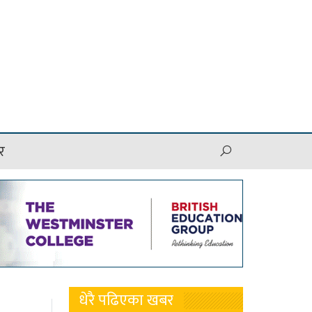
र
धेरै पढिएका खबर