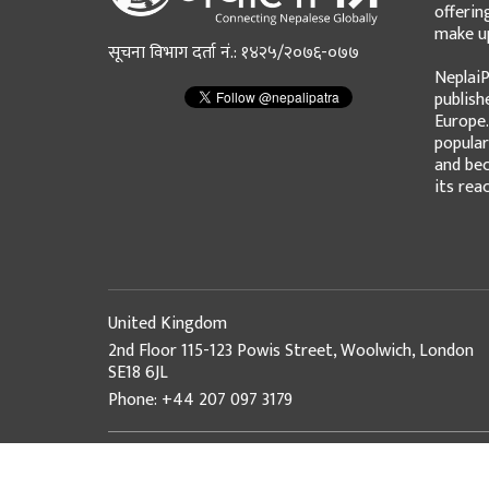
offerin
make up
सूचना विभाग दर्ता नं.: १४२५/२०७६-०७७
NeplaiP
publish
Europe.
popular
and bec
its rea
United Kingdom
2nd Floor 115-123 Powis Street, Woolwich, London
SE18 6JL
Phone: +44 207 097 3179
© Copyright 2026 NepaliPatra. All Rights Reserved