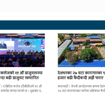
स कलेजको ११ औँ ग्राजुयसनमा
देशभरका २७ वटा कारागारका ९
्दा बढी ग्राजुयट सम्मानित
हजार बढी कैदीबन्दी अझै फरार
 । द ब्रिटिस कलेज (टीबीसी)को ११ औं
काठमाडौं । जेनजी आन्दोलनका क्रममा दे
न समारोह सम्पन्न भएको छ । शुक्रबार द
२७ वटा कारागारबाट भागेका अधिकांश कैदी
ब्रिटिस एजुकेशन ग्रुप
अझै फर्किएका छैनन् । देशका २७ वटा
कारागारबाट