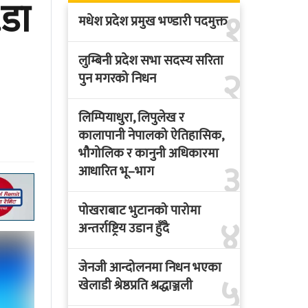
.डा
१
मधेश प्रदेश प्रमुख भण्डारी पदमुक्त
लुम्बिनी प्रदेश सभा सदस्य सरिता
२
पुन मगरको निधन
लिम्पियाधुरा, लिपुलेख र
कालापानी नेपालको ऐतिहासिक,
भौगोलिक र कानुनी अधिकारमा
३
आधारित भू–भाग
पोखराबाट भुटानको पारोमा
४
अन्तर्राष्ट्रिय उडान हुँदै
जेनजी आन्दोलनमा निधन भएका
५
खेलाडी श्रेष्ठप्रति श्रद्धाञ्जली