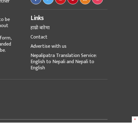
ether
Links
to be
hout
हाम्रो बारेमा
Contact
tform,
panded
Advertise with us
be.
Nepalipatra Translation Service:
English to Nepali and Nepali to
English
×
Design & Developed with
at
e-Works UK