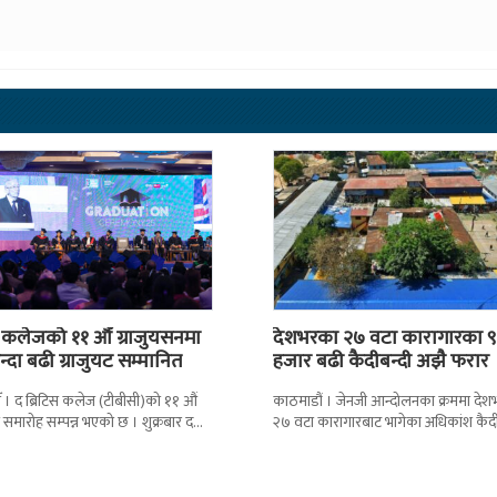
स कलेजको ११ औँ ग्राजुयसनमा
देशभरका २७ वटा कारागारका ९
्दा बढी ग्राजुयट सम्मानित
हजार बढी कैदीबन्दी अझै फरार
 । द ब्रिटिस कलेज (टीबीसी)को ११ औं
काठमाडौं । जेनजी आन्दोलनका क्रममा दे
न समारोह सम्पन्न भएको छ । शुक्रबार द
२७ वटा कारागारबाट भागेका अधिकांश कैदी
ब्रिटिस एजुकेशन ग्रुप
अझै फर्किएका छैनन् । देशका २७ वटा
कारागारबाट