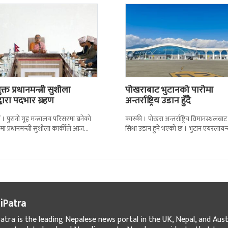
्त प्रधानमन्त्री सुशीला
पोखराबाट भुटानको पारोमा
द्वारा पदभार ग्रहण
अन्तर्राष्ट्रिय उडान हुँदै
 । पुरानो गृह मन्त्रालय परिसरमा बनेको
कास्की । पोखरा अन्तर्राष्ट्रिय विमानस्थलबाट
मा प्रधानमन्त्री सुशीला कार्कीले आज
सिधा उडान हुने भएको छ । भुटान एयरलायन
गरेकी छन् । केहीबेर अघि नवनियुक्त
पारो–पोखरा–पारो चार्टर उडान गर्न लागेको 
iPatra
atra is the leading Nepalese news portal in the UK, Nepal, and Austr