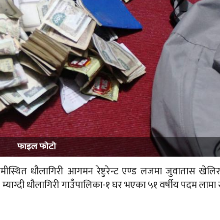
फाइल फाेटाे
्थित धौलागिरी आगमन रेष्टुरेन्ट एण्ड लजमा जुवातास खेलि
 म्याग्दी धौलागिरी गाउँपालिका-१ घर भएका ५१ वर्षीय पदम लामा