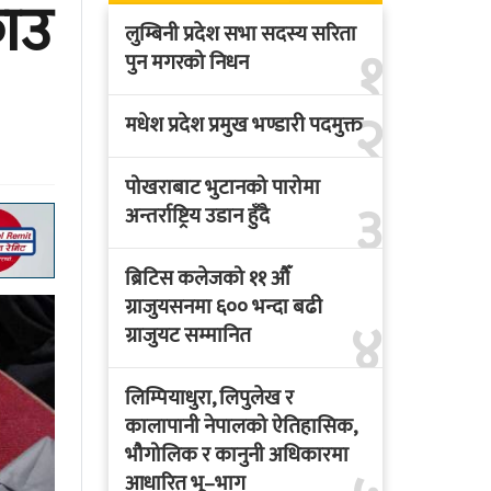
राउ
लुम्बिनी प्रदेश सभा सदस्य सरिता
१
पुन मगरको निधन
२
मधेश प्रदेश प्रमुख भण्डारी पदमुक्त
पोखराबाट भुटानको पारोमा
३
अन्तर्राष्ट्रिय उडान हुँदै
ब्रिटिस कलेजको ११ औँ
ग्राजुयसनमा ६०० भन्दा बढी
४
ग्राजुयट सम्मानित
लिम्पियाधुरा, लिपुलेख र
कालापानी नेपालको ऐतिहासिक,
भौगोलिक र कानुनी अधिकारमा
आधारित भू–भाग