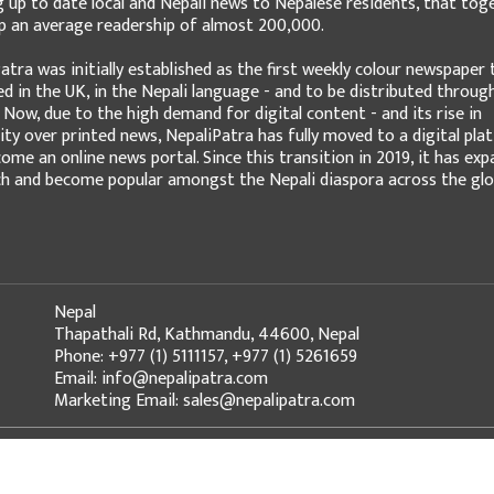
g up to date local and Nepali news to Nepalese residents, that tog
 an average readership of almost 200,000.
atra was initially established as the first weekly colour newspaper 
ed in the UK, in the Nepali language - and to be distributed throug
 Now, due to the high demand for digital content - and its rise in
ity over printed news, NepaliPatra has fully moved to a digital pla
ome an online news portal. Since this transition in 2019, it has ex
ch and become popular amongst the Nepali diaspora across the glo
Nepal
Thapathali Rd, Kathmandu, 44600, Nepal
Phone: +977 (1) 5111157, +977 (1) 5261659
Email: info@nepalipatra.com
Marketing Email: sales@nepalipatra.com