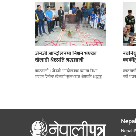
जेनजी आन्दोलनमा निधन भएका
नवनियुक
खेलाडी श्रेष्ठप्रति श्रद्धाञ्जली
कार्की
काठमाडौं । जेनजी आन्दोलनका क्रममा निधन
काठमाडौं
भएका क्रिकेट खेलाडी सुलभराज श्रेष्ठप्रति श्रद्धाञ्जली
नयाँ भवन
अर्पण गरिएको छ । मंगलबार त्रिपुरेश्वरस्थीत राष्ट्रिय
पदबहाली 
खेलकुद
Nepal
NepaliP