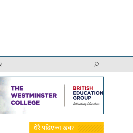
र
धेरै पढिएका खबर