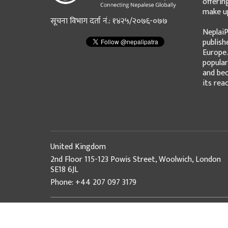
offerin
make up
सूचना विभाग दर्ता नं.: १४२५/२०७६-०७७
NeplaiP
publish
Europe.
popular
and bec
its rea
United Kingdom
2nd Floor 115-123 Powis Street, Woolwich, London
SE18 6JL
Phone: +44 207 097 3179
© Copyright 2026 NepaliPatra. All Rights Reserved