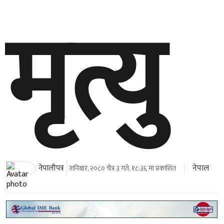
मृत्यु
नेपाल
नेपालीपत्र
शनिबार, २०८० चैत्र ३ गते, १८:३६ मा प्रकाशित