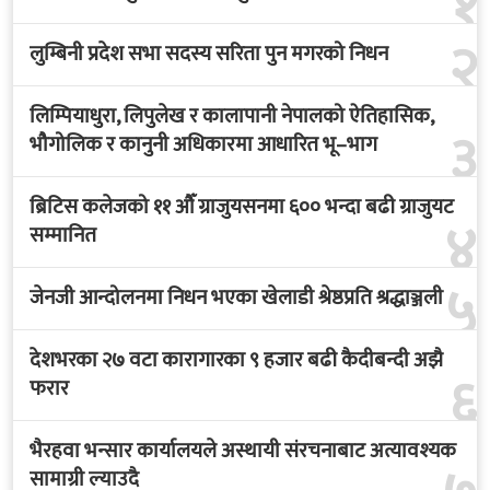
१
२
लुम्बिनी प्रदेश सभा सदस्य सरिता पुन मगरको निधन
लिम्पियाधुरा, लिपुलेख र कालापानी नेपालको ऐतिहासिक,
३
भौगोलिक र कानुनी अधिकारमा आधारित भू–भाग
ब्रिटिस कलेजको ११ औँ ग्राजुयसनमा ६०० भन्दा बढी ग्राजुयट
४
सम्मानित
५
जेनजी आन्दोलनमा निधन भएका खेलाडी श्रेष्ठप्रति श्रद्धाञ्जली
देशभरका २७ वटा कारागारका ९ हजार बढी कैदीबन्दी अझै
६
फरार
भैरहवा भन्सार कार्यालयले अस्थायी संरचनाबाट अत्यावश्यक
सामाग्री ल्याउदै