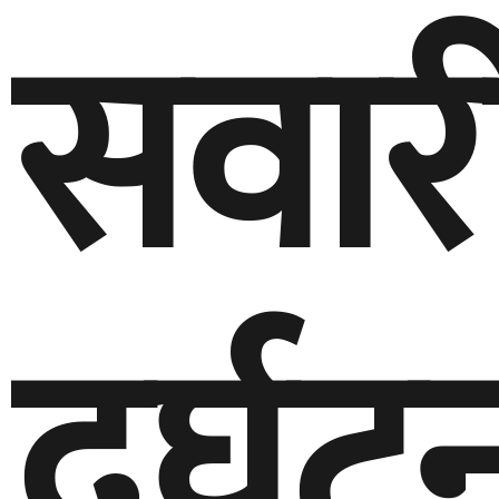
सवार
दुर्घट