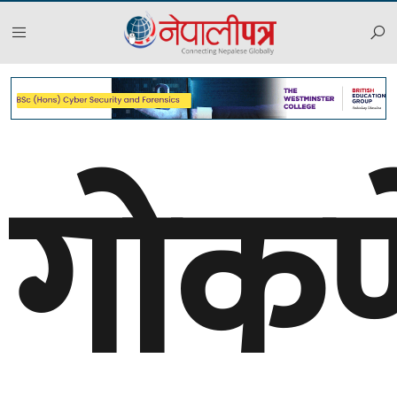
गोकर्ण