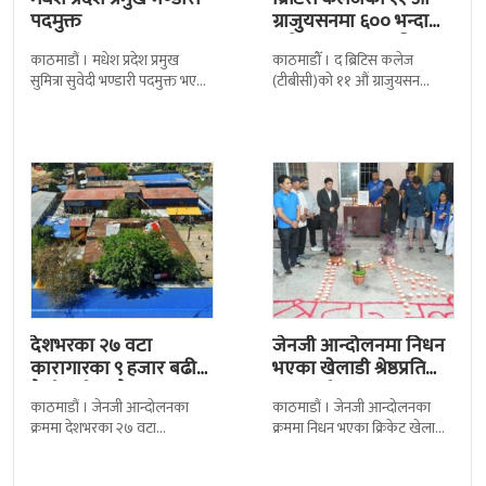
पदमुक्त
ग्राजुयसनमा ६०० भन्दा
बढी ग्राजुयट सम्मानित
काठमाडौं । मधेश प्रदेश प्रमुख
काठमाडौँ । द ब्रिटिस कलेज
सुमित्रा सुवेदी भण्डारी पदमुक्त भएकी
(टीबीसी)को ११ औं ग्राजुयसन
छन् । मन्त्रिपरिषद्को सोमबारको
समारोह सम्पन्न भएको छ । शुक्रबार
निर्णय र सिफारिस बमोजिम राष्ट्रपति
द सोल्टीमा ब्रिटिस एजुकेशन ग्रुप
रामचन्द्र
देशभरका २७ वटा
जेनजी आन्दोलनमा निधन
कारागारका ९ हजार बढी
भएका खेलाडी श्रेष्ठप्रति
कैदीबन्दी अझै फरार
श्रद्धाञ्जली
काठमाडौं । जेनजी आन्दोलनका
काठमाडौं । जेनजी आन्दोलनका
क्रममा देशभरका २७ वटा
क्रममा निधन भएका क्रिकेट खेलाडी
कारागारबाट भागेका अधिकांश
सुलभराज श्रेष्ठप्रति श्रद्धाञ्जली अर्पण
कैदीबन्दी अझै फर्किएका छैनन् ।
गरिएको छ । मंगलबार