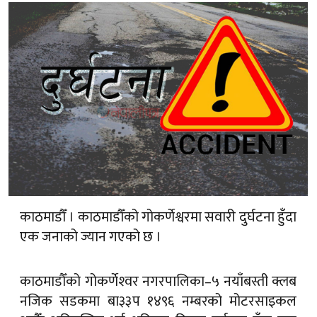
काठमाडौँ । काठमाडौँको गोकर्णेश्वरमा सवारी दुर्घटना हुँदा
एक जनाको ज्यान गएको छ ।
काठमाडौँको गोकर्णेश्‍वर नगरपालिका–५ नयाँबस्ती क्लब
नजिक सडकमा बा३३प १४९६ नम्बरको मोटरसाइकल