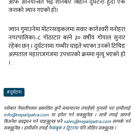
आफैँ अनियन्त्रित भई शनिबार बिहान दुर्घटना हुँदा एक
जनाको ज्यान गएको हो।
ज्यान गुमाउनेमा मोटरसाइकलमा सवार कागेश्‍वरी मनोहरा
नगरपालिका–८ गोठाटार बस्ने ३० वर्षीय गोपाल सुनार
रहेका छन् । दुर्घटनामा गम्भीर घाइते भएका उनको टिचिङ
अस्पताल महाराजगंजमा उपचारको क्रममा मृत्यु भएको हो
।
#दुर्घटना
ग्लोबल नेपालीपत्रमा प्रकाशित कुनै समाचारमा तपाईंको गुनासो भए हामीलाई
info@nepalipatra.com
मा इमेल गर्न सक्नुहुनेछ । साथै तपाई आफ्नो
बिजनेश प्रवद्र्धन गर्न चाहनुहुन्छ भने
sales@nepalipatra.com
सम्पर्क गर्न
सक्नुहुनेछ । हामीसँग तपाईं
फेसबुक
र
ट्विटरमा
पनि जोडिन सक्नुहुन्छ ।