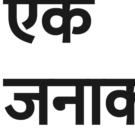
एक
जना