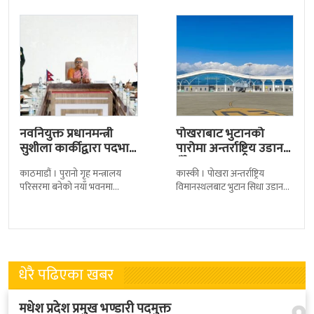
देशका २७ वटा कारागारबाट
त्रिपुरेश्वरस्थीत राष्ट्रिय खेलकुद
नवनियुक्त प्रधानमन्त्री
पोखराबाट भुटानको
सुशीला कार्कीद्वारा पदभार
पारोमा अन्तर्राष्ट्रिय उडान
ग्रहण
हुँदै
काठमाडौं । पुरानो गृह मन्त्रालय
कास्की । पोखरा अन्तर्राष्ट्रिय
परिसरमा बनेको नयाँ भवनमा
विमानस्थलबाट भुटान सिधा उडान
प्रधानमन्त्री सुशीला कार्कीले आज
हुने भएको छ । भुटान एयरलायन्सले
पदबहाली गरेकी छन् । केहीबेर अघि
पारो–पोखरा–पारो चार्टर उडान गर्न
नवनियुक्त
लागेको हो
धेरै पढिएका खबर
मधेश प्रदेश प्रमुख भण्डारी पदमुक्त