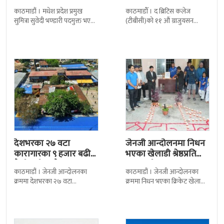
बढी ग्राजुयट सम्मानित
काठमाडौं । मधेश प्रदेश प्रमुख
काठमाडौँ । द ब्रिटिस कलेज
सुमित्रा सुवेदी भण्डारी पदमुक्त भएकी
(टीबीसी)को ११ औं ग्राजुयसन
छन् । मन्त्रिपरिषद्को सोमबारको
समारोह सम्पन्न भएको छ । शुक्रबार
निर्णय र सिफारिस बमोजिम राष्ट्रपति
द सोल्टीमा ब्रिटिस एजुकेशन ग्रुप
रामचन्द्र
देशभरका २७ वटा
जेनजी आन्दोलनमा निधन
कारागारका ९ हजार बढी
भएका खेलाडी श्रेष्ठप्रति
कैदीबन्दी अझै फरार
श्रद्धाञ्जली
काठमाडौं । जेनजी आन्दोलनका
काठमाडौं । जेनजी आन्दोलनका
क्रममा देशभरका २७ वटा
क्रममा निधन भएका क्रिकेट खेलाडी
कारागारबाट भागेका अधिकांश
सुलभराज श्रेष्ठप्रति श्रद्धाञ्जली अर्पण
कैदीबन्दी अझै फर्किएका छैनन् ।
गरिएको छ । मंगलबार
देशका २७ वटा कारागारबाट
त्रिपुरेश्वरस्थीत राष्ट्रिय खेलकुद