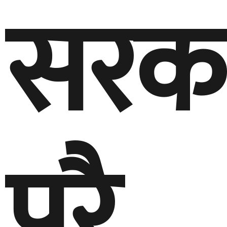
सरका
पूरै