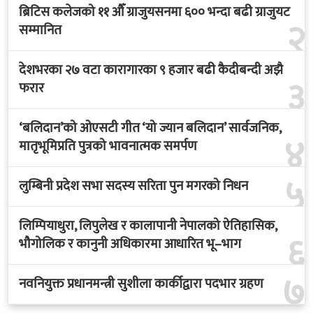
ब्रिटिस कलेजको ११ औँ ग्राजुयसनमा ६०० भन्दा बढी ग्राजुयट
२
सम्मानित
देशभरका २७ वटा कारागारका ९ हजार बढी कैदीबन्दी अझै
३
फरार
‘बलिदान’को ओएसटी गीत ‘यो ज्यान बलिदान’ सार्वजनिक,
४
मातृभूमिप्रति पुत्रको भावनात्मक समर्पण
५
लुम्बिनी प्रदेश सभा सदस्य सरिता पुन मगरको निधन
लिम्पियाधुरा, लिपुलेख र कालापानी नेपालको ऐतिहासिक,
६
भौगोलिक र कानुनी अधिकारमा आधारित भू–भाग
७
नवनियुक्त प्रधानमन्त्री सुशीला कार्कीद्वारा पदभार ग्रहण