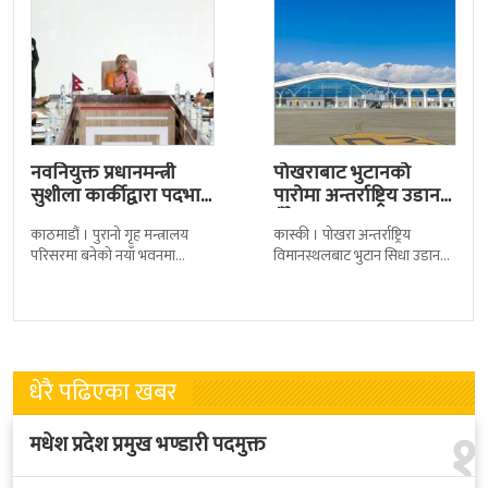
नवनियुक्त प्रधानमन्त्री
पोखराबाट भुटानको
सुशीला कार्कीद्वारा पदभार
पारोमा अन्तर्राष्ट्रिय उडान
ग्रहण
हुँदै
काठमाडौं । पुरानो गृह मन्त्रालय
कास्की । पोखरा अन्तर्राष्ट्रिय
परिसरमा बनेको नयाँ भवनमा
विमानस्थलबाट भुटान सिधा उडान
प्रधानमन्त्री सुशीला कार्कीले आज
हुने भएको छ । भुटान एयरलायन्सले
पदबहाली गरेकी छन् । केहीबेर अघि
पारो–पोखरा–पारो चार्टर उडान गर्न
नवनियुक्त
लागेको हो
धेरै पढिएका खबर
१
मधेश प्रदेश प्रमुख भण्डारी पदमुक्त