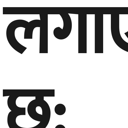
लगा
छ: