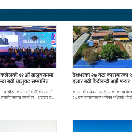
स कलेजको ११ औँ ग्राजुयसनमा
देशभरका २७ वटा कारागारका ९
्दा बढी ग्राजुयट सम्मानित
हजार बढी कैदीबन्दी अझै फरार
 । द ब्रिटिस कलेज (टीबीसी)को ११ औं
काठमाडौं । जेनजी आन्दोलनका क्रममा दे
न समारोह सम्पन्न भएको छ । शुक्रबार द
२७ वटा कारागारबाट भागेका अधिकांश कैदी
ब्रिटिस एजुकेशन ग्रुप
अझै फर्किएका छैनन् । देशका २७ वटा
कारागारबाट