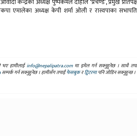
ादी केन्द्रका अध्यक्ष पुष्पकमल दाहाल ‘प्रचण्ड’, प्रमुख प्रतिपक
 नेकपा एमालेका अध्यक्ष केपी शर्मा ओली र रास्वपाका सभापत
ासो भए हामीलाई
info@nepalipatra.com
मा इमेल गर्न सक्नुहुनेछ । साथै तप
m
सम्पर्क गर्न सक्नुहुनेछ । हामीसँग तपाईं
फेसबुक
र
ट्विटरमा
पनि जोडिन सक्नुहुन्छ ।