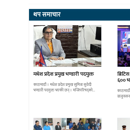
थप समाचार
मधेश प्रदेश प्रमुख भण्डारी पदमुक्त
ब्रिटि
६०० भन
काठमाडौं । मधेश प्रदेश प्रमुख सुमित्रा सुवेदी
भण्डारी पदमुक्त भएकी छन् । मन्त्रिपरिषद्को
काठमाडौँ
सोमबारको निर्णय र सिफारिस बमोजिम राष्ट्रपति
ग्राजुयस
रामचन्द्र
सोल्टीमा 