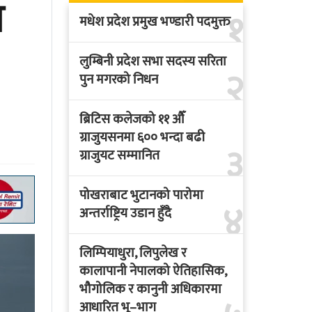
ग
१
मधेश प्रदेश प्रमुख भण्डारी पदमुक्त
लुम्बिनी प्रदेश सभा सदस्य सरिता
२
पुन मगरको निधन
ब्रिटिस कलेजको ११ औँ
ग्राजुयसनमा ६०० भन्दा बढी
३
ग्राजुयट सम्मानित
पोखराबाट भुटानको पारोमा
४
अन्तर्राष्ट्रिय उडान हुँदै
लिम्पियाधुरा, लिपुलेख र
कालापानी नेपालको ऐतिहासिक,
भौगोलिक र कानुनी अधिकारमा
आधारित भू–भाग