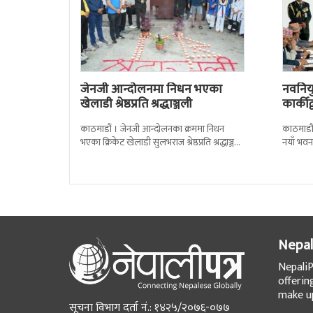
जेनजी आन्दोलनमा निधन भएका
नवनियुक
खेलाडी श्रेष्ठप्रति श्रद्धाञ्जली
कार्की
काठमाडौं । जेनजी आन्दोलनका क्रममा निधन
काठमाडौं
भएका क्रिकेट खेलाडी सुलभराज श्रेष्ठप्रति श्रद्धाञ्जली
नयाँ भवन
अर्पण गरिएको छ । मंगलबार त्रिपुरेश्वरस्थीत राष्ट्रिय
पदबहाली 
खेलकुद
Nepal
NepaliP
offerin
make up
सूचना विभाग दर्ता नं.: १४२५/२०७६-०७७