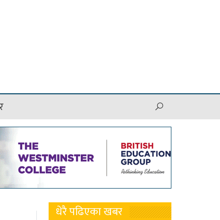
र
धेरै पढिएका खबर