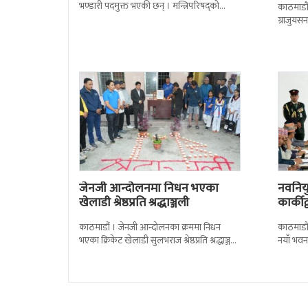
भण्डारी पदमुक्त भएकी छन् । मन्त्रिपरिषद्को
काठमाडौँ
सोमबारको निर्णय र सिफारिस बमोजिम राष्ट्रपति
ग्राजुयस
रामचन्द्र
सोल्टीमा 
जेनजी आन्दोलनमा निधन भएका
नवनियुक
खेलाडी श्रेष्ठप्रति श्रद्धाञ्जली
कार्की
काठमाडौं । जेनजी आन्दोलनका क्रममा निधन
काठमाडौं
भएका क्रिकेट खेलाडी सुलभराज श्रेष्ठप्रति श्रद्धाञ्जली
नयाँ भवन
अर्पण गरिएको छ । मंगलबार त्रिपुरेश्वरस्थीत राष्ट्रिय
पदबहाली 
खेलकुद