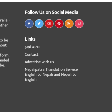
Follow Us on Social Media
alia -
ether
Links
to be
hout
हाम्रो बारेमा
Contact
tform,
panded
Advertise with us
be.
Nepalipatra Translation Service:
English to Nepali and Nepali to
English