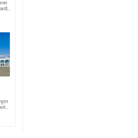
शभरका
बन्दी
 भुटान
्सले
हो