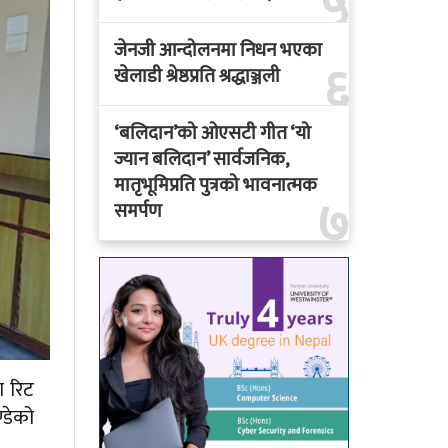
५
जेनजी आन्दोलनमा निधन भएका
६
खेलाडी श्रेष्ठप्रति श्रद्धाञ्जली
‘बलिदान’को ओएसटी गीत ‘यो
ज्यान बलिदान’ सार्वजनिक,
मातृभूमिप्रति पुत्रको भावनात्मक
७
समर्पण
ा रिट
्डेको