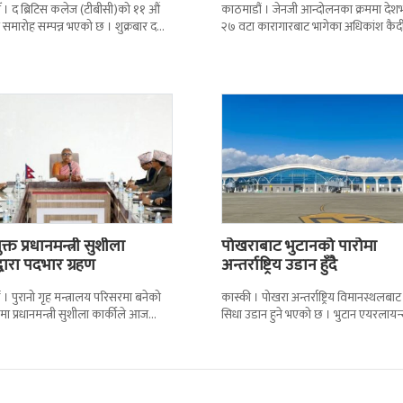
 । द ब्रिटिस कलेज (टीबीसी)को ११ औं
काठमाडौं । जेनजी आन्दोलनका क्रममा दे
न समारोह सम्पन्न भएको छ । शुक्रबार द
२७ वटा कारागारबाट भागेका अधिकांश कैदी
ब्रिटिस एजुकेशन ग्रुप
अझै फर्किएका छैनन् । देशका २७ वटा
कारागारबाट
्त प्रधानमन्त्री सुशीला
पोखराबाट भुटानको पारोमा
द्वारा पदभार ग्रहण
अन्तर्राष्ट्रिय उडान हुँदै
 । पुरानो गृह मन्त्रालय परिसरमा बनेको
कास्की । पोखरा अन्तर्राष्ट्रिय विमानस्थलबाट
मा प्रधानमन्त्री सुशीला कार्कीले आज
सिधा उडान हुने भएको छ । भुटान एयरलायन
गरेकी छन् । केहीबेर अघि नवनियुक्त
पारो–पोखरा–पारो चार्टर उडान गर्न लागेको 