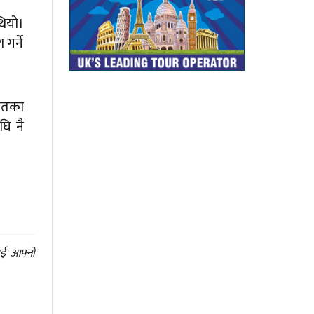
थियो।
गर्ने
 मतका
घि नै
ाई आफ्नो