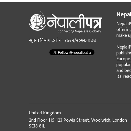
Nepal
NepaliP
offerin
make up
सूचना विभाग दर्ता नं.: १४२५/२०७६-०७७
NeplaiP
publish
Europe.
popular
and bec
its rea
United Kingdom
2nd Floor 115-123 Powis Street, Woolwich, London
SE18 6JL