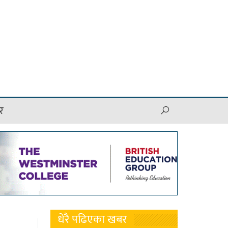
र
धेरै पढिएका खबर