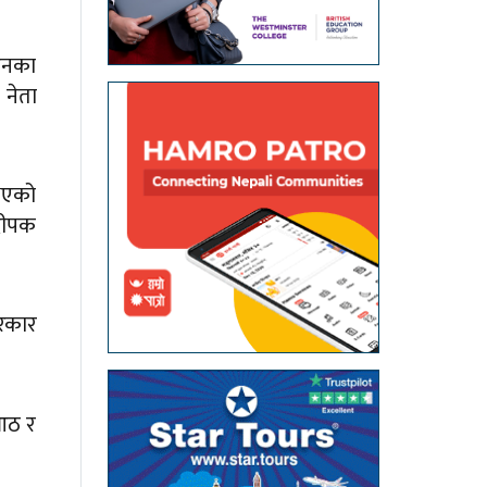
गठनका
 नेता
ुभएको
९दीपक
सरकार
 आठ र