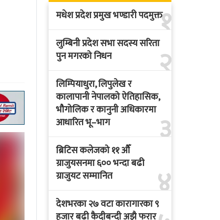
१
मधेश प्रदेश प्रमुख भण्डारी पदमुक्त
लुम्बिनी प्रदेश सभा सदस्य सरिता
२
पुन मगरको निधन
लिम्पियाधुरा, लिपुलेख र
कालापानी नेपालको ऐतिहासिक,
भौगोलिक र कानुनी अधिकारमा
३
आधारित भू–भाग
ब्रिटिस कलेजको ११ औँ
ग्राजुयसनमा ६०० भन्दा बढी
४
ग्राजुयट सम्मानित
देशभरका २७ वटा कारागारका ९
हजार बढी कैदीबन्दी अझै फरार