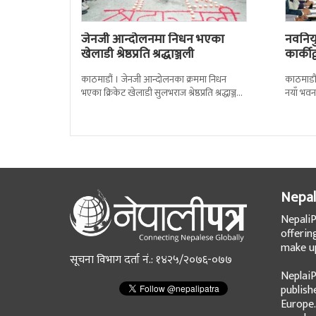
जेनजी आन्दोलनमा निधन भएका
नवनियुक
खेलाडी श्रेष्ठप्रति श्रद्धाञ्जली
कार्की
काठमाडौं । जेनजी आन्दोलनका क्रममा निधन
काठमाडौं
भएका क्रिकेट खेलाडी सुलभराज श्रेष्ठप्रति श्रद्धाञ्जली
नयाँ भवन
अर्पण गरिएको छ । मंगलबार त्रिपुरेश्वरस्थीत राष्ट्रिय
पदबहाली 
खेलकुद
Nepal
NepaliP
offerin
make up
सूचना विभाग दर्ता नं.: १४२५/२०७६-०७७
NeplaiP
publish
Europe.