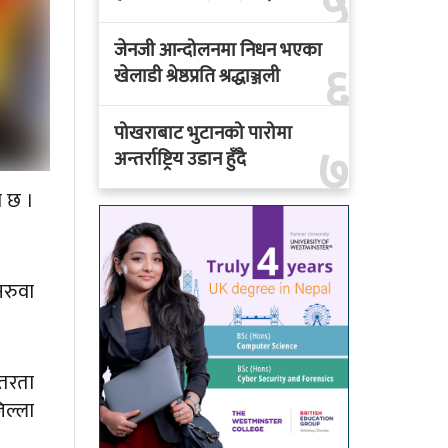
५
जेनजी आन्दोलनमा निधन भएका
६
खेलाडी श्रेष्ठप्रति श्रद्धाञ्जली
पोखराबाट भुटानको पारोमा
७
अन्तर्राष्ट्रिय उडान हुँदै
ो छ ।
रुवा
्तरता
िल्ला