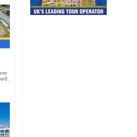
शभरका
बन्दी