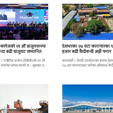
स कलेजको ११ औँ ग्राजुयसनमा
देशभरका २७ वटा कारागारका ९
्दा बढी ग्राजुयट सम्मानित
हजार बढी कैदीबन्दी अझै फरार
 । द ब्रिटिस कलेज (टीबीसी)को ११ औं
काठमाडौं । जेनजी आन्दोलनका क्रममा दे
न समारोह सम्पन्न भएको छ । शुक्रबार द
२७ वटा कारागारबाट भागेका अधिकांश कैदी
ब्रिटिस एजुकेशन ग्रुप
अझै फर्किएका छैनन् । देशका २७ वटा
कारागारबाट