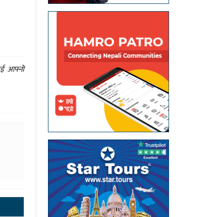
ाई आफ्नो