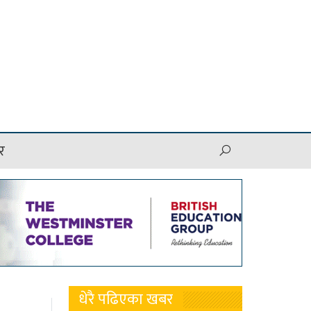
र
धेरै पढिएका खबर