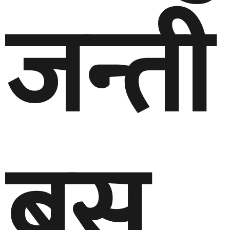
जन्ती
बस