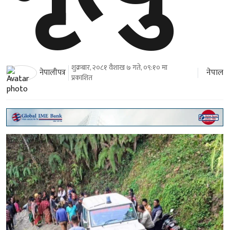
शुक्रबार, २०८१ वैशाख ७ गते, ०९:१० मा
नेपाल
नेपालीपत्र
प्रकाशित