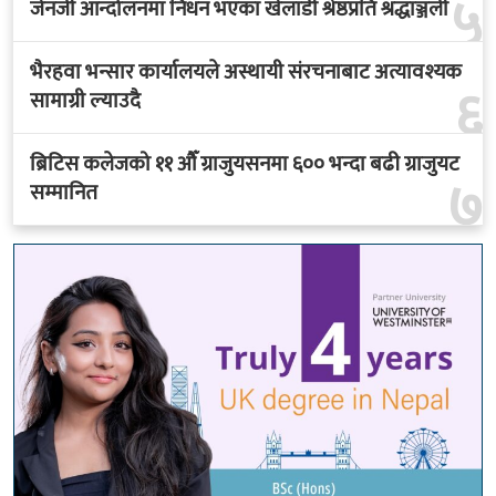
५
जेनजी आन्दोलनमा निधन भएका खेलाडी श्रेष्ठप्रति श्रद्धाञ्जली
भैरहवा भन्सार कार्यालयले अस्थायी संरचनाबाट अत्यावश्यक
६
सामाग्री ल्याउदै
ब्रिटिस कलेजको ११ औँ ग्राजुयसनमा ६०० भन्दा बढी ग्राजुयट
७
सम्मानित