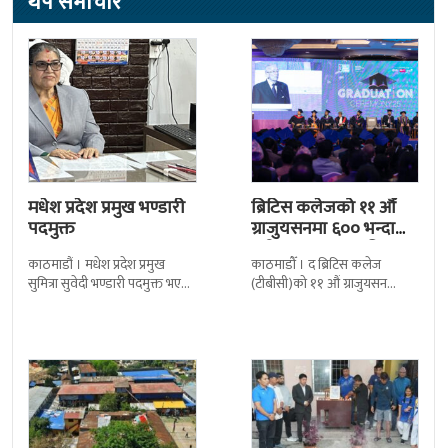
थप समाचार
मधेश प्रदेश प्रमुख भण्डारी
ब्रिटिस कलेजको ११ औँ
पदमुक्त
ग्राजुयसनमा ६०० भन्दा
बढी ग्राजुयट सम्मानित
काठमाडौं । मधेश प्रदेश प्रमुख
काठमाडौँ । द ब्रिटिस कलेज
सुमित्रा सुवेदी भण्डारी पदमुक्त भएकी
(टीबीसी)को ११ औं ग्राजुयसन
छन् । मन्त्रिपरिषद्को सोमबारको
समारोह सम्पन्न भएको छ । शुक्रबार
निर्णय र सिफारिस बमोजिम राष्ट्रपति
द सोल्टीमा ब्रिटिस एजुकेशन ग्रुप
रामचन्द्र