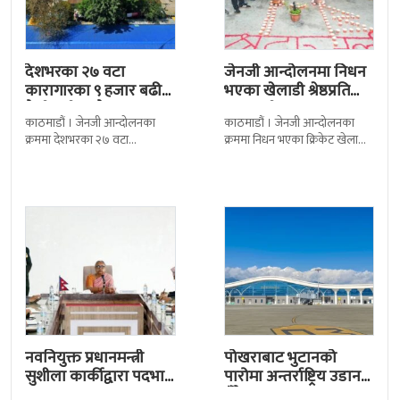
देशभरका २७ वटा
जेनजी आन्दोलनमा निधन
कारागारका ९ हजार बढी
भएका खेलाडी श्रेष्ठप्रति
कैदीबन्दी अझै फरार
श्रद्धाञ्जली
काठमाडौं । जेनजी आन्दोलनका
काठमाडौं । जेनजी आन्दोलनका
क्रममा देशभरका २७ वटा
क्रममा निधन भएका क्रिकेट खेलाडी
कारागारबाट भागेका अधिकांश
सुलभराज श्रेष्ठप्रति श्रद्धाञ्जली अर्पण
कैदीबन्दी अझै फर्किएका छैनन् ।
गरिएको छ । मंगलबार
देशका २७ वटा कारागारबाट
त्रिपुरेश्वरस्थीत राष्ट्रिय खेलकुद
नवनियुक्त प्रधानमन्त्री
पोखराबाट भुटानको
सुशीला कार्कीद्वारा पदभार
पारोमा अन्तर्राष्ट्रिय उडान
ग्रहण
हुँदै