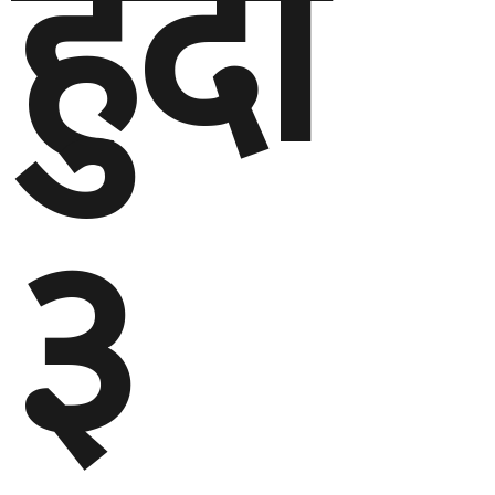
हुँदा
३