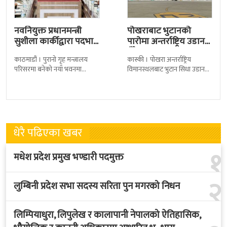
नवनियुक्त प्रधानमन्त्री
पोखराबाट भुटानको
सुशीला कार्कीद्वारा पदभार
पारोमा अन्तर्राष्ट्रिय उडान
ग्रहण
हुँदै
काठमाडौं । पुरानो गृह मन्त्रालय
कास्की । पोखरा अन्तर्राष्ट्रिय
परिसरमा बनेको नयाँ भवनमा
विमानस्थलबाट भुटान सिधा उडान
प्रधानमन्त्री सुशीला कार्कीले आज
हुने भएको छ । भुटान एयरलायन्सले
पदबहाली गरेकी छन् । केहीबेर अघि
पारो–पोखरा–पारो चार्टर उडान गर्न
नवनियुक्त
लागेको हो
धेरै पढिएका खबर
१
मधेश प्रदेश प्रमुख भण्डारी पदमुक्त
२
लुम्बिनी प्रदेश सभा सदस्य सरिता पुन मगरको निधन
लिम्पियाधुरा, लिपुलेख र कालापानी नेपालको ऐतिहासिक,