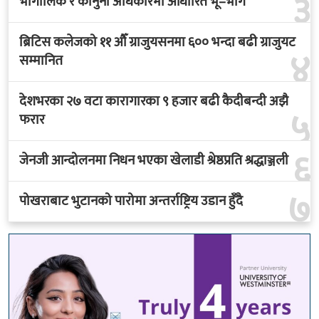
३
भौगोलिक र कानुनी अधिकारमा आधारित भू–भाग
ब्रिटिस कलेजको ११ औँ ग्राजुयसनमा ६०० भन्दा बढी ग्राजुयट
४
सम्मानित
देशभरका २७ वटा कारागारका ९ हजार बढी कैदीबन्दी अझै
५
फरार
६
जेनजी आन्दोलनमा निधन भएका खेलाडी श्रेष्ठप्रति श्रद्धाञ्जली
७
पोखराबाट भुटानको पारोमा अन्तर्राष्ट्रिय उडान हुँदै