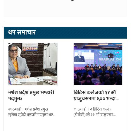
थप समाचार
मधेश प्रदेश प्रमुख भण्डारी
ब्रिटिस कलेजको ११ औँ
पदमुक्त
ग्राजुयसनमा ६०० भन्दा
बढी ग्राजुयट सम्मानित
काठमाडौं । मधेश प्रदेश प्रमुख
काठमाडौँ । द ब्रिटिस कलेज
सुमित्रा सुवेदी भण्डारी पदमुक्त भएकी
(टीबीसी)को ११ औं ग्राजुयसन
छन् । मन्त्रिपरिषद्को सोमबारको
समारोह सम्पन्न भएको छ । शुक्रबार
निर्णय र सिफारिस बमोजिम राष्ट्रपति
द सोल्टीमा ब्रिटिस एजुकेशन ग्रुप