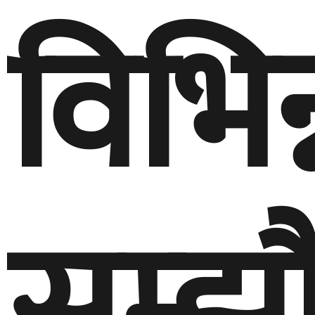
विभिन
सम्झ