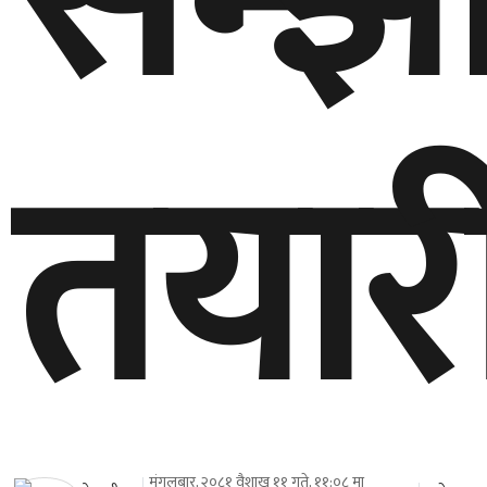
तयार
मंगलबार, २०८१ वैशाख ११ गते, ११:०८ मा