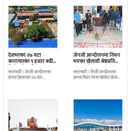
रामचन्द्र
देशभरका २७ वटा
जेनजी आन्दोलनमा निधन
कारागारका ९ हजार बढी
भएका खेलाडी श्रेष्ठप्रति
कैदीबन्दी अझै फरार
श्रद्धाञ्जली
काठमाडौं । जेनजी आन्दोलनका
काठमाडौं । जेनजी आन्दोलनका
क्रममा देशभरका २७ वटा
क्रममा निधन भएका क्रिकेट खेलाडी
कारागारबाट भागेका अधिकांश
सुलभराज श्रेष्ठप्रति श्रद्धाञ्जली अर्पण
कैदीबन्दी अझै फर्किएका छैनन् ।
गरिएको छ । मंगलबार
देशका २७ वटा कारागारबाट
त्रिपुरेश्वरस्थीत राष्ट्रिय खेलकुद