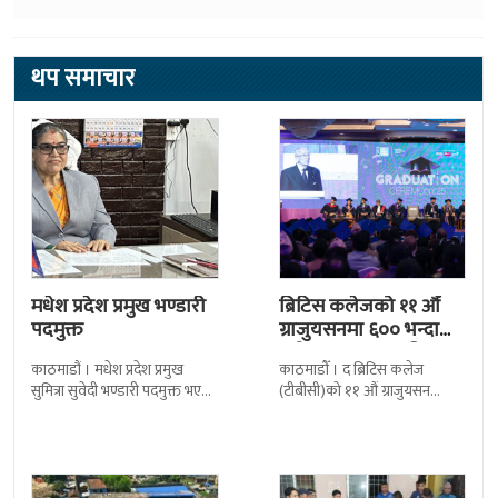
थप समाचार
मधेश प्रदेश प्रमुख भण्डारी
ब्रिटिस कलेजको ११ औँ
पदमुक्त
ग्राजुयसनमा ६०० भन्दा
बढी ग्राजुयट सम्मानित
काठमाडौं । मधेश प्रदेश प्रमुख
काठमाडौँ । द ब्रिटिस कलेज
सुमित्रा सुवेदी भण्डारी पदमुक्त भएकी
(टीबीसी)को ११ औं ग्राजुयसन
छन् । मन्त्रिपरिषद्को सोमबारको
समारोह सम्पन्न भएको छ । शुक्रबार
निर्णय र सिफारिस बमोजिम राष्ट्रपति
द सोल्टीमा ब्रिटिस एजुकेशन ग्रुप
रामचन्द्र