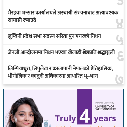
३
भैरहवा भन्सार कार्यालयले अस्थायी संरचनाबाट अत्यावश्यक
४
सामाग्री ल्याउदै
५
लुम्बिनी प्रदेश सभा सदस्य सरिता पुन मगरको निधन
६
जेनजी आन्दोलनमा निधन भएका खेलाडी श्रेष्ठप्रति श्रद्धाञ्जली
लिम्पियाधुरा, लिपुलेख र कालापानी नेपालको ऐतिहासिक,
७
भौगोलिक र कानुनी अधिकारमा आधारित भू–भाग