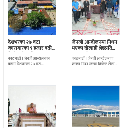
देशभरका २७ वटा
जेनजी आन्दोलनमा निधन
कारागारका ९ हजार बढी
भएका खेलाडी श्रेष्ठप्रति
कैदीबन्दी अझै फरार
श्रद्धाञ्जली
काठमाडौं । जेनजी आन्दोलनका
काठमाडौं । जेनजी आन्दोलनका
क्रममा देशभरका २७ वटा
क्रममा निधन भएका क्रिकेट खेलाडी
कारागारबाट भागेका अधिकांश
सुलभराज श्रेष्ठप्रति श्रद्धाञ्जली अर्पण
कैदीबन्दी अझै फर्किएका छैनन् ।
गरिएको छ । मंगलबार
देशका २७ वटा कारागारबाट
त्रिपुरेश्वरस्थीत राष्ट्रिय खेलकुद