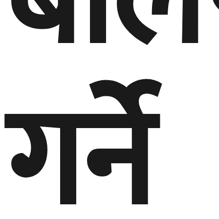
बोलप
गर्ने