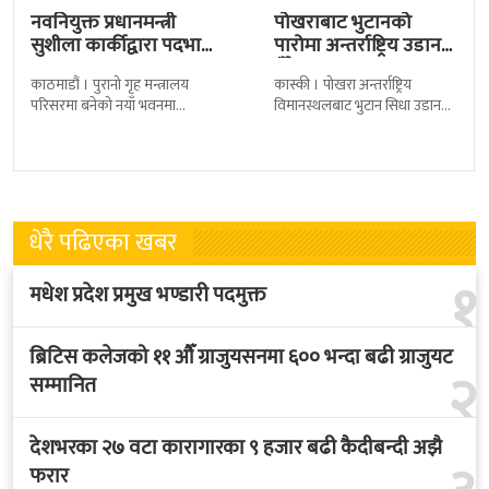
नवनियुक्त प्रधानमन्त्री
पोखराबाट भुटानको
सुशीला कार्कीद्वारा पदभार
पारोमा अन्तर्राष्ट्रिय उडान
ग्रहण
हुँदै
काठमाडौं । पुरानो गृह मन्त्रालय
कास्की । पोखरा अन्तर्राष्ट्रिय
परिसरमा बनेको नयाँ भवनमा
विमानस्थलबाट भुटान सिधा उडान
प्रधानमन्त्री सुशीला कार्कीले आज
हुने भएको छ । भुटान एयरलायन्सले
पदबहाली गरेकी छन् । केहीबेर अघि
पारो–पोखरा–पारो चार्टर उडान गर्न
नवनियुक्त
लागेको हो
धेरै पढिएका खबर
१
मधेश प्रदेश प्रमुख भण्डारी पदमुक्त
ब्रिटिस कलेजको ११ औँ ग्राजुयसनमा ६०० भन्दा बढी ग्राजुयट
२
सम्मानित
देशभरका २७ वटा कारागारका ९ हजार बढी कैदीबन्दी अझै
फरार