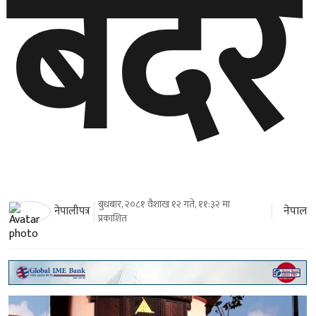
बदर
बुधबार, २०८१ वैशाख १२ गते, ११:३२ मा
नेपाल
नेपालीपत्र
प्रकाशित