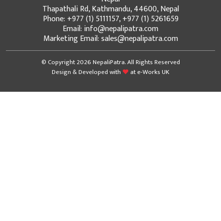
Thapathali Rd, Kathmandu, 44600, Nepal
Phone: +977 (1) 5111157, +977 (1) 5261659
Email: info@nepalipatra.com
Marketing Email: sales@nepalipatra.com
© Copyright 2026 NepaliPatra. All Rights Reserved
Design & Developed with
at
e-Works UK