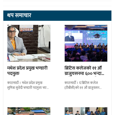
थप समाचार
मधेश प्रदेश प्रमुख भण्डारी
ब्रिटिस कलेजको ११ औँ
पदमुक्त
ग्राजुयसनमा ६०० भन्दा
बढी ग्राजुयट सम्मानित
काठमाडौं । मधेश प्रदेश प्रमुख
काठमाडौँ । द ब्रिटिस कलेज
सुमित्रा सुवेदी भण्डारी पदमुक्त भएकी
(टीबीसी)को ११ औं ग्राजुयसन
छन् । मन्त्रिपरिषद्को सोमबारको
समारोह सम्पन्न भएको छ । शुक्रबार
निर्णय र सिफारिस बमोजिम राष्ट्रपति
द सोल्टीमा ब्रिटिस एजुकेशन ग्रुप
रामचन्द्र