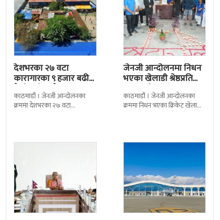
देशभरका २७ वटा
जेनजी आन्दोलनमा निधन
कारागारका ९ हजार बढी
भएका खेलाडी श्रेष्ठप्रति
कैदीबन्दी अझै फरार
श्रद्धाञ्जली
काठमाडौं । जेनजी आन्दोलनका
काठमाडौं । जेनजी आन्दोलनका
क्रममा देशभरका २७ वटा
क्रममा निधन भएका क्रिकेट खेलाडी
कारागारबाट भागेका अधिकांश
सुलभराज श्रेष्ठप्रति श्रद्धाञ्जली अर्पण
कैदीबन्दी अझै फर्किएका छैनन् ।
गरिएको छ । मंगलबार
देशका २७ वटा कारागारबाट
त्रिपुरेश्वरस्थीत राष्ट्रिय खेलकुद