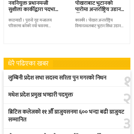
नवनियुक्त प्रधानमन्त्री
पोखराबाट भुटानको
सुशीला कार्कीद्वारा पदभार
पारोमा अन्तर्राष्ट्रिय उडान
ग्रहण
हुँदै
काठमाडौं । पुरानो गृह मन्त्रालय
कास्की । पोखरा अन्तर्राष्ट्रिय
परिसरमा बनेको नयाँ भवनमा
विमानस्थलबाट भुटान सिधा उडान
प्रधानमन्त्री सुशीला कार्कीले आज
हुने भएको छ । भुटान एयरलायन्सले
पदबहाली गरेकी छन् । केहीबेर अघि
पारो–पोखरा–पारो चार्टर उडान गर्न
नवनियुक्त
लागेको हो
धेरै पढिएका खबर
१
लुम्बिनी प्रदेश सभा सदस्य सरिता पुन मगरको निधन
२
मधेश प्रदेश प्रमुख भण्डारी पदमुक्त
ब्रिटिस कलेजको ११ औँ ग्राजुयसनमा ६०० भन्दा बढी ग्राजुयट
३
सम्मानित