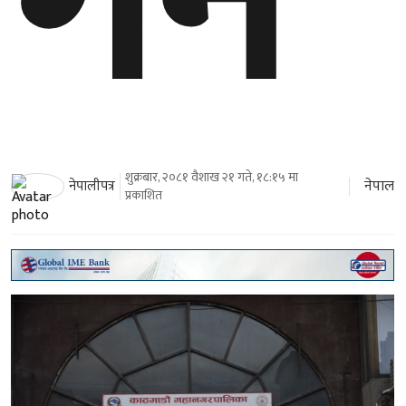
गर्ने
शुक्रबार, २०८१ वैशाख २१ गते, १८:१५ मा
नेपाल
नेपालीपत्र
प्रकाशित