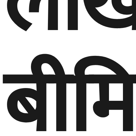
ला
बीम