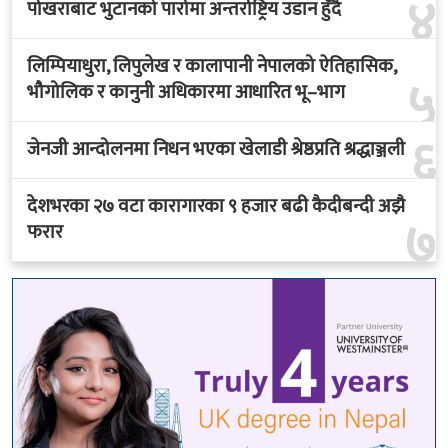
४
पोखराबाट भुटानको पारोमा अन्तर्राष्ट्रिय उडान हुँदै
लिम्पियाधुरा, लिपुलेख र कालापानी नेपालको ऐतिहासिक,
५
भौगोलिक र कानुनी अधिकारमा आधारित भू–भाग
६
जेनजी आन्दोलनमा निधन भएका खेलाडी श्रेष्ठप्रति श्रद्धाञ्जली
देशभरका २७ वटा कारागारका ९ हजार बढी कैदीबन्दी अझै
७
फरार