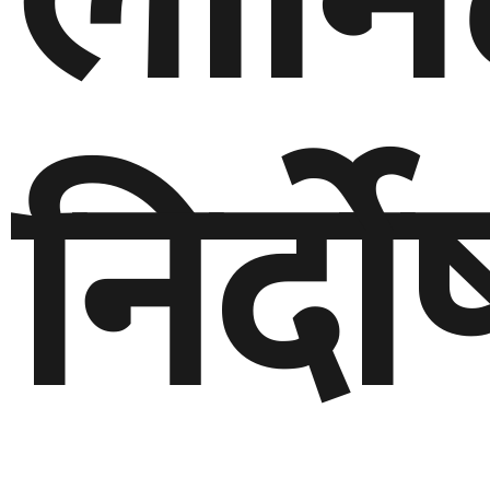
लामि
निर्दाे