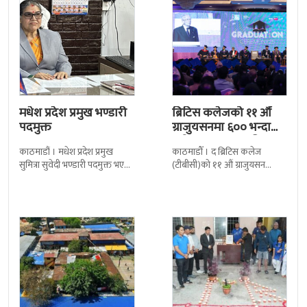
मधेश प्रदेश प्रमुख भण्डारी
ब्रिटिस कलेजको ११ औँ
पदमुक्त
ग्राजुयसनमा ६०० भन्दा
बढी ग्राजुयट सम्मानित
काठमाडौं । मधेश प्रदेश प्रमुख
काठमाडौँ । द ब्रिटिस कलेज
सुमित्रा सुवेदी भण्डारी पदमुक्त भएकी
(टीबीसी)को ११ औं ग्राजुयसन
छन् । मन्त्रिपरिषद्को सोमबारको
समारोह सम्पन्न भएको छ । शुक्रबार
निर्णय र सिफारिस बमोजिम राष्ट्रपति
द सोल्टीमा ब्रिटिस एजुकेशन ग्रुप
रामचन्द्र