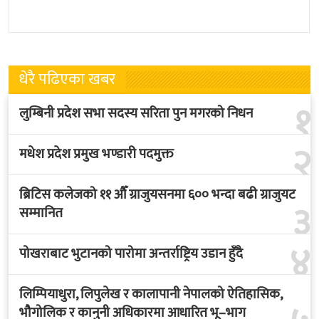
प्रधानमन्त्री सुशीला कार्कीले आज
हुने भएको छ । भुटान एयरलायन्सले
पदबहाली गरेकी छन् । केहीबेर अघि
पारो–पोखरा–पारो चार्टर उडान गर्न
नवनियुक्त
लागेको हो
धेरै पढिएका खबर
१
लुम्बिनी प्रदेश सभा सदस्य सरिता पुन मगरको निधन
२
मधेश प्रदेश प्रमुख भण्डारी पदमुक्त
ब्रिटिस कलेजको ११ औँ ग्राजुयसनमा ६०० भन्दा बढी ग्राजुयट
३
सम्मानित
४
पोखराबाट भुटानको पारोमा अन्तर्राष्ट्रिय उडान हुँदै
लिम्पियाधुरा, लिपुलेख र कालापानी नेपालको ऐतिहासिक,
भौगोलिक र कानुनी अधिकारमा आधारित भू–भाग