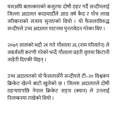
यसअघि बलात्कारको कसुरमा दोषी ठहर गर्दै सन्दीपलाई
जिल्ला अदालत काठमाडौँले आठ वर्ष कैद र पाँच लाख
जरिबानाकाे सजाय सुनाएकाे थियाे । याे फैसलाविरुद्ध
सन्दीपले उच्च अदालत पाटनमा पुनरावेदन गरेका थिए ।
२०७९ सालको भदाै २१ गते गाैशाला २६ (नाम परिवर्तन) ले
जबर्जस्ती करणी गरेको भन्दै गौशाला प्रहरी वृत्तमा किटानी
जाहेरी दिएकी थिइन् ।
उच्च अदालतको याे फैसलासँगै सन्दीपले टी–२० विश्वकप
क्रिकेट खेल्ने बाटाे खुलेकाे छ । जिल्ला अदालतले दोषी
ठहर्‍याएपछि नेपाल क्रिकेट सङ्घ (क्यान) ले उनलाई
निलम्बनमा राखेको थियो ।