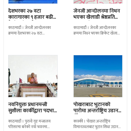
देशभरका २७ वटा
जेनजी आन्दोलनमा निधन
कारागारका ९ हजार बढी
भएका खेलाडी श्रेष्ठप्रति
कैदीबन्दी अझै फरार
श्रद्धाञ्जली
काठमाडौं । जेनजी आन्दोलनका
काठमाडौं । जेनजी आन्दोलनका
क्रममा देशभरका २७ वटा
क्रममा निधन भएका क्रिकेट खेलाडी
कारागारबाट भागेका अधिकांश
सुलभराज श्रेष्ठप्रति श्रद्धाञ्जली अर्पण
कैदीबन्दी अझै फर्किएका छैनन् ।
गरिएको छ । मंगलबार
देशका २७ वटा कारागारबाट
त्रिपुरेश्वरस्थीत राष्ट्रिय खेलकुद
नवनियुक्त प्रधानमन्त्री
पोखराबाट भुटानको
सुशीला कार्कीद्वारा पदभार
पारोमा अन्तर्राष्ट्रिय उडान
ग्रहण
हुँदै
काठमाडौं । पुरानो गृह मन्त्रालय
कास्की । पोखरा अन्तर्राष्ट्रिय
परिसरमा बनेको नयाँ भवनमा
विमानस्थलबाट भुटान सिधा उडान