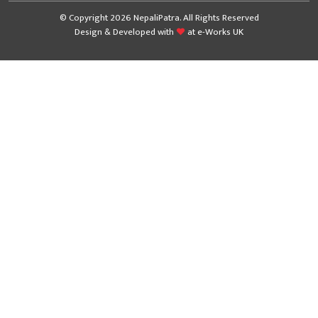
© Copyright 2026 NepaliPatra. All Rights Reserved
Design & Developed with
at
e-Works UK