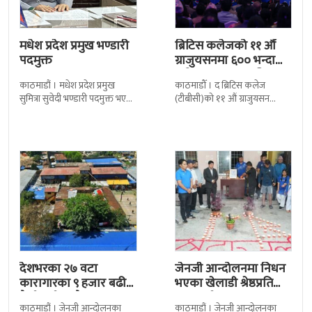
मधेश प्रदेश प्रमुख भण्डारी
ब्रिटिस कलेजको ११ औँ
पदमुक्त
ग्राजुयसनमा ६०० भन्दा
बढी ग्राजुयट सम्मानित
काठमाडौं । मधेश प्रदेश प्रमुख
काठमाडौँ । द ब्रिटिस कलेज
सुमित्रा सुवेदी भण्डारी पदमुक्त भएकी
(टीबीसी)को ११ औं ग्राजुयसन
छन् । मन्त्रिपरिषद्को सोमबारको
समारोह सम्पन्न भएको छ । शुक्रबार
निर्णय र सिफारिस बमोजिम राष्ट्रपति
द सोल्टीमा ब्रिटिस एजुकेशन ग्रुप
रामचन्द्र
देशभरका २७ वटा
जेनजी आन्दोलनमा निधन
कारागारका ९ हजार बढी
भएका खेलाडी श्रेष्ठप्रति
कैदीबन्दी अझै फरार
श्रद्धाञ्जली
काठमाडौं । जेनजी आन्दोलनका
काठमाडौं । जेनजी आन्दोलनका