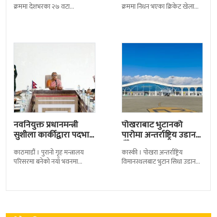
क्रममा देशभरका २७ वटा
क्रममा निधन भएका क्रिकेट खेलाडी
कारागारबाट भागेका अधिकांश
सुलभराज श्रेष्ठप्रति श्रद्धाञ्जली अर्पण
कैदीबन्दी अझै फर्किएका छैनन् ।
गरिएको छ । मंगलबार
देशका २७ वटा कारागारबाट
त्रिपुरेश्वरस्थीत राष्ट्रिय खेलकुद
नवनियुक्त प्रधानमन्त्री
पोखराबाट भुटानको
सुशीला कार्कीद्वारा पदभार
पारोमा अन्तर्राष्ट्रिय उडान
ग्रहण
हुँदै
काठमाडौं । पुरानो गृह मन्त्रालय
कास्की । पोखरा अन्तर्राष्ट्रिय
परिसरमा बनेको नयाँ भवनमा
विमानस्थलबाट भुटान सिधा उडान
प्रधानमन्त्री सुशीला कार्कीले आज
हुने भएको छ । भुटान एयरलायन्सले
पदबहाली गरेकी छन् । केहीबेर अघि
पारो–पोखरा–पारो चार्टर उडान गर्न
नवनियुक्त
लागेको हो