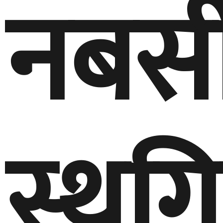
नबस
स्थग