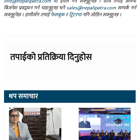
info@nepalipatra.com
मा इमेल गर्न सक्नुहुनेछ । साथै तपाई आफ्नो
बिजनेश प्रवद्र्धन गर्न चाहनुहुन्छ भने
sales@nepalipatra.com
सम्पर्क गर्न
सक्नुहुनेछ । हामीसँग तपाईं
फेसबुक
र
ट्विटरमा
पनि जोडिन सक्नुहुन्छ ।
तपाईको प्रतिक्रिया दिनुहोस
थप समाचार