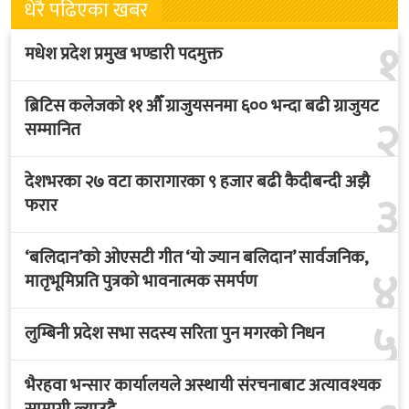
धेरै पढिएका खबर
१
मधेश प्रदेश प्रमुख भण्डारी पदमुक्त
ब्रिटिस कलेजको ११ औँ ग्राजुयसनमा ६०० भन्दा बढी ग्राजुयट
२
सम्मानित
देशभरका २७ वटा कारागारका ९ हजार बढी कैदीबन्दी अझै
३
फरार
‘बलिदान’को ओएसटी गीत ‘यो ज्यान बलिदान’ सार्वजनिक,
४
मातृभूमिप्रति पुत्रको भावनात्मक समर्पण
५
लुम्बिनी प्रदेश सभा सदस्य सरिता पुन मगरको निधन
भैरहवा भन्सार कार्यालयले अस्थायी संरचनाबाट अत्यावश्यक