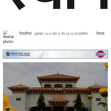
नेपाल
नेपालीपत्र
शुक्रबार, २०८१ जेठ ४ गते, १६:२३ मा प्रकाशित