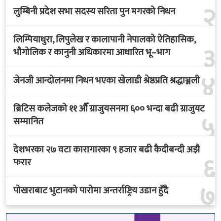
२
लुम्बिनी प्रदेश सभा सदस्य सरिता पुन मगरको निधन
लिम्पियाधुरा, लिपुलेख र कालापानी नेपालको ऐतिहासिक,
३
भौगोलिक र कानुनी अधिकारमा आधारित भू–भाग
४
जेनजी आन्दोलनमा निधन भएका खेलाडी श्रेष्ठप्रति श्रद्धाञ्जली
ब्रिटिस कलेजको ११ औँ ग्राजुयसनमा ६०० भन्दा बढी ग्राजुयट
५
सम्मानित
देशभरका २७ वटा कारागारका ९ हजार बढी कैदीबन्दी अझै
६
फरार
७
पोखराबाट भुटानको पारोमा अन्तर्राष्ट्रिय उडान हुँदै