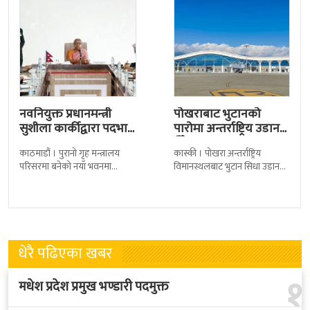
नवनियुक्त प्रधानमन्त्री
पोखराबाट भुटानको
सुशीला कार्कीद्वारा पदभार
पारोमा अन्तर्राष्ट्रिय उडान
ग्रहण
हुँदै
काठमाडौं । पुरानो गृह मन्त्रालय
कास्की । पोखरा अन्तर्राष्ट्रिय
परिसरमा बनेको नयाँ भवनमा
विमानस्थलबाट भुटान सिधा उडान
प्रधानमन्त्री सुशीला कार्कीले आज
हुने भएको छ । भुटान एयरलायन्सले
पदबहाली गरेकी छन् । केहीबेर अघि
पारो–पोखरा–पारो चार्टर उडान गर्न
नवनियुक्त
लागेको हो
धेरै पढिएका खबर
१
मधेश प्रदेश प्रमुख भण्डारी पदमुक्त