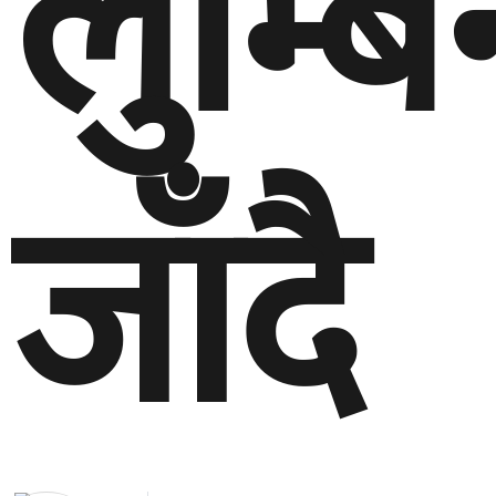
लुम्बि
जाँदै