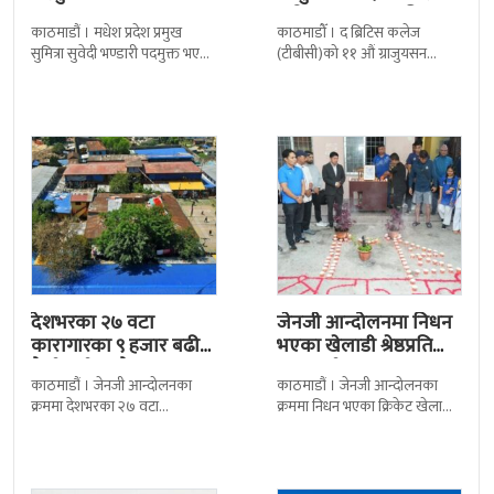
बढी ग्राजुयट सम्मानित
काठमाडौं । मधेश प्रदेश प्रमुख
काठमाडौँ । द ब्रिटिस कलेज
सुमित्रा सुवेदी भण्डारी पदमुक्त भएकी
(टीबीसी)को ११ औं ग्राजुयसन
छन् । मन्त्रिपरिषद्को सोमबारको
समारोह सम्पन्न भएको छ । शुक्रबार
निर्णय र सिफारिस बमोजिम राष्ट्रपति
द सोल्टीमा ब्रिटिस एजुकेशन ग्रुप
रामचन्द्र
देशभरका २७ वटा
जेनजी आन्दोलनमा निधन
कारागारका ९ हजार बढी
भएका खेलाडी श्रेष्ठप्रति
कैदीबन्दी अझै फरार
श्रद्धाञ्जली
काठमाडौं । जेनजी आन्दोलनका
काठमाडौं । जेनजी आन्दोलनका
क्रममा देशभरका २७ वटा
क्रममा निधन भएका क्रिकेट खेलाडी
कारागारबाट भागेका अधिकांश
सुलभराज श्रेष्ठप्रति श्रद्धाञ्जली अर्पण
कैदीबन्दी अझै फर्किएका छैनन् ।
गरिएको छ । मंगलबार
देशका २७ वटा कारागारबाट
त्रिपुरेश्वरस्थीत राष्ट्रिय खेलकुद