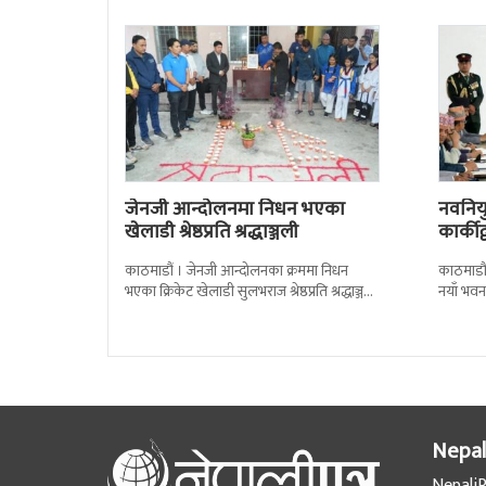
जेनजी आन्दोलनमा निधन भएका
नवनियुक
खेलाडी श्रेष्ठप्रति श्रद्धाञ्जली
कार्की
काठमाडौं । जेनजी आन्दोलनका क्रममा निधन
काठमाडौं
भएका क्रिकेट खेलाडी सुलभराज श्रेष्ठप्रति श्रद्धाञ्जली
नयाँ भवन
अर्पण गरिएको छ । मंगलबार त्रिपुरेश्वरस्थीत राष्ट्रिय
पदबहाली 
खेलकुद
Nepal
NepaliP