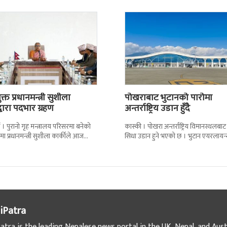
्त प्रधानमन्त्री सुशीला
पोखराबाट भुटानको पारोमा
द्वारा पदभार ग्रहण
अन्तर्राष्ट्रिय उडान हुँदै
 । पुरानो गृह मन्त्रालय परिसरमा बनेको
कास्की । पोखरा अन्तर्राष्ट्रिय विमानस्थलबाट
मा प्रधानमन्त्री सुशीला कार्कीले आज
सिधा उडान हुने भएको छ । भुटान एयरलायन
गरेकी छन् । केहीबेर अघि नवनियुक्त
पारो–पोखरा–पारो चार्टर उडान गर्न लागेको 
iPatra
atra is the leading Nepalese news portal in the UK, Nepal, and Austr