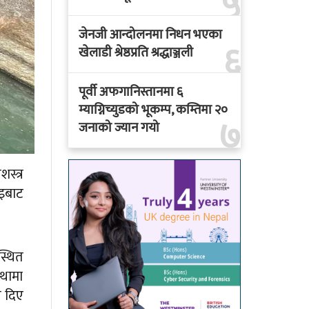
५
जेनजी आन्दोलनमा निधन भएका
६
खेलाडी श्रेष्ठप्रति श्रद्धाञ्जली
पूर्वी अफगानिस्तानमा ६
म्याग्निच्युडको भूकम्प, कम्तिमा २०
७
जनाको ज्यान गयो
स्त्र
ाइबाट
स्थित
्थामा
ी दिए