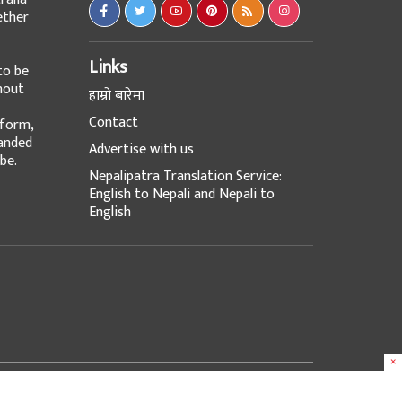
ether
Links
to be
hout
हाम्रो बारेमा
Contact
tform,
panded
Advertise with us
be.
Nepalipatra Translation Service:
English to Nepali and Nepali to
English
×
Design & Developed with
at
e-Works UK