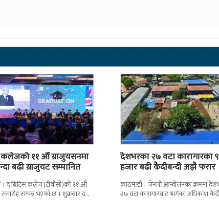
स कलेजको ११ औँ ग्राजुयसनमा
देशभरका २७ वटा कारागारका ९
्दा बढी ग्राजुयट सम्मानित
हजार बढी कैदीबन्दी अझै फरार
 । द ब्रिटिस कलेज (टीबीसी)को ११ औं
काठमाडौं । जेनजी आन्दोलनका क्रममा दे
न समारोह सम्पन्न भएको छ । शुक्रबार द
२७ वटा कारागारबाट भागेका अधिकांश कैदी
ब्रिटिस एजुकेशन ग्रुप
अझै फर्किएका छैनन् । देशका २७ वटा
कारागारबाट