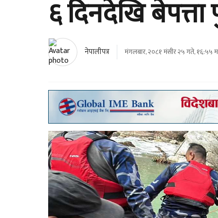
६ दिनदेखि बेपत्ता
नेपालीपत्र
मंगलबार, २०८१ मंसीर २५ गते, १६:५५ मा