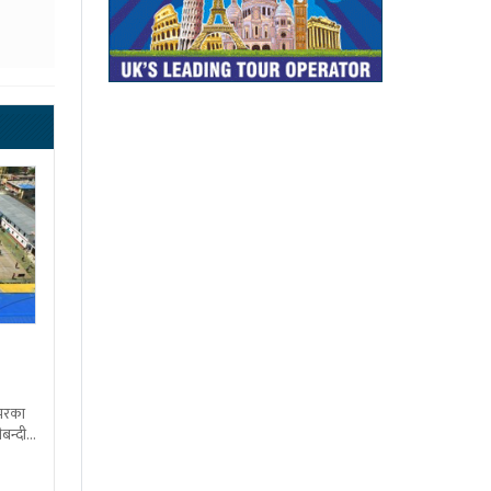
शभरका
बन्दी