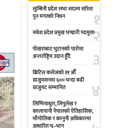
लुम्बिनी प्रदेश सभा सदस्य सरिता
१
पुन मगरको निधन
२
मधेश प्रदेश प्रमुख भण्डारी पदमुक्त
पोखराबाट भुटानको पारोमा
३
अन्तर्राष्ट्रिय उडान हुँदै
ब्रिटिस कलेजको ११ औँ
ग्राजुयसनमा ६०० भन्दा बढी
४
ग्राजुयट सम्मानित
लिम्पियाधुरा, लिपुलेख र
कालापानी नेपालको ऐतिहासिक,
भौगोलिक र कानुनी अधिकारमा
आधारित भू–भाग