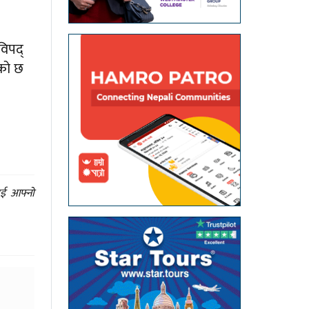
विपद्
एको छ
ाई आफ्नो