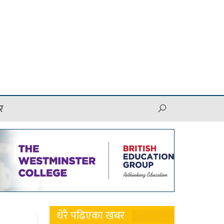
र
धेरै पढिएका खबर