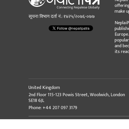
offerin
make up
सूचना विभाग दर्ता नं.: १४२५/२०७६-०७७
NeplaiP
publish
Europe.
popular
and bec
its rea
United Kingdom
2nd Floor 115-123 Powis Street, Woolwich, London
SE18 6JL
Phone: +44 207 097 3179
© Copyright 2026 NepaliPatra. All Rights Reserved