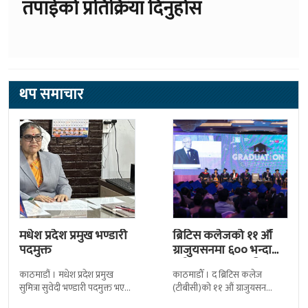
तपाईको प्रतिक्रिया दिनुहोस
थप समाचार
मधेश प्रदेश प्रमुख भण्डारी
ब्रिटिस कलेजको ११ औँ
पदमुक्त
ग्राजुयसनमा ६०० भन्दा
बढी ग्राजुयट सम्मानित
काठमाडौं । मधेश प्रदेश प्रमुख
काठमाडौँ । द ब्रिटिस कलेज
सुमित्रा सुवेदी भण्डारी पदमुक्त भएकी
(टीबीसी)को ११ औं ग्राजुयसन
छन् । मन्त्रिपरिषद्को सोमबारको
समारोह सम्पन्न भएको छ । शुक्रबार