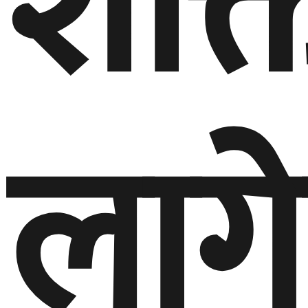
शक्त
लाग