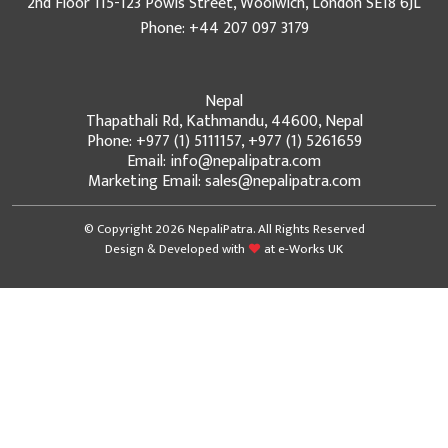
2nd Floor 115-123 Powis Street, Woolwich, London SE18 6JL
Phone: +44 207 097 3179
Nepal
Thapathali Rd, Kathmandu, 44600, Nepal
Phone: +977 (1) 5111157, +977 (1) 5261659
Email: info@nepalipatra.com
Marketing Email: sales@nepalipatra.com
© Copyright 2026 NepaliPatra. All Rights Reserved
Design & Developed with
at
e-Works UK