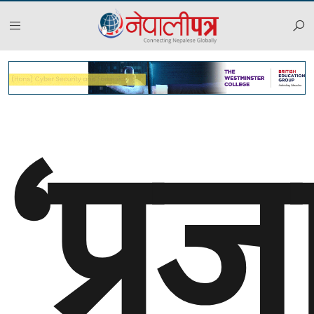
‘प्रज