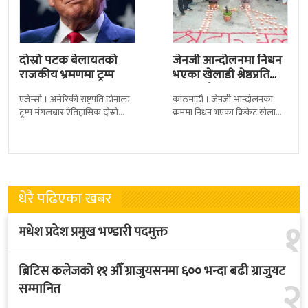
दोस्रो पटक बेलायतको
जेनजी आन्दोलनमा निधन
राजकीय भ्रमणमा ट्रम्प
भएका खेलाडी श्रेष्ठप्रति
श्रद्धाञ्जली
एजेन्सी । अमेरिकी राष्ट्रपति डोनाल्ड
काठमाडौं । जेनजी आन्दोलनका
ट्रम्प मंगलबार ऐतिहासिक दोस्रो
क्रममा निधन भएका क्रिकेट खेलाडी
राजकीय भ्रमणका लागि बेलायत
सुलभराज श्रेष्ठप्रति श्रद्धाञ्जली अर्पण
पुगेका छन् । भ्रमणका क्रममा
गरिएको छ । मंगलबार
बेलायत सरकारले
त्रिपुरेश्वरस्थीत राष्ट्रिय खेलकुद
धेरै पढिएका खबर
१
मधेश प्रदेश प्रमुख भण्डारी पदमुक्त
ब्रिटिस कलेजको ११ औँ ग्राजुयसनमा ६०० भन्दा बढी ग्राजुयट
२
सम्मानित