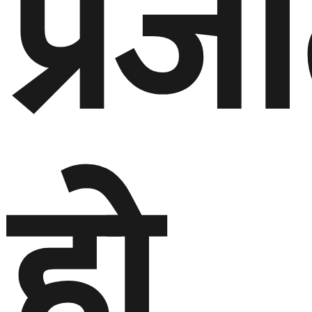
प्रजा
हो,