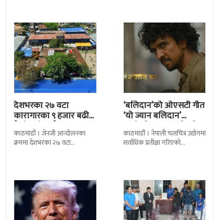
निर्णय र सिफारिस बमोजिम राष्ट्रपति
द सोल्टीमा ब्रिटिस एजुकेशन ग्रुप
रामचन्द्र
देशभरका २७ वटा
‘बलिदान’को ओएसटी गीत
कारागारका ९ हजार बढी
‘यो ज्यान बलिदान’
कैदीबन्दी अझै फरार
सार्वजनिक, मातृभूमिप्रति
काठमाडौं । जेनजी आन्दोलनका
काठमाडौं । नेपाली चलचित्र उद्योगमा
पुत्रको भावनात्मक…
क्रममा देशभरका २७ वटा
सर्वाधिक प्रतीक्षा गरिएको
कारागारबाट भागेका अधिकांश
चलचित्र’बलिदान’को ओएसटी गीत
कैदीबन्दी अझै फर्किएका छैनन् ।
सार्वजनिक गरिएको छ। लिरिकल
देशका २७ वटा कारागारबाट
शैलीमा रिलिज गरिएको ‘यो ज्यान